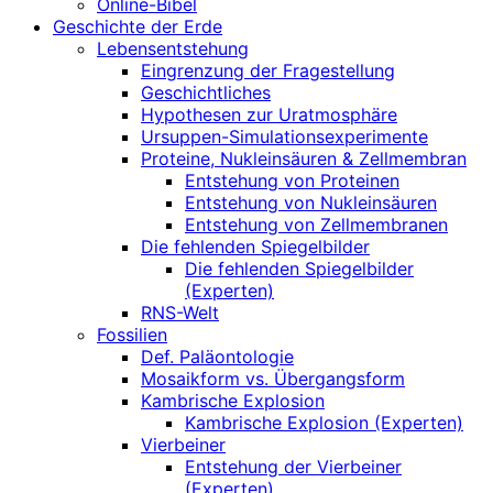
Online-Bibel
Geschichte der Erde
Lebensentstehung
Eingrenzung der Fragestellung
Geschichtliches
Hypothesen zur Uratmosphäre
Ursuppen-Simulationsexperimente
Proteine, Nukleinsäuren & Zellmembran
Entstehung von Proteinen
Entstehung von Nukleinsäuren
Entstehung von Zellmembranen
Die fehlenden Spiegelbilder
Die fehlenden Spiegelbilder
(Experten)
RNS-Welt
Fossilien
Def. Paläontologie
Mosaikform vs. Übergangsform
Kambrische Explosion
Kambrische Explosion (Experten)
Vierbeiner
Entstehung der Vierbeiner
(Experten)