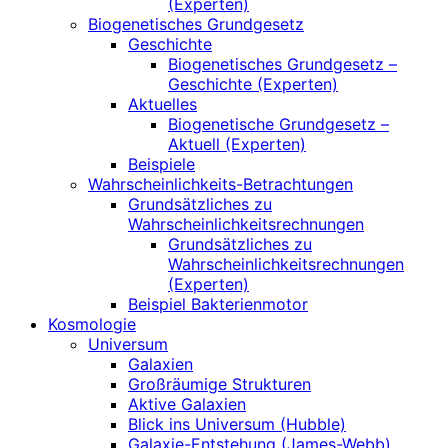
(Experten)
Biogenetisches Grundgesetz
Geschichte
Biogenetisches Grundgesetz –
Geschichte (Experten)
Aktuelles
Biogenetische Grundgesetz –
Aktuell (Experten)
Beispiele
Wahrscheinlichkeits-Betrachtungen
Grundsätzliches zu
Wahrscheinlichkeitsrechnungen
Grundsätzliches zu
Wahrscheinlichkeitsrechnungen
(Experten)
Beispiel Bakterienmotor
Kosmologie
Universum
Galaxien
Großräumige Strukturen
Aktive Galaxien
Blick ins Universum (Hubble)
Galaxie-Entstehung (James-Webb)