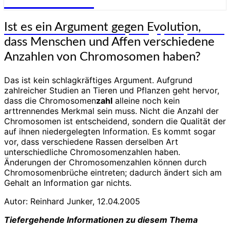
Genesis-Net
Ist
Ist es ein Argument gegen Evolution,
Wissenschaft aus Schöpfungsperspektive
es
dass Menschen und Affen verschiedene
ein
Argument
Anzahlen von Chromosomen haben?
gegen
Evolution,
Das ist kein schlagkräftiges Argument. Aufgrund
dass
zahlreicher Studien an Tieren und Pflanzen geht hervor,
Menschen
dass die Chromosomen
zahl
alleine noch kein
und
arttrennendes Merkmal sein muss. Nicht die Anzahl der
Affen
Chromosomen ist entscheidend, sondern die Qualität der
verschiedene
auf ihnen niedergelegten Information. Es kommt sogar
Anzahlen
vor, dass verschiedene Rassen derselben Art
von
unterschiedliche Chromosomenzahlen haben.
Chromosomen
Änderungen der Chromosomenzahlen können durch
haben?
Chromosomenbrüche eintreten; dadurch ändert sich am
Gehalt an Information gar nichts.
Autor: Reinhard Junker, 12.04.2005
Tiefergehende Informationen zu diesem Thema