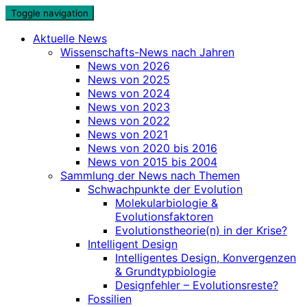
Skip
Toggle navigation
to
Aktuelle News
content
Wissenschafts-News nach Jahren
News von 2026
News von 2025
News von 2024
News von 2023
News von 2022
News von 2021
News von 2020 bis 2016
News von 2015 bis 2004
Sammlung der News nach Themen
Schwachpunkte der Evolution
Molekularbiologie &
Evolutionsfaktoren
Evolutionstheorie(n) in der Krise?
Intelligent Design
Intelligentes Design, Konvergenzen
& Grundtypbiologie
Designfehler – Evolutionsreste?
Fossilien