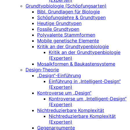
(Experten)
Grundtypbiologie (Schöpfungsarten)
Bibl. Grundlagen für Biologie
Schöpfungslehre & Grundtypen
Heutige Grundtypen
Fossile Grundtypen
Polyvalente Stammformen
Mobile genetische Elemente
Kritik an der Grundtypenbiologie
Kritik an der Grundtypenbiologie
(Experten)
Mosaikformen & Baukastensysteme
Design-Theorie
„Design“-Einführung
Einführung in „Intelligent-Design“
(Experten)
Kontroverse um „Design“
Kontroverse um „Intelligent-Design“
(Experten)
Nichtreduzierbare Komplexität
Nichtreduzierbare Komplexität
(Experten)
Gegenargumente