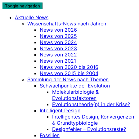
Skip
Toggle navigation
to
Aktuelle News
content
Wissenschafts-News nach Jahren
News von 2026
News von 2025
News von 2024
News von 2023
News von 2022
News von 2021
News von 2020 bis 2016
News von 2015 bis 2004
Sammlung der News nach Themen
Schwachpunkte der Evolution
Molekularbiologie &
Evolutionsfaktoren
Evolutionstheorie(n) in der Krise?
Intelligent Design
Intelligentes Design, Konvergenzen
& Grundtypbiologie
Designfehler – Evolutionsreste?
Fossilien