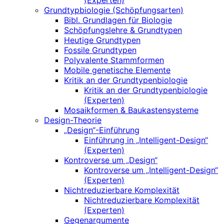
(Experten)
Grundtypbiologie (Schöpfungsarten)
Bibl. Grundlagen für Biologie
Schöpfungslehre & Grundtypen
Heutige Grundtypen
Fossile Grundtypen
Polyvalente Stammformen
Mobile genetische Elemente
Kritik an der Grundtypenbiologie
Kritik an der Grundtypenbiologie
(Experten)
Mosaikformen & Baukastensysteme
Design-Theorie
„Design“-Einführung
Einführung in „Intelligent-Design“
(Experten)
Kontroverse um „Design“
Kontroverse um „Intelligent-Design“
(Experten)
Nichtreduzierbare Komplexität
Nichtreduzierbare Komplexität
(Experten)
Gegenargumente