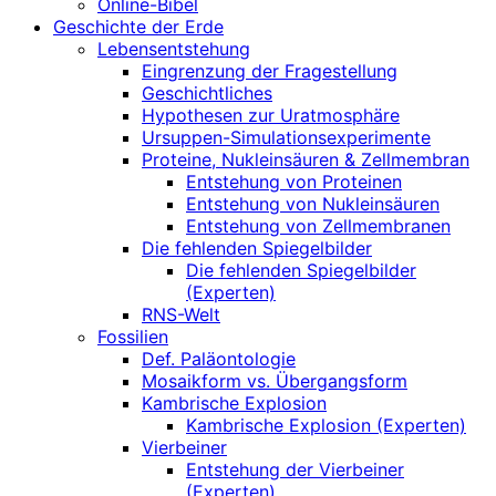
Online-Bibel
Geschichte der Erde
Lebensentstehung
Eingrenzung der Fragestellung
Geschichtliches
Hypothesen zur Uratmosphäre
Ursuppen-Simulationsexperimente
Proteine, Nukleinsäuren & Zellmembran
Entstehung von Proteinen
Entstehung von Nukleinsäuren
Entstehung von Zellmembranen
Die fehlenden Spiegelbilder
Die fehlenden Spiegelbilder
(Experten)
RNS-Welt
Fossilien
Def. Paläontologie
Mosaikform vs. Übergangsform
Kambrische Explosion
Kambrische Explosion (Experten)
Vierbeiner
Entstehung der Vierbeiner
(Experten)