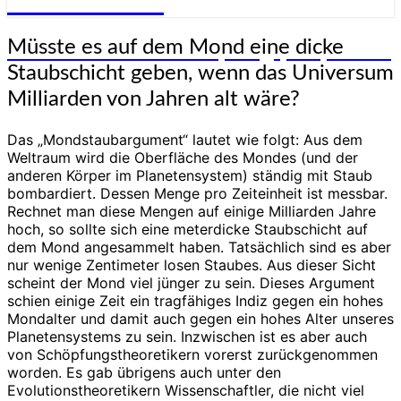
Genesis-Net
Müsste
Müsste es auf dem Mond eine dicke
Wissenschaft aus Schöpfungsperspektive
es
Staubschicht geben, wenn das Universum
auf
dem
Milliarden von Jahren alt wäre?
Mond
eine
Das „Mondstaubargument“ lautet wie folgt: Aus dem
dicke
Weltraum wird die Oberfläche des Mondes (und der
Staubschicht
anderen Körper im Planetensystem) ständig mit Staub
geben,
bombardiert. Dessen Menge pro Zeiteinheit ist messbar.
wenn
Rechnet man diese Mengen auf einige Milliarden Jahre
das
hoch, so sollte sich eine meterdicke Staubschicht auf
Universum
dem Mond angesammelt haben. Tatsächlich sind es aber
Milliarden
nur wenige Zentimeter losen Staubes. Aus dieser Sicht
von
scheint der Mond viel jünger zu sein. Dieses Argument
Jahren
schien einige Zeit ein tragfähiges Indiz gegen ein hohes
alt
Mondalter und damit auch gegen ein hohes Alter unseres
wäre?
Planetensystems zu sein. Inzwischen ist es aber auch
von Schöpfungstheoretikern vorerst zurückgenommen
worden. Es gab übrigens auch unter den
Evolutionstheoretikern Wissenschaftler, die nicht viel