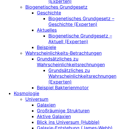
(Experten)
Biogenetisches Grundgesetz
Geschichte
Biogenetisches Grundgesetz –
Geschichte (Experten)
Aktuelles
Biogenetische Grundgesetz –
Aktuell (Experten)
Beispiele
Wahrscheinlichkeits-Betrachtungen
Grundsätzliches zu
Wahrscheinlichkeitsrechnungen
Grundsätzliches zu
Wahrscheinlichkeitsrechnungen
(Experten)
Beispiel Bakterienmotor
Kosmologie
Universum
Galaxien
Großräumige Strukturen
Aktive Galaxien
Blick ins Universum (Hubble)
Galaxie-Entstehung (James-Webb)