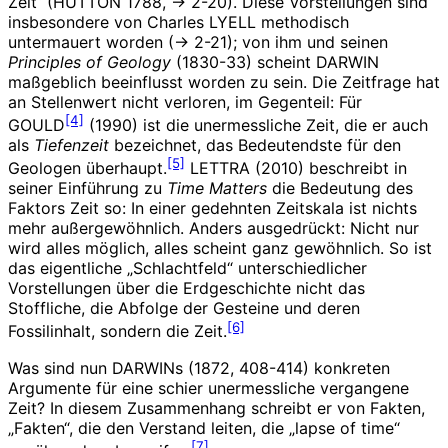
Zeit“ (HUTTON 1788, -> 2-20). Diese Vorstellungen sind
insbesondere von Charles LYELL methodisch
untermauert worden (-> 2-21); von ihm und seinen
Principles of Geology
(1830-33) scheint DARWIN
maßgeblich beeinflusst worden zu sein. Die Zeitfrage hat
an Stellenwert nicht verloren, im Gegenteil: Für
[4]
GOULD
(1990) ist die unermessliche Zeit, die er auch
als
Tiefenzeit
bezeichnet, das Bedeutendste für den
[5]
Geologen überhaupt.
LETTRA (2010) beschreibt in
seiner Einführung zu
Time Matters
die Bedeutung des
Faktors Zeit so: In einer gedehnten Zeitskala ist nichts
mehr außergewöhnlich. Anders ausgedrückt: Nicht nur
wird alles möglich, alles scheint ganz gewöhnlich. So ist
das eigentliche „Schlachtfeld“ unterschiedlicher
Vorstellungen über die Erdgeschichte nicht das
Stoffliche, die Abfolge der Gesteine und deren
[6]
Fossilinhalt, sondern die Zeit.
Was sind nun DARWINs (1872, 408-414) konkreten
Argumente für eine schier unermessliche vergangene
Zeit? In diesem Zusammenhang schreibt er von Fakten,
„Fakten“, die den Verstand leiten, die „lapse of time“
[7]