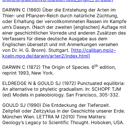
DARWIN C (1860) Über die Entstehung der Arten im
Thier- und Pflanzen-Reich durch natürliche Züchtung,
oder Erhaltung der vervollkommneten Rassen im Kampfe
um’s Daseyn. (Nach der zweiten [englischen] Auflage mit
einer geschichtlichen Vorrede und anderen Zusätzen des
Verfassers für diese deutsche Ausgabe aus dem
Englischen übersetzt und mit Anmerkungen versehen
von Dr. H. G. Bronn). Stuttgart.
[
http://caliban.mpiz
–
koeln.mpg.de/darwin/ar
ten2/index.html
]
th
DARWIN C (1872) The Origin of Species. 6
edition,
reprint 1993, New York.
ELDREDGE N & GOULD SJ (1972) Punctuated equilibria:
An alternative to phyletic gradualism. In: SCHOPF TJM
(ed) Models in paleobiology. San Francisco, 305-332.
GOULD SJ (1990) Die Entdeckung der Tiefenzeit.
Zeitpfeil oder Zeitzyklus in der Geschichte unserer Erde.
München Wien. LETTRA M (2010) Time Matters:
Geology’s Legacy to Scientific Thought. Hoboken, USA.