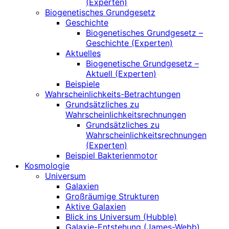
(Experten)
Biogenetisches Grundgesetz
Geschichte
Biogenetisches Grundgesetz –
Geschichte (Experten)
Aktuelles
Biogenetische Grundgesetz –
Aktuell (Experten)
Beispiele
Wahrscheinlichkeits-Betrachtungen
Grundsätzliches zu
Wahrscheinlichkeitsrechnungen
Grundsätzliches zu
Wahrscheinlichkeitsrechnungen
(Experten)
Beispiel Bakterienmotor
Kosmologie
Universum
Galaxien
Großräumige Strukturen
Aktive Galaxien
Blick ins Universum (Hubble)
Galaxie-Entstehung (James-Webb)