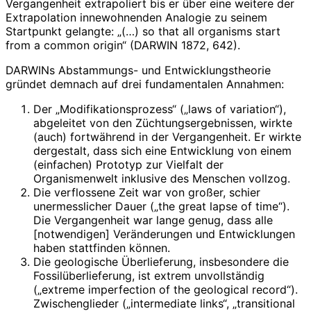
Vergangenheit extrapoliert bis er über eine weitere der
Extrapolation innewohnenden Analogie zu seinem
Startpunkt gelangte: „(…) so that all organisms start
from a common origin“ (DARWIN 1872, 642).
DARWINs Abstammungs- und Entwicklungstheorie
gründet demnach auf drei fundamentalen Annahmen:
Der „Modifikationsprozess“ („laws of variation“),
abgeleitet von den Züchtungsergebnissen, wirkte
(auch) fortwährend in der Vergangenheit. Er wirkte
dergestalt, dass sich eine Entwicklung von einem
(einfachen) Prototyp zur Vielfalt der
Organismenwelt inklusive des Menschen vollzog.
Die verflossene Zeit war von großer, schier
unermesslicher Dauer („the great lapse of time“).
Die Vergangenheit war lange genug, dass alle
[notwendigen] Veränderungen und Entwicklungen
haben stattfinden können.
Die geologische Überlieferung, insbesondere die
Fossilüberlieferung, ist extrem unvollständig
(„extreme imperfection of the geological record“).
Zwischenglieder („intermediate links“, „transitional