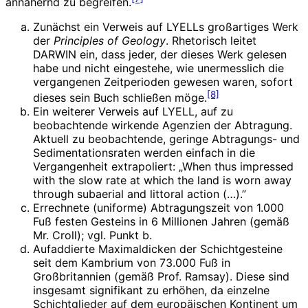
annähernd zu begreifen.
Zunächst ein Verweis auf LYELLs großartiges Werk
der
Principles of Geology
. Rhetorisch leitet
DARWIN ein, dass jeder, der dieses Werk gelesen
habe und nicht eingestehe, wie unermesslich die
vergangenen Zeitperioden gewesen waren, sofort
[8]
dieses sein Buch schließen möge.
Ein weiterer Verweis auf LYELL, auf zu
beobachtende wirkende Agenzien der Abtragung.
Aktuell zu beobachtende, geringe Abtragungs- und
Sedimentationsraten werden einfach in die
Vergangenheit extrapoliert: „When thus impressed
with the slow rate at which the land is worn away
through subaerial and littoral action (…).”
Errechnete (uniforme) Abtragungszeit von 1.000
Fuß festen Gesteins in 6 Millionen Jahren (gemäß
Mr. Croll); vgl. Punkt b.
Aufaddierte Maximaldicken der Schichtgesteine
seit dem Kambrium von 73.000 Fuß in
Großbritannien (gemäß Prof. Ramsay). Diese sind
insgesamt signifikant zu erhöhen, da einzelne
Schichtglieder auf dem europäischen Kontinent um