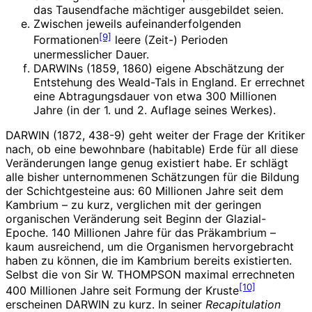
das Tausendfache mächtiger ausgebildet seien.
Zwischen jeweils aufeinanderfolgenden
[9]
Formationen
leere (Zeit-) Perioden
unermesslicher Dauer.
DARWINs (1859, 1860) eigene Abschätzung der
Entstehung des Weald-Tals in England. Er errechnet
eine Abtragungsdauer von etwa 300 Millionen
Jahre (in der 1. und 2. Auflage seines Werkes).
DARWIN (1872, 438-9) geht weiter der Frage der Kritiker
nach, ob eine bewohnbare (habitable) Erde für all diese
Veränderungen lange genug existiert habe. Er schlägt
alle bisher unternommenen Schätzungen für die Bildung
der Schichtgesteine aus: 60 Millionen Jahre seit dem
Kambrium – zu kurz, verglichen mit der geringen
organischen Veränderung seit Beginn der Glazial-
Epoche. 140 Millionen Jahre für das Präkambrium –
kaum ausreichend, um die Organismen hervorgebracht
haben zu können, die im Kambrium bereits existierten.
Selbst die von Sir W. THOMPSON maximal errechneten
[10]
400 Millionen Jahre seit Formung der Kruste
erscheinen DARWIN zu kurz. In seiner
Recapitulation