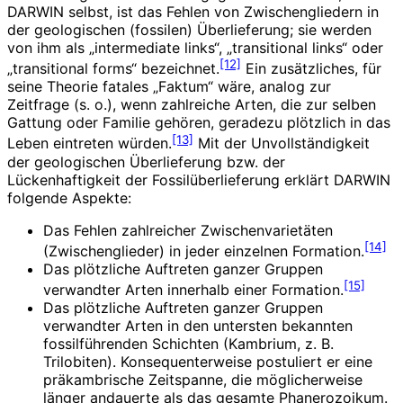
DARWIN selbst, ist das Fehlen von Zwischengliedern in
der geologischen (fossilen) Überlieferung; sie werden
von ihm als „intermediate links“, „transitional links“ oder
[12]
„transitional forms“ bezeichnet.
Ein zusätzliches, für
seine Theorie fatales „Faktum“ wäre, analog zur
Zeitfrage (s. o.), wenn zahlreiche Arten, die zur selben
Gattung oder Familie gehören, geradezu plötzlich in das
[13]
Leben eintreten würden.
Mit der Unvollständigkeit
der geologischen Überlieferung bzw. der
Lückenhaftigkeit der Fossilüberlieferung erklärt DARWIN
folgende Aspekte:
Das Fehlen zahlreicher Zwischenvarietäten
[14]
(Zwischenglieder) in jeder einzelnen Formation.
Das plötzliche Auftreten ganzer Gruppen
[15]
verwandter Arten innerhalb einer Formation.
Das plötzliche Auftreten ganzer Gruppen
verwandter Arten in den untersten bekannten
fossilführenden Schichten (Kambrium, z. B.
Trilobiten). Konsequenterweise postuliert er eine
präkambrische Zeitspanne, die möglicherweise
länger andauerte als das gesamte Phanerozoikum.