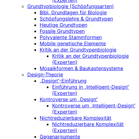
(Experten)
Grundtypbiologie (Schöpfungsarten)
Bibl. Grundlagen für Biologie
Schöpfungslehre & Grundtypen
Heutige Grundtypen
Fossile Grundtypen
Polyvalente Stammformen
Mobile genetische Elemente
Kritik an der Grundtypenbiologie
Kritik an der Grundtypenbiologie
(Experten)
Mosaikformen & Baukastensysteme
Design-Theorie
„Design“-Einführung
Einführung in „Intelligent-Design“
(Experten)
Kontroverse um „Design“
Kontroverse um „Intelligent-Design“
(Experten)
Nichtreduzierbare Komplexität
Nichtreduzierbare Komplexität
(Experten)
Gegenargumente