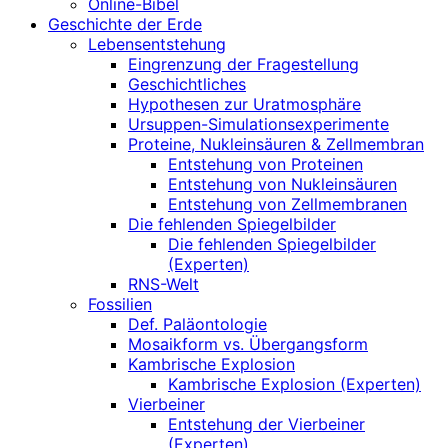
Online-Bibel
Geschichte der Erde
Lebensentstehung
Eingrenzung der Fragestellung
Geschichtliches
Hypothesen zur Uratmosphäre
Ursuppen-Simulationsexperimente
Proteine, Nukleinsäuren & Zellmembran
Entstehung von Proteinen
Entstehung von Nukleinsäuren
Entstehung von Zellmembranen
Die fehlenden Spiegelbilder
Die fehlenden Spiegelbilder
(Experten)
RNS-Welt
Fossilien
Def. Paläontologie
Mosaikform vs. Übergangsform
Kambrische Explosion
Kambrische Explosion (Experten)
Vierbeiner
Entstehung der Vierbeiner
(Experten)