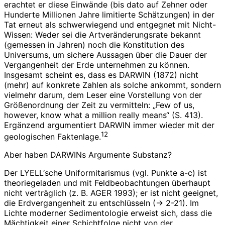
erachtet er diese Einwände (bis dato auf Zehner oder
Hunderte Millionen Jahre limitierte Schätzungen) in der
Tat erneut als schwerwiegend und entgegnet mit Nicht-
Wissen: Weder sei die Artveränderungsrate bekannt
(gemessen in Jahren) noch die Konstitution des
Universums, um sichere Aussagen über die Dauer der
Vergangenheit der Erde unternehmen zu können.
Insgesamt scheint es, dass es DARWIN (1872) nicht
(mehr) auf konkrete Zahlen als solche ankommt, sondern
vielmehr darum, dem Leser eine Vorstellung von der
Größenordnung der Zeit zu vermitteln: „Few of us,
however, know what a million really means“ (S. 413).
Ergänzend argumentiert DARWIN immer wieder mit der
12
geologischen Faktenlage.
Aber haben DARWINs Argumente Substanz?
Der LYELL‘sche Uniformitarismus (vgl. Punkte a-c) ist
theoriegeladen und mit Feldbeobachtungen überhaupt
nicht verträglich (z. B. AGER 1993); er ist nicht geeignet,
die Erdvergangenheit zu entschlüsseln (-> 2-21). Im
Lichte moderner Sedimentologie erweist sich, dass die
Mächtigkeit einer Schichtfolge nicht von der