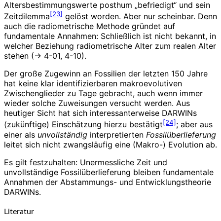
Altersbestimmungswerte posthum „befriedigt“ und sein
[23]
Zeitdilemma
gelöst worden. Aber nur scheinbar. Denn
auch die radiometrische Methode gründet auf
fundamentale Annahmen: Schließlich ist nicht bekannt, in
welcher Beziehung radiometrische Alter zum realen Alter
stehen (-> 4-01, 4-10).
Der große Zugewinn an Fossilien der letzten 150 Jahre
hat keine klar identifizierbaren makroevolutiven
Zwischenglieder zu Tage gebracht, auch wenn immer
wieder solche Zuweisungen versucht werden. Aus
heutiger Sicht hat sich interessanterweise DARWINs
[24]
(zukünftige) Einschätzung hierzu bestätigt
; aber aus
einer als
unvollständig
interpretierten
Fossilüberlieferung
leitet sich nicht zwangsläufig eine (Makro-) Evolution ab.
Es gilt festzuhalten: Unermessliche Zeit und
unvollständige Fossilüberlieferung bleiben fundamentale
Annahmen der Abstammungs- und Entwicklungstheorie
DARWINs.
Literatur