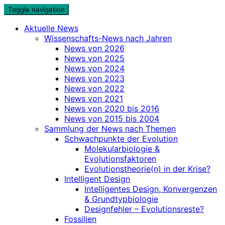
Skip
Toggle navigation
to
Aktuelle News
content
Wissenschafts-News nach Jahren
News von 2026
News von 2025
News von 2024
News von 2023
News von 2022
News von 2021
News von 2020 bis 2016
News von 2015 bis 2004
Sammlung der News nach Themen
Schwachpunkte der Evolution
Molekularbiologie &
Evolutionsfaktoren
Evolutionstheorie(n) in der Krise?
Intelligent Design
Intelligentes Design, Konvergenzen
& Grundtypbiologie
Designfehler – Evolutionsreste?
Fossilien