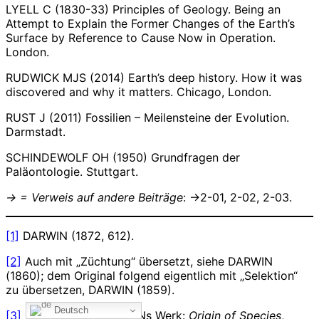
LYELL C (1830-33) Principles of Geology. Being an
Attempt to Explain the Former Changes of the Earth’s
Surface by Reference to Cause Now in Operation.
London.
RUDWICK MJS (2014) Earth’s deep history. How it was
discovered and why it matters. Chicago, London.
RUST J (2011) Fossilien – Meilensteine der Evolution.
Darmstadt.
SCHINDEWOLF OH (1950) Grundfragen der
Paläontologie. Stuttgart.
-> =
Verweis auf andere Beiträge
: ->2-01, 2-02, 2-03.
[1]
DARWIN (1872, 612).
[2]
Auch mit „Züchtung“ übersetzt, siehe DARWIN
(1860); dem Original folgend eigentlich mit „Selektion“
zu übersetzen, DARWIN (1859).
Deutsch
[3]
Kurzform von DARWINs Werk:
Origin of Species
,