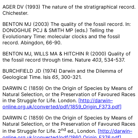
AGER DV (1993) The nature of the stratigraphical record.
Chichester.
BENTON MJ (2003) The quality of the fossil record. In:
DONOGHUE PCJ & SMITH MP (eds.) Telling the
Evolutionary Time: molecular clocks and the fossil
record. Abingdon, 66-90.
BENTON MJ, WILLS MA & HITCHIN R (2000) Quality of
the fossil record through time. Nature
403
, 534-537.
BURCHFIELD JD (1974) Darwin and the Dilemma of
Geological Time. Isis
65
, 300-321.
DARWIN C (1859) On the Origin of Species by Means of
Natural Selection, or the Preservation of Favoured Races
in the Struggle for Life. London.
[
http://darwin
–
online.org.uk/con
verted/pdf/1859_Origin_F373.pdf
]
DARWIN C (1859) On the Origin of Species by Means of
Natural Selection, or the Preservation of Favoured Races
nd
in the Struggle for Life. 2
ed., London.
[
http://darwin
–
online.org.uk/con
verted/pdf/1860_Origin_F376.pdf
]