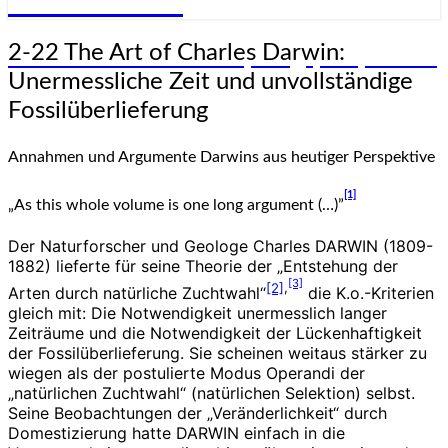
Genesis-Net
2-
2-22 The Art of Charles Darwin:
Wissenschaft aus Schöpfungsperspektive
22
Unermessliche Zeit und unvollständige
The
Art
Fossilüberlieferung
of
Charles
Annahmen und Argumente Darwins aus heutiger Perspektive
Darwin:
Unermessliche
[1]
„As this whole volume is one long argument (…)”
Zeit
und
Der Naturforscher und Geologe Charles DARWIN (1809-
unvollständige
1882) lieferte für seine Theorie der „Entstehung der
Fossilüberlieferung
[3]
[2]
,
Arten durch natürliche Zuchtwahl“
die K.o.-Kriterien
gleich mit: Die Notwendigkeit unermesslich langer
Zeiträume und die Notwendigkeit der Lückenhaftigkeit
der Fossilüberlieferung. Sie scheinen weitaus stärker zu
wiegen als der postulierte Modus Operandi der
„natürlichen Zuchtwahl“ (natürlichen Selektion) selbst.
Seine Beobachtungen der „Veränderlichkeit“ durch
Domestizierung hatte DARWIN einfach in die