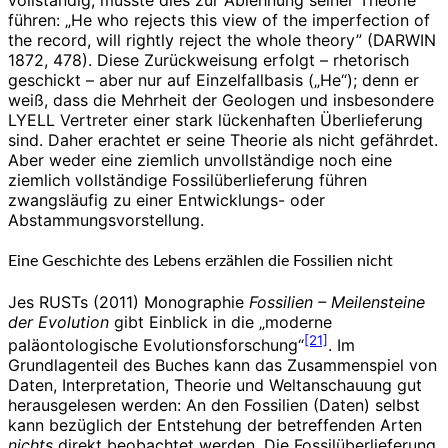
vollständig, müsste dies zur Ablehnung seiner Theorie
führen: „He who rejects this view of the imperfection of
the record, will rightly reject the whole theory” (DARWIN
1872, 478). Diese Zurückweisung erfolgt – rhetorisch
geschickt – aber nur auf Einzelfallbasis („He“); denn er
weiß, dass die Mehrheit der Geologen und insbesondere
LYELL Vertreter einer stark lückenhaften Überlieferung
sind. Daher erachtet er seine Theorie als nicht gefährdet.
Aber weder eine ziemlich unvollständige noch eine
ziemlich vollständige Fossilüberlieferung führen
zwangsläufig zu einer Entwicklungs- oder
Abstammungsvorstellung.
Eine Geschichte des Lebens erzählen die Fossilien nicht
Jes RUSTs (2011) Monographie
Fossilien – Meilensteine
der Evolution
gibt Einblick in die „moderne
[21]
paläontologische Evolutionsforschung“
. Im
Grundlagenteil des Buches kann das Zusammenspiel von
Daten, Interpretation, Theorie und Weltanschauung gut
herausgelesen werden: An den Fossilien (Daten) selbst
kann bezüglich der Entstehung der betreffenden Arten
nichts
direkt beobachtet werden. Die Fossilüberlieferung