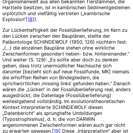
Organismenwelt aus allen bekannten Tierstämmen, die
Hartteile besitzen, ist in kambrischen Sedimentgesteinen
urplötzlich und vielfältig vertreten („kambrische
Explosion“
[18]
).
Zur Lückenhaftigkeit der Fossilüberlieferung, im Kern zu
den Lücken zwischen den Bauplänen, stellte der
Paläontologe SCHINDEWOLF (1950, 126) nüchtern fest:
„(…) die einzelnen Baupläne stehen ohne wirkliche
Zwischenformen gesondert neben- bzw. hintereinander.“
Und weiter (S. 129): „Es sollte aber doch zu denken
geben, dass trotz unermüdlicher Nachsuche sich
darunter [bezieht sich auf neue Fossilfunde, MK] niemals
die erhofften Reihen von Bindegliedern, die
sprichwörtlichen ‚missing links‘ gefunden haben.“ Danach
wären die „Lücken“ in der Fossilüberlieferung real, anders
ausgedrückt, die Datenlage (Fossilüberlieferung)
weitestgehend vollständig. Im evolutionstheoretischen
Kontext interpretierte SCHINDEWOLF diesen
„Datenbericht“ als sprunghafte Umbildungen
(Typostrophismus), d. h. die von DARWIN
angenommenen Zwischenformen wären auch gar nicht
zu erwarten gewesen.
[19]
Diese „Interpretation“ aber ist