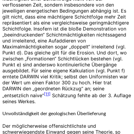
verflossenen Zeit, sondern insbesondere von den
jeweiligen energetischen Bedingungen abhängig ist. Es
gilt nicht, dass eine mächtigere Schichtfolge mehr Zeit
repräsentiert als eine vergleichsweise geringmächtigere
Schichtfolge. Insofern ist die bloße Demonstration von
„beeindruckenden“ Schichtmächtigkeiten nichtssagend
und irreleitend, eine Aufaddieren von
Maximalmächtigkeiten sogar „doppelt“ irreleitend (vgl.
Punkt d). Das gleiche gilt für die Erosion. Und dort, wo
zwischen „Formationen“ Schichtlücken bestehen (vgl.
Punkt e) sind anderswo kontinuierliche Übergänge
ausgebildet. Für seine eigene Kalkulation (vgl. Punkt f)
erntete DARWIN viel Kritik; selbst den Uniformisten war
der Wert um einen Faktor 300 zu hoch. Hier trat
DARWIN den „geordneten Rückzug“ an; seine
[11]
„entsetzlich naive“
Schätzung fehlte ab der 3. Auflage
seines Werkes.
Unvollständigkeit der geologischen Überlieferung
Der möglicherweise offensichtlichste und
schwerwiegendste Einwand gegen seine Theorie, so