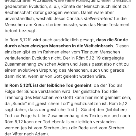
evolutionären Prozesses wäre (eine Konsequenz einer theistisch
gedeuteten Evolution, s. u.), könnte der Mensch auch nicht zur
Rechenschaft dafür gezogen werden. Damit wäre aber
unverständlich, weshalb Jesus Christus
stellvertretend
für die
Menschen am Kreuz sterben musste, was das Neue Testament
betont bezeugt.
In Röm 5,12ff. wird auch ausdrücklich gesagt,
dass die Sünde
durch
einen einzigen
Menschen in die Welt einbrach
. Diesen
einzigen gibt es im Rahmen einer vom Tier zum Menschen
verlaufenden Evolution nicht. Der in Röm 5,12-19 dargelegte
Zusammenhang zwischen Adam und Jesus passt also nicht zu
einem evolutiven Ursprung des Menschen, auch und gerade
dann nicht, wenn er von Gott gelenkt worden wäre.
In Röm 5,12ff. ist der leibliche Tod gemeint
, da der Tod als
Folge der Sünde verstanden wird. Der geistliche Tod (die
Trennung des Menschen von Gott) kann hier nicht gemeint sein,
da „Sünde“ mit „geistlichem Tod“ gleichzusetzen ist. Röm 5,12
sagt daher, dass der geistliche Tod (= Sünde) den (leiblichen)
Tod zur Folge hat. Im Zusammenhang des Textes vor und nach
Röm 5,12 kann der Tod ebenfalls nur leiblich verstanden
werden (es ist vom Sterben Jesu die Rede und vom Sterben
der Väter nach Adam).