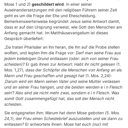
Mose 1 und 2)
geschildert wird
. In einer seiner
Auseinandersetzungen mit den religiösen Führern seiner Zeit
geht es um die Frage der Ehe und Ehescheidung.
Bemerkenswerterweise begründet Jesus seine Antwort damit,
dass er auf den Ursprung verweist, wie Gott den Menschen am
Anfang gemacht hat. Im Matthäusevangelium ist dieses
Gespräch überliefert:
„Da traten Pharisäer an ihn heran, die ihn auf die Probe stellen
wollten, und legten ihm die Frage vor:
Darf man seine Frau aus
jedem beliebigen Grund entlassen (oder: sich von seiner Frau
scheiden)?
Er gab ihnen zur Antwort:
Habt ihr nicht gelesen
(1.
Mos. 1,27)
, dass der Schöpfer die Menschen von Anfang an als
Mann und Frau geschaffen und gesagt hat
(1. Mos. 2,24):
‚Darum wird ein Mann seinen Vater und seine Mutter verlassen
und an seiner Frau hangen, und die beiden werden e i n Fleisch
sein‘? Also sind sie nicht mehr zwei, sondern e i n Fleisch. Was
somit Gott zusammengefügt hat, das soll der Mensch nicht
scheiden.
Sie entgegneten ihm:
Warum hat denn Mose geboten (5. Mos.
24,1), der Frau einen Scheidebrief auszustellen und sie dann zu
entlassen?
Er antwortete ihnen:
Mose hat euch (nur) mit