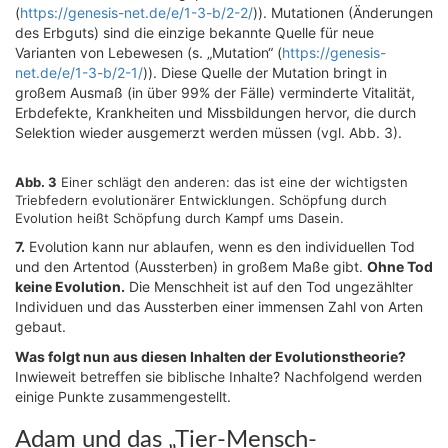
(
https://genesis-net.de/e/1-3-b/2-2/
)). Mutationen (Änderungen
des Erbguts) sind die einzige bekannte Quelle für neue
Varianten von Lebewesen (s. „Mutation“ (
https://genesis-
net.de/e/1-3-b/2-1/
)). Diese Quelle der Mutation bringt in
großem Ausmaß (in über 99% der Fälle) verminderte Vitalität,
Erbdefekte, Krankheiten und Missbildungen hervor, die durch
Selektion wieder ausgemerzt werden müssen (vgl. Abb. 3).
Abb. 3
Einer schlägt den anderen: das ist eine der wichtigsten
Triebfedern evolutionärer Entwicklungen. Schöpfung durch
Evolution heißt Schöpfung durch Kampf ums Dasein.
7.
Evolution kann nur ablaufen, wenn es den individuellen Tod
und den Artentod (Aussterben) in großem Maße gibt.
Ohne Tod
keine Evolution.
Die Menschheit ist auf den Tod ungezählter
Individuen und das Aussterben einer immensen Zahl von Arten
gebaut.
Was folgt nun aus diesen Inhalten der Evolutionstheorie?
Inwieweit betreffen sie biblische Inhalte? Nachfolgend werden
einige Punkte zusammengestellt.
Adam und das „Tier-Mensch-