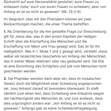
Rücksicht auf eure Herzenshärte gestattet, eure Frauen zu
entlassen (oder: euch von euren Frauen zu scheiden); aber von
Anfang an ist es nicht so gewesen
“ (Mt. 19,3-8).
Im Gespräch Jesu mit den Pharisäern können wir zwei
Beobachtungen machen, die unser Thema betreffen:
1.
Als Orientierung für die ihm gestellte Frage zur Ehescheidung
gilt für Jesus das, was in den ersten Kapiteln der Heiligen
Schrift über die Erschaffung des Menschen und die
Erschaffung von Mann und Frau gesagt wird. Das ist für ihn
maßgeblich. Was in 1. Mose 1 und 2 gesagt wird, versteht Jesus
selber als tatsächliches Geschehnis am Anfang der Menschheit,
das in keiner Weise relativiert oder neu gedeutet wird. Die Ehe
ist eine Einrichtung des Schöpfers und soll vom Menschen nicht
geschieden werden.
2.
Die Pharisäer wenden dann aber ein, dass im mosaischen
Gesetz doch die Möglichkeit einer Scheidung angesprochen
sei. Jesu Antwort darauf ist besonders interessant. Er stellt
nämlich zum einen fest, dass Scheidung eine Erlaubnis
wegen
der Hartherzigkeit des Menschen
ist, und zum anderen, dass
dies ursprünglich anders war: „Von Anfang an ist es nicht so
gewesen.“ Anfangs gab es keine Scheidebriefregelegung.