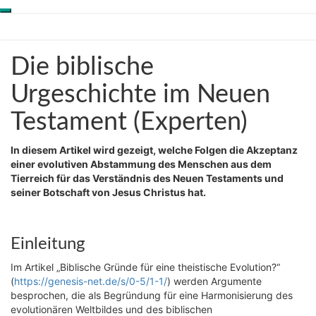
Toggle
Skip
Genesis-Net
navigation
to
content
Die
Die biblische
Wissenschaft aus
biblische
Schöpfungsperspektive
Urgeschichte
Urgeschichte im Neuen
im
Testament (Experten)
Neuen
Testament
(Experten)
In diesem Artikel wird gezeigt, welche Folgen die Akzeptanz
einer evolutiven Abstammung des Menschen aus dem
Tierreich für das Verständnis des Neuen Testaments und
seiner Botschaft von Jesus Christus hat.
Einleitung
Im Artikel „Biblische Gründe für eine theistische Evolution?“
(
https://genesis-net.de/s/0-5/1-1/
) werden Argumente
besprochen, die als Begründung für eine Harmonisierung des
evolutionären Weltbildes und des biblischen