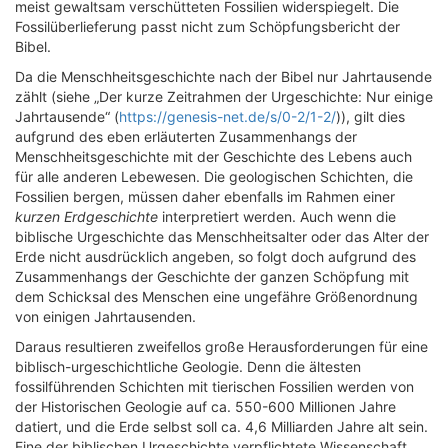
meist gewaltsam verschütteten Fossilien widerspiegelt. Die
Fossilüberlieferung passt nicht zum Schöpfungsbericht der
Bibel.
Da die Menschheitsgeschichte nach der Bibel nur Jahrtausende
zählt (siehe „Der kurze Zeitrahmen der Urgeschichte: Nur einige
Jahrtausende“ (
https://genesis-net.de/s/0-2/1-2/
)), gilt dies
aufgrund des eben erläuterten Zusammenhangs der
Menschheitsgeschichte mit der Geschichte des Lebens auch
für alle anderen Lebewesen. Die geologischen Schichten, die
Fossilien bergen, müssen daher ebenfalls im Rahmen einer
kurzen Erdgeschichte
interpretiert werden. Auch wenn die
biblische Urgeschichte das Menschheitsalter oder das Alter der
Erde nicht ausdrücklich angeben, so folgt doch aufgrund des
Zusammenhangs der Geschichte der ganzen Schöpfung mit
dem Schicksal des Menschen eine ungefähre Größenordnung
von einigen Jahrtausenden.
Daraus resultieren zweifellos große Herausforderungen für eine
biblisch-urgeschichtliche Geologie. Denn die ältesten
fossilführenden Schichten mit tierischen Fossilien werden von
der Historischen Geologie auf ca. 550-600 Millionen Jahre
datiert, und die Erde selbst soll ca. 4,6 Milliarden Jahre alt sein.
Eine der biblischen Urgeschichte verpflichtete Wissenschaft