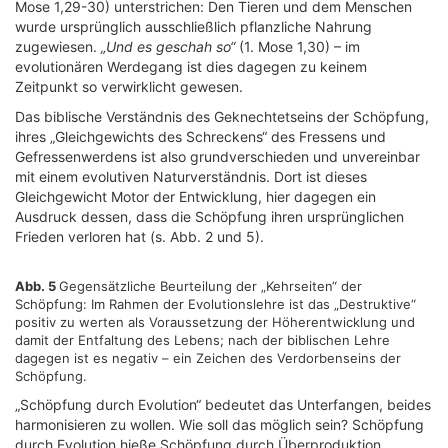
Mose 1,29-30) unterstrichen: Den Tieren und dem Menschen
wurde ursprünglich ausschließlich pflanzliche Nahrung
zugewiesen.
„Und es geschah so“
(1. Mose 1,30) – im
evolutionären Werdegang ist dies dagegen zu keinem
Zeitpunkt so verwirklicht gewesen.
Das biblische Verständnis des Geknechtetseins der Schöpfung,
ihres „Gleichgewichts des Schreckens“ des Fressens und
Gefressenwerdens ist also grundverschieden und unvereinbar
mit einem evolutiven Naturverständnis. Dort ist dieses
Gleichgewicht Motor der Entwicklung, hier dagegen ein
Ausdruck dessen, dass die Schöpfung ihren ursprünglichen
Frieden verloren hat (s. Abb. 2 und 5).
Abb. 5
Gegensätzliche Beurteilung der „Kehrseiten“ der
Schöpfung: Im Rahmen der Evolutionslehre ist das „Destruktive“
positiv zu werten als Voraussetzung der Höherentwicklung und
damit der Entfaltung des Lebens; nach der biblischen Lehre
dagegen ist es negativ – ein Zeichen des Verdorbenseins der
Schöpfung.
„Schöpfung durch Evolution“ bedeutet das Unterfangen, beides
harmonisieren zu wollen. Wie soll das möglich sein? Schöpfung
durch Evolution hieße Schöpfung durch Überproduktion,