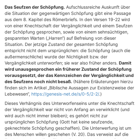
Das Seufzen der Schöpfung.
Aufschlussreiche Auskunft über
die Situation der gegenwärtigen Schöpfung gibt eine Passage
aus dem 8. Kapitel des Römerbriefs. In den Versen 19-22 wird
von einer Knechtschaft der Vergänglichkeit und einem Seufzen
der Schöpfung gesprochen, sowie von einem sehnsüchtigen,
gespannten Warten („Harren“) auf Befreiung von dieser
Situation. Der jetzige Zustand der
gesamten
Schöpfung
entspricht nicht dem ursprünglichen: die Schöpfung (auch die
außermenschliche) wurde der Nichtigkeit bzw. der
Vergänglichkeit
unterworfen
; sie war also früher anders.
Damit
wird unausgesprochen ein früherer Zustand der Schöpfung
vorausgesetzt, der das Kennzeichen der Vergänglichkeit und
des Seufzens noch nicht besaß.
(Nähere Erläuterungen hierzu
finden sich im Artikel „Biblische Aussagen zur Existenzweise der
Lebewesen“,
https://genesis-net.de/s/0-5/2-2/
.)
Dieses Verhängnis des Unterworfenseins unter die Knechtschaft
der Vergänglichkeit war nicht von Anfang an verwirklicht (und
wird auch nicht immer bleiben); es gehört nicht zur
ursprünglichen Schöpfung (Gott hat keine seufzende,
geknechtete Schöpfung geschaffen). Die Unterwerfung ist um
des Menschen willen geschehen (V. 20). Das verweist auf die