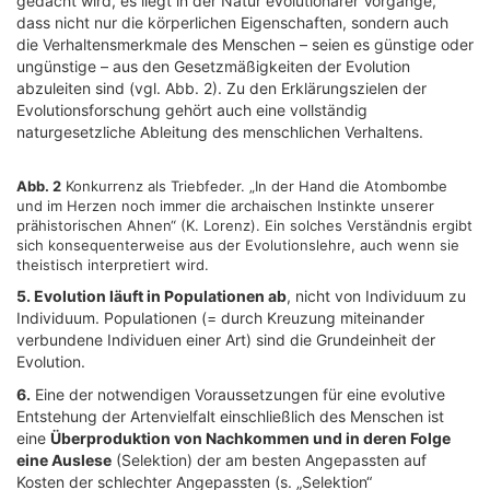
gedacht wird, es liegt in der Natur evolutionärer Vorgänge,
dass nicht nur die körperlichen Eigenschaften, sondern auch
die Verhaltensmerkmale des Menschen – seien es günstige oder
ungünstige – aus den Gesetzmäßigkeiten der Evolution
abzuleiten sind (vgl. Abb. 2). Zu den Erklärungszielen der
Evolutionsforschung gehört auch eine vollständig
naturgesetzliche Ableitung des menschlichen Verhaltens.
Abb. 2
Konkurrenz als Triebfeder. „In der Hand die Atombombe
und im Herzen noch immer die archaischen Instinkte unserer
prähistorischen Ahnen“ (K. Lorenz). Ein solches Verständnis ergibt
sich konsequenterweise aus der Evolutionslehre, auch wenn sie
theistisch interpretiert wird.
5. Evolution läuft in Populationen ab
, nicht von Individuum zu
Individuum. Populationen (= durch Kreuzung miteinander
verbundene Individuen einer Art) sind die Grundeinheit der
Evolution.
6.
Eine der notwendigen Voraussetzungen für eine evolutive
Entstehung der Artenvielfalt einschließlich des Menschen ist
eine
Überproduktion von Nachkommen und in deren Folge
eine Auslese
(Selektion) der am besten Angepassten auf
Kosten der schlechter Angepassten (s. „Selektion“