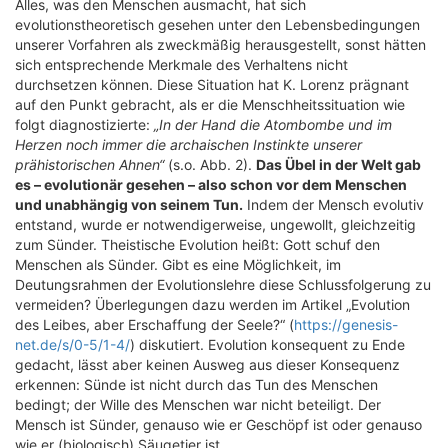
Alles, was den Menschen ausmacht, hat sich
evolutionstheoretisch gesehen unter den Lebensbedingungen
unserer Vorfahren als zweckmäßig herausgestellt, sonst hätten
sich entsprechende Merkmale des Verhaltens nicht
durchsetzen können. Diese Situation hat K. Lorenz prägnant
auf den Punkt gebracht, als er die Menschheitssituation wie
folgt diagnostizierte:
„In der Hand die Atombombe und im
Herzen noch immer die archaischen Instinkte unserer
prähistorischen Ahnen“
(s.o. Abb. 2).
Das Übel in der Welt gab
es – evolutionär gesehen – also schon vor dem Menschen
und unabhängig von seinem Tun.
Indem der Mensch evolutiv
entstand, wurde er notwendigerweise, ungewollt, gleichzeitig
zum Sünder. Theistische Evolution heißt: Gott schuf den
Menschen als Sünder. Gibt es eine Möglichkeit, im
Deutungsrahmen der Evolutionslehre diese Schlussfolgerung zu
vermeiden? Überlegungen dazu werden im Artikel „Evolution
des Leibes, aber Erschaffung der Seele?“ (
https://genesis-
net.de/s/0-5/1-4/
) diskutiert. Evolution konsequent zu Ende
gedacht, lässt aber keinen Ausweg aus dieser Konsequenz
erkennen: Sünde ist nicht durch das Tun des Menschen
bedingt; der Wille des Menschen war nicht beteiligt. Der
Mensch ist Sünder, genauso wie er Geschöpf ist oder genauso
wie er (biologisch) Säugetier ist.