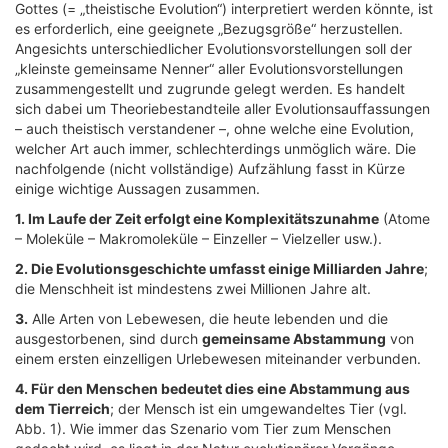
Gottes (= „theistische Evolution“) interpretiert werden könnte, ist
es erforderlich, eine geeignete „Bezugsgröße“ herzustellen.
Angesichts unterschiedlicher Evolutionsvorstellungen soll der
„kleinste gemeinsame Nenner“ aller Evolutionsvorstellungen
zusammengestellt und zugrunde gelegt werden. Es handelt
sich dabei um Theoriebestandteile aller Evolutionsauffassungen
– auch theistisch verstandener –, ohne welche eine Evolution,
welcher Art auch immer, schlechterdings unmöglich wäre. Die
nachfolgende (nicht vollständige) Aufzählung fasst in Kürze
einige wichtige Aussagen zusammen.
1. Im Laufe der Zeit erfolgt eine Komplexitätszunahme
(Atome
– Moleküle – Makromoleküle – Einzeller – Vielzeller usw.).
2. Die Evolutionsgeschichte umfasst einige Milliarden Jahre
;
die Menschheit ist mindestens zwei Millionen Jahre alt.
3.
Alle Arten von Lebewesen, die heute lebenden und die
ausgestorbenen, sind durch
gemeinsame Abstammung
von
einem ersten einzelligen Urlebewesen miteinander verbunden.
4. Für den Menschen bedeutet dies eine Abstammung aus
dem Tierreich
; der Mensch ist ein umgewandeltes Tier (vgl.
Abb. 1). Wie immer das Szenario vom Tier zum Menschen