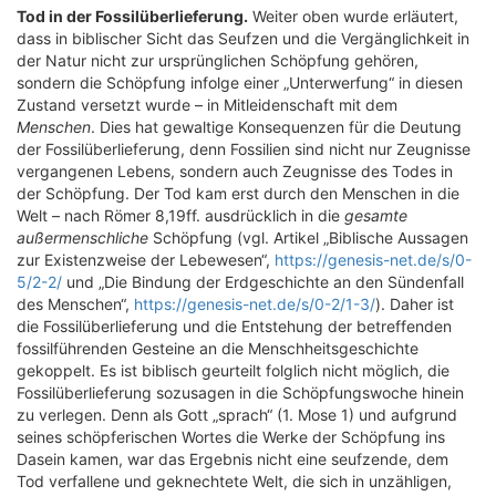
Tod in der Fossilüberlieferung.
Weiter oben wurde erläutert,
dass in biblischer Sicht das Seufzen und die Vergänglichkeit in
der Natur nicht zur ursprünglichen Schöpfung gehören,
sondern die Schöpfung infolge einer „Unterwerfung“ in diesen
Zustand versetzt wurde – in Mitleidenschaft mit dem
Menschen
. Dies hat gewaltige Konsequenzen für die Deutung
der Fossilüberlieferung, denn Fossilien sind nicht nur Zeugnisse
vergangenen Lebens, sondern auch Zeugnisse des Todes in
der Schöpfung. Der Tod kam erst durch den Menschen in die
Welt – nach Römer 8,19ff. ausdrücklich in die
gesamte
außermenschliche
Schöpfung (vgl. Artikel „Biblische Aussagen
zur Existenzweise der Lebewesen“,
https://genesis-net.de/s/0-
5/2-2/
und „Die Bindung der Erdgeschichte an den Sündenfall
des Menschen“,
https://genesis-net.de/s/0-2/1-3/
). Daher ist
die Fossilüberlieferung und die Entstehung der betreffenden
fossilführenden Gesteine an die Menschheitsgeschichte
gekoppelt. Es ist biblisch geurteilt folglich nicht möglich, die
Fossilüberlieferung sozusagen in die Schöpfungswoche hinein
zu verlegen. Denn als Gott „sprach“ (1. Mose 1) und aufgrund
seines schöpferischen Wortes die Werke der Schöpfung ins
Dasein kamen, war das Ergebnis nicht eine seufzende, dem
Tod verfallene und geknechtete Welt, die sich in unzähligen,