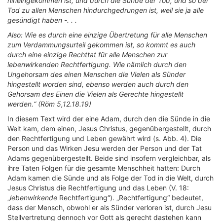
hineingekommen ist, und durch die Sünde der Tod, und so der
Tod zu allen Menschen hindurchgedrungen ist, weil sie ja alle
gesündigt haben -. . .
Also: Wie es durch eine einzige Übertretung für alle Menschen
zum Verdammungsurteil gekommen ist, so kommt es auch
durch eine einzige Rechttat für alle Menschen zur
lebenwirkenden Rechtfertigung. Wie nämlich durch den
Ungehorsam des einen Menschen die Vielen als Sünder
hingestellt worden sind, ebenso werden auch durch den
Gehorsam des Einen die Vielen als Gerechte hingestellt
werden.“ (Röm 5,12.18.19)
In diesem Text wird der eine Adam, durch den die Sünde in die
Welt kam, dem einen, Jesus Christus, gegenübergestellt, durch
den Rechtfertigung und Leben gewährt wird (s. Abb. 4). Die
Person und das Wirken Jesu werden der Person und der Tat
Adams gegenübergestellt. Beide sind insofern vergleichbar, als
ihre Taten Folgen für die gesamte Menschheit hatten: Durch
Adam kamen die Sünde und als Folge der Tod in die Welt, durch
Jesus Christus die Rechtfertigung und das Leben (V. 18:
„
lebenwirkende
Rechtfertigung“). „Rechtfertigung“ bedeutet,
dass der Mensch, obwohl er als Sünder verloren ist, durch Jesu
Stellvertretung dennoch vor Gott als gerecht dastehen kann