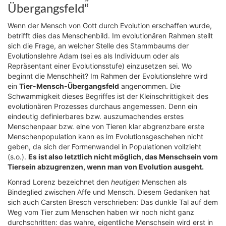
Übergangsfeld“
Wenn der Mensch von Gott durch Evolution erschaffen wurde,
betrifft dies das Menschenbild. Im evolutionären Rahmen stellt
sich die Frage, an welcher Stelle des Stammbaums der
Evolutionslehre Adam (sei es als Individuum oder als
Repräsentant einer Evolutionsstufe) einzusetzen sei. Wo
beginnt die Menschheit? Im Rahmen der Evolutionslehre wird
ein
Tier-Mensch-Übergangsfeld
angenommen. Die
Schwammigkeit dieses Begriffes ist der Kleinschrittigkeit des
evolutionären Prozesses durchaus angemessen. Denn ein
eindeutig definierbares bzw. auszumachendes erstes
Menschenpaar bzw. eine von Tieren klar abgrenzbare erste
Menschenpopulation kann es im Evolutionsgeschehen nicht
geben, da sich der Formenwandel in Populationen vollzieht
(s.o.).
Es ist also letztlich nicht möglich, das Menschsein vom
Tiersein abzugrenzen, wenn man von Evolution ausgeht.
Konrad Lorenz bezeichnet den
heutigen
Menschen als
Bindeglied zwischen Affe und Mensch. Diesem Gedanken hat
sich auch Carsten Bresch verschrieben: Das dunkle Tal auf dem
Weg vom Tier zum Menschen haben wir noch nicht ganz
durchschritten: das wahre, eigentliche Menschsein wird erst in