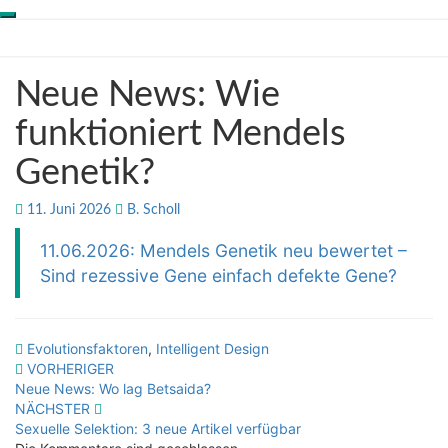
Toggle
Skip
Genesis-Net
navigation
to
content
Neue
Neue News: Wie
Wissenschaft aus
News:
Schöpfungsperspektive
Wie
funktioniert Mendels
funktioniert
Genetik?
Mendels
Genetik?
11. Juni 2026
B. Scholl
11.06.2026: Mendels Genetik neu bewertet –
Sind rezessive Gene einfach defekte Gene?
Evolutionsfaktoren
,
Intelligent Design
Beitragsnavigation
VORHERIGER
Neue News: Wo lag Betsaida?
NÄCHSTER
Sexuelle Selektion: 3 neue Artikel verfügbar