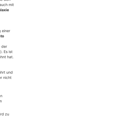
auch mit
alaxie
 einer
sto
 der
)). Es ist
hnt hat.
ührt und
r nicht
nn
on
ird zu