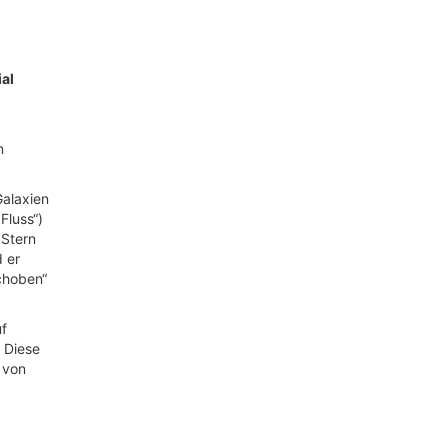
ial
n
Galaxien
Fluss“)
 Stern
d er
choben“
uf
. Diese
 von