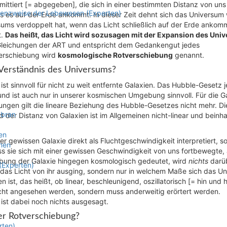
mittiert [= abgegeben], die sich in einer bestimmten Distanz von uns
stenzweise der Lebewesen (Experten)
is es auf der Erde ankommt. In dieser Zeit dehnt sich das Universum 
sums verdoppelt hat, wenn das Licht schließlich auf der Erde ankom
t.
Das heißt, das Licht wird sozusagen mit der Expansion des Uni
n Gleichungen der ART und entspricht dem Gedankengut jedes
verschiebung wird
kosmologische Rotverschiebung
genannt.
 Verständnis des Universums?
st sinnvoll für nicht zu weit entfernte Galaxien. Das Hubble-Gesetz 
und ist auch nur in unserer kosmischen Umgebung sinnvoll. Für die G
ngen gilt die lineare Beziehung des Hubble-Gesetzes nicht mehr. Di
mbran
er Distanz von Galaxien ist im Allgemeinen nicht-linear und beinhal
en
r gewissen Galaxie direkt als Fluchtgeschwindigkeit interpretiert, s
nen
s sie sich mit einer gewissen Geschwindigkeit von uns fortbewegte, 
ebung der Galaxie hingegen kosmologisch gedeutet, wird
nichts
darü
 (Experten)
s das Licht von ihr ausging, sondern nur in welchem Maße sich das U
 ist, das heißt, ob linear, beschleunigend, oszillatorisch [= hin und 
cht angesehen werden, sondern muss anderweitig erörtert werden.
st dabei noch nichts ausgesagt.
der Rotverschiebung?
rten)