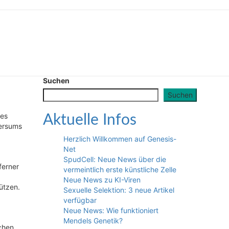
Suchen
Suchen
tes
Aktuelle Infos
versums
Herzlich Willkommen auf Genesis-
Net
SpudCell: Neue News über die
ferner
vermeintlich erste künstliche Zelle
Neue News zu KI-Viren
ützen.
Sexuelle Selektion: 3 neue Artikel
verfügbar
Neue News: Wie funktioniert
Mendels Genetik?
chen.