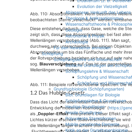
Erdaltertum (z. B. Vierbeine
Evolution der Vielzelligkeit
Abiogenese: Herkunft des Lebens
Abb. 110: Absorptionslinien. Wenn bestimmte Wellen
Theologie & Antikreationismus
beobachteten Sterns „verschluckt“ werden, entstehen
Wissenschaftstheorie & Philosophi
Diese entstehen dadurch, dass Gase, welche die Ster
Geologie
zeigt sich, dass diese Absorptionslinien bei fast all
Astronomie & Physik
Wellenlängen verschoben sind (Abb. 111). Man sagt, 
Archäologie
durchweg sehr unterschiedlich. Bei einigen Objekten
Für den Newsletter anmelden
Absorptionslinie um bis das Fünffache und mehr ihr
Schöpfung
der Rotverschiebung beziehen sich nur auf sehr nahe
Schöpfungslehre und Wissenschaft
sog.
Blauverschiebung
auf. Das ist der gegenteilige
Biblische Grundlagen der Schöpfu
Wellenlängen verschoben.
Schöpfungslehre & Wissenschaft
Schöpfung und Wissenschaft 
Schöpfung und Wissenschaf
Abb. 111: Beispiele rotverschobener Spektren. Die V
Grundtypbiologie (Schöpfungsarten)
1.2 Das Hubble-Gesetz
Bibl. Grundlagen für Biologie
Schöpfungslehre & Grundtypen
Dass das Licht der allermeisten Galaxien rotverschob
Heutige Grundtypen
Entwicklung der modernen Kosmologie“ (
https://gen
Fossile Grundtypen
als „
Doppler-Effekt
“ interpretiert. Dieser Effekt sa
Polyvalente Stammformen
Lichtes kürzer erscheint (Blauverschiebung; sie wir
Mobile genetische Elemente
die Wellenlänge länger erscheint (Rotverschiebung)
Kritik an der Grundtypenbiologie
„Fluchtbewegung“ interpretiert. Je stärker eine Galax