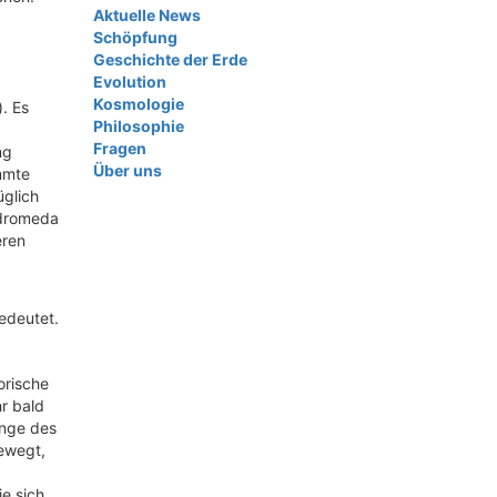
Aktuelle News
Schöpfung
Geschichte der Erde
Evolution
Kosmologie
. Es
Philosophie
Fragen
ng
Über uns
immte
üglich
ndromeda
eren
edeutet.
orische
r bald
änge des
bewegt,
ie sich