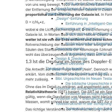
Kritik an der Grundtypenbiol
von uns weg bewegt. 1929 veröffentlichte Edwin Hub
Mosaikformen & Baukastensystem
der Entfernung der entsprechenden Galaxie in Zusa
Design-Theorie
proportional zur Entfernung der Galaxie ist.
In Form
„Design“-Einführung
D = c/H
•z,
Einführung in „Intelligent-De
0
Kontroverse um „Design“
wobei
c
die Lichtgeschwindigkeit,
D
die Entfernung 
Kontroverse um „Intelligent-
Galaxie ist. In Worten lässt sich das
Hubble-Gesetz
wi
Nichtreduzierbare Komplexität
weiter ist sie von der Erde entfernt und desto schn
Nichtreduzierbare Komplexit
Rotverschiebung der Galaxien mehr oder weniger aus
Gegenargumente
Säulen des Standardmodells der Kosmologie (Urknall
Argumente gegen Design (E
wohl das überzeugendste Argument, dass sich unser
Design & Theologie
1.3 Ist die Deutung im Sinne des Doppler-E
„Darwin Devolves“
Theologie & Apologetik
Die Antwort auf diese Frage lautet „Nein“. Dennoch 
Theistische Evolution und Bibel?
erklärt. Vom didaktischen Standpunkt aus mag das sinn
Bibl. Urgeschichte im Neuen Test
mehr zulässig.
Die biblische Urgeschichte
Ohne das im Detail zu erklären, soll angemerkt sein,
Evolution als Schöpfungsmethode
Relativitätstheorie
(SRT) basiert. Die SRT ist ein Spe
Evolution als Schöpfungsme
gültig, wenn die Gravitation von Massen nicht berüc
Evolution Leib + Erschaffung Seel
Massen, womit schnell klar wird, warum die SRT für 
Todesstrukturen in der Schöpfung
Todesstrukturen in der Sch
Das richtige Verständnis der Rotverschiebung nach 