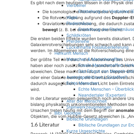
Es gibt nach dem heutigen Wissen in der Physik drei 
Vierbeiner
Entstehung der Vierbeiner (
Die kosmologische Rotverschiebung durch di
Vögel
Die Rotverschiebung aufgrund des
Doppler-Ef
Fledermäuse
Graviationsrotverschiebung, die dadurch zus
Entstehung der Fledermäuse
bewegt
(z. B. bei einem Neutronenstern).
Schildkröten
Die ersten beiden Effekte wurden bereits diskutiert.
Pferdereihe
Galaxienrotverschiebungen sehr schwach und kann 
Lückenhafte Fossilüberlieferung
werden. Im Allgemeinen ist die Rotverschiebung einer
Herkunft Mensch
Menschen & Menschenaffen
Der größte Teil wird durch die Ausdehnung des Univ
Fossile Menschenaffen: Her
haben aber noch zusätzlich eine „sonderbare Geschwi
Das Erbgut von Mensch un
abweichen. Diese macht sich durch den Doppler-Effek
Australopethicinen („Südaffen“)
oder einer Galaxie bewegt, die Gravitationsrotverschi
Echte Menschen
dadurch ausgeglichen, indem das Licht beim Eintrete
Echte Menschen – Überblick
wird.
Neandertaler (Experten)
In der Literatur werden gelegentlich noch andere U
Alter der Menschheit
bislang physikalisch unkonventionellen Methoden beru
Steinwerkzeugmengen
Ursachen treten häufig mit dem Begriff der
anomale
Bibl. Geologie
Objekten, die vom Hubble-Gesetz abweichen (s. „An
Biblische Grundlagen
1.6 Literatur
Biblische Grundlagen zur Er
Kurze Urgeschichte
Peacock JA (1999) Cosmological Physics. Cambridge