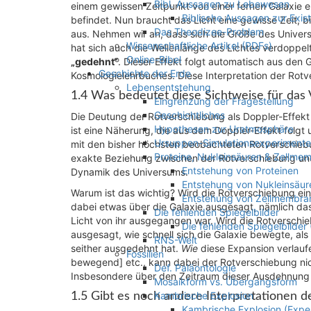
Bibl. Aussagen zu Lebewesen
einem gewissen Zeitpunkt von einer fernen Galaxie e
Biblische Aussagen zur Exi
befindet. Nun braucht das Licht eine gewisse Zeit, b
Das Theodizee-Problem
aus. Nehmen wir an, dass sich die Größe des Univer
Wissenschaftliche Artikel (PDFs)
hat sich auch die Wellenlänge des Lichtes verdoppel
Online-Bibel
„gedehnt“
. Dieser Effekt folgt automatisch aus de
Geschichte der Erde
Kosmologielehrbuches. Diese Interpretation der Rot
Lebensentstehung
1.4 Was bedeutet diese Sichtweise für das
Eingrenzung der Fragestellung
Geschichtliches
Die Deutung der Rotverschiebung als Doppler-Effekt i
Hypothesen zur Uratmosphäre
ist eine Näherung, die aus dem Doppler-Effekt folgt 
Ursuppen-Simulationsexperimente
mit den bisher höchsten beobachteten Rotverschiebu
Proteine, Nukleinsäuren & Zellme
exakte Beziehung zwischen der Rotverschiebung und d
Entstehung von Proteinen
Dynamik des Universums.
Entstehung von Nukleinsäur
Warum ist das wichtig? Wird die Rotverschiebung eine
Entstehung von Zellmembra
dabei etwas über die Galaxie ausgesagt, nämlich das
Die fehlenden Spiegelbilder
Licht von ihr ausgegangen war. Wird die Rotverschi
Die fehlenden Spiegelbilder
ausgesagt, wie schnell sich die Galaxie bewegte, al
RNS-Welt
seither ausgedehnt hat.
Wie
diese Expansion verlaufen
Fossilien
bewegend] etc., kann dabei der Rotverschiebung ni
Def. Paläontologie
Insbesondere über den Zeitraum dieser Ausdehnung i
Mosaikform vs. Übergangsform
Kambrische Explosion
1.5 Gibt es noch andere Interpretationen 
Kambrische Explosion (Expe