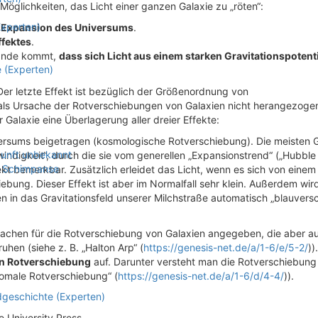
Möglichkeiten, das Licht einer ganzen Galaxie zu „röten“:
Experten)
e
Expansion des Universums
.
fektes
.
tande kommt,
dass sich Licht aus einem starken Gravitationspotent
 (Experten)
 Der letzte Effekt ist bezüglich der Größenordnung von
als Ursache der Rotverschiebungen von Galaxien nicht herangezoge
 Galaxie eine Überlagerung aller dreier Effekte:
ersums beigetragen (kosmologische Rotverschiebung). Die meisten 
kunft unbekannt
ndigkeit“, durch die sie vom generellen „Expansionstrend“ („Hubble 
d Schimpanse
t bemerkbar. Zusätzlich erleidet das Licht, wenn es sich von einem
ebung. Dieser Effekt ist aber im Normalfall sehr klein. Außerdem wir
n in das Gravitationsfeld unserer Milchstraße automatisch „blauvers
rsachen für die Rotverschiebung von Galaxien angegeben, die aber a
hen (siehe z. B. „Halton Arp“ (
https://genesis-net.de/a/1-6/e/5-2/
))
n Rotverschiebung
auf. Darunter versteht man die Rotverschiebung
omale Rotverschiebung“ (
https://genesis-net.de/a/1-6/d/4-4/
)).
dgeschichte (Experten)
 University Press.