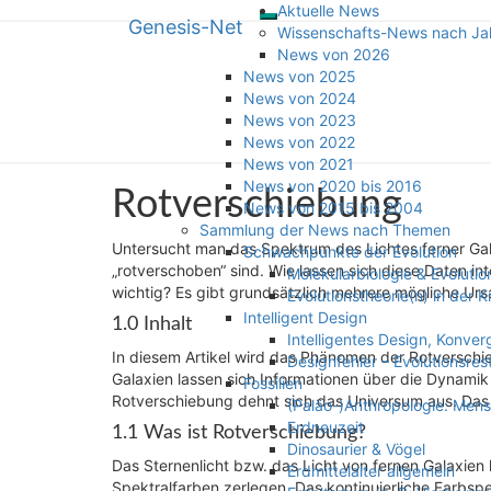
Aktuelle News
Genesis-Net
Toggle
Skip
Genesis-Net
Wissenschafts-News nach Ja
navigation
to
News von 2026
content
News von 2025
Wissenschaft aus Schöpfungspers
News von 2024
News von 2023
News von 2022
News von 2021
News von 2020 bis 2016
Rotverschiebung
Rotverschiebung
News von 2015 bis 2004
Sammlung der News nach Themen
Untersucht man das Spektrum des Lichtes ferner Gal
Schwachpunkte der Evolution
„rotverschoben“ sind. Wie lassen sich diese Daten in
Molekularbiologie & Evolutio
wichtig? Es gibt grundsätzlich mehrere mögliche Urs
Evolutionstheorie(n) in der K
Intelligent Design
1.0 Inhalt
Intelligentes Design, Konve
In diesem Artikel wird das Phänomen der Rotverschie
Designfehler – Evolutionsres
Galaxien lassen sich Informationen über die Dynami
Fossilien
Rotverschiebung dehnt sich das Universum aus. Das p
(Paläo-)Anthropologie: Men
Erdneuzeit
1.1 Was ist Rotverschiebung?
Dinosaurier & Vögel
Das Sternenlicht bzw. das Licht von fernen Galaxien
Erdmittelalter allgemein
Spektralfarben zerlegen. Das kontinuierliche Farbsp