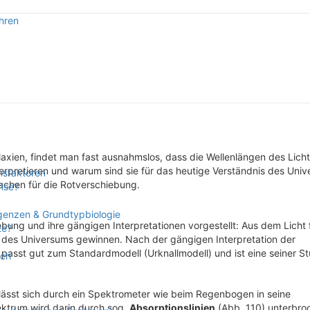
hren
pektive
axien, findet man fast ausnahmslos, dass die Wellenlängen des Lich
terpretieren und warum sind sie für das heutige Verständnis des Uni
nsfaktoren
achen für die Rotverschiebung.
rise?
rgenzen & Grundtypbiologie
bung und ihre gängigen Interpretationen vorgestellt: Aus dem Licht 
te?
k des Universums gewinnen. Nach der gängigen Interpretation der
asst gut zum Standardmodell (Urknallmodell) und ist eine seiner St
sch
 lässt sich durch ein Spektrometer wie beim Regenbogen in seine
ektrum wird darin durch sog.
Absorptionslinien
(Abb. 110) unterbro