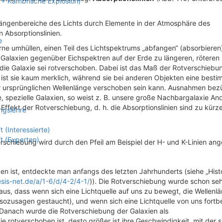
r + Kambrische Explosion)
längenbereiche des Lichts durch Elemente in der Atmosphäre des
 Absorptionslinien.
e
ne umhüllen, einen Teil des Lichtspektrums „abfangen“ (absorbieren)
en Galaxien gegenüber Eichspektren auf der Erde zu längeren, röteren
die Galaxie sei rotverschoben. Dabei ist das Maß der Rotverschiebu
 ist sie kaum merklich, während sie bei anderen Objekten eine best
er ursprünglichen Wellenlänge verschoben sein kann. Ausnahmen bez
, spezielle Galaxien, so weist z. B. unsere große Nachbargalaxie A
 Effekt der Rotverschiebung, d. h. die Absorptionslinien sind zu kürz
ngslehre
(Interessierte)
t (Experten)
erschiebung wird durch den Pfeil am Beispiel der H- und K-Linien ang
en ist, entdeckte man anfangs des letzten Jahrhunderts (siehe „Hist
esis-net.de/a/1-6/d/4-2/4-1/
)). Die Rotverschiebung wurde schon seh
gt aus, dass wenn sich eine Lichtquelle auf uns zu bewegt, die Wellenl
d sozusagen gestaucht), und wenn sich eine Lichtquelle von uns fort
. Danach wurde die Rotverschiebung der Galaxien als
ie rotverschoben ist, desto größer ist ihre Geschwindigkeit, mit der s