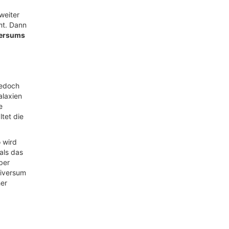
weiter
mt. Dann
versums
jedoch
alaxien
e
tet die
o wird
als das
ber
niversum
her