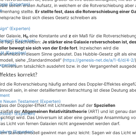
ogie (Experten)
ble seinen ersten Aufsatz, in welchem er die Rotverschiebung aber 
e
mmenhang stellte.
Er stellte fest, dass die Rotverschiebung einer G
elsprache lässt sich dieses Gesetz schreiben als
sign“ (Experten)
der Galaxie,
H
eine Konstante und
z
ein Maß für die Rotverschiebung
0
Design“ (Experten)
e folgt beschreiben:
Je stärker eine Galaxie rotverschoben ist, de
eller bewegt sie sich von der Erde fort
. Inzwischen wird die
ät (Experten)
nahmslos in diesem Sinne gedeutet. Das Hubble-Gesetz gilt als eine
modell, siehe „Standardmodell“ (
https://genesis-net.de/a/1-6/d/4-2/
xperten)
 Universum tatsächlich ausdehnt bzw. in der Vergangenheit ausgede
ffektes korrekt?
wird die Rotverschiebung häufig anhand des Doppler-Effektes eingef
voll sein, in einer detaillierteren Betrachtung ist diese Deutung abe
ament
 im Neuen Testament (Experten)
 dass der Doppler-Effekt mit Lichtwellen auf der
Speziellen
?
zialfall der
Allgemeinen Relativitätstheorie
(ART) und ist genau da
thode? (Experten)
ksichtigt wird. Das Universum ist aber eine gewaltige Ansammlung v
e?
das Licht von fernen Galaxien nicht angewendet werden darf.
öpfung (Experten)
dem Standardmodell gewinnt man ganz leicht: Sagen wir das Licht w