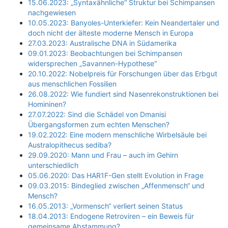
15.06.2023: „Syntaxähnliche“ Struktur bei Schimpansen
nachgewiesen
10.05.2023: Banyoles-Unterkiefer: Kein Neandertaler und
doch nicht der älteste moderne Mensch in Europa
27.03.2023: Australische DNA in Südamerika
09.01.2023: Beobachtungen bei Schimpansen
widersprechen „Savannen-Hypothese“
20.10.2022: Nobelpreis für Forschungen über das Erbgut
aus menschlichen Fossilien
26.08.2022: Wie fundiert sind Nasenrekonstruktionen bei
Homininen?
27.07.2022: Sind die Schädel von Dmanisi
Übergangsformen zum echten Menschen?
19.02.2022: Eine modern menschliche Wirbelsäule bei
Australopithecus sediba?
29.09.2020: Mann und Frau – auch im Gehirn
unterschiedlich
05.06.2020: Das HAR1F-Gen stellt Evolution in Frage
09.03.2015: Bindeglied zwischen „Affenmensch“ und
Mensch?
16.05.2013: „Vormensch“ verliert seinen Status
18.04.2013: Endogene Retroviren – ein Beweis für
gemeinsame Abstammung?