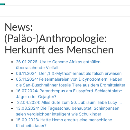
Toggle
Skip
Genesis-Net
navigation
to
content
News:
News:
Wissenschaft aus
(Paläo-)Anthropologie:
Schöpfungsperspektive
Herkunft
(Paläo-)Anthropologie:
des
Herkunft des Menschen
Menschen
26.01.2026: Uralte Genome Afrikas enthüllen
überraschende Vielfalt
06.11.2024 Der „1 %-Mythos“ erneut als falsch erwiesen
05.11.2024: Felsenmalereien von Dicynodontiern: Haben
die San-Buschmänner fossile Tiere aus dem Erdmittelalter
16.07.2024: Paranthropus am Flusspferd-Schlachtplatz:
Jäger oder Gejagter?
22.04.2024: Alles Gute zum 50. Jubiläum, liebe Lucy …
13.03.2024: Die Tagesschau behauptet, Schimpansen
seien vergleichbar intelligent wie Schulkinder
15.09.2023: Hatte Homo erectus eine menschliche
Kindheitsdauer?