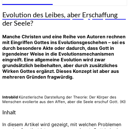
Genesis-Net
Evolution
Evolution des Leibes, aber Erschaffung
Wissenschaft aus Schöpfungsperspektive
des
der Seele?
Leibes,
aber
Manche Christen und eine Reihe von Autoren rechnen
Erschaffung
mit Eingriffen Gottes ins Evolutionsgeschehen – sei es
der
durch besondere Akte oder dadurch, dass Gott in
Seele?
irgendeiner Weise in die Evolutionsmechanismen
eingreift. Eine allgemeine Evolution wird zwar
grundsätzlich beibehalten, aber durch zusätzliches
Wirken Gottes ergänzt. Dieses Konzept ist aber aus
mehreren Gründen fragwürdig.
Introbild
Künstlerische Darstellung der Theorie: Der Körper des
Menschen evolierte aus den Affen, aber die Seele erschuf Gott. (KI)
Inhalt
In diesem Artikel wird gezeigt, mit welchen Problemen