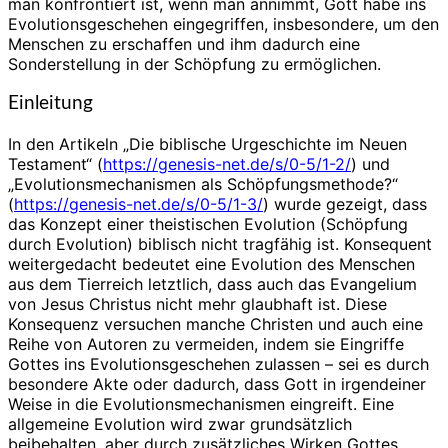
man konfrontiert ist, wenn man annimmt, Gott habe ins
Evolutionsgeschehen eingegriffen, insbesondere, um den
Menschen zu erschaffen und ihm dadurch eine
Sonderstellung in der Schöpfung zu ermöglichen.
Einleitung
In den Artikeln „Die biblische Urgeschichte im Neuen
Testament“ (
https://genesis-net.de/s/0-5/1-2/
) und
„Evolutionsmechanismen als Schöpfungsmethode?“
(
https://genesis-net.de/s/0-5/1-3/
) wurde gezeigt, dass
das Konzept einer theistischen Evolution (Schöpfung
durch Evolution) biblisch nicht tragfähig ist. Konsequent
weitergedacht bedeutet eine Evolution des Menschen
aus dem Tierreich letztlich, dass auch das Evangelium
von Jesus Christus nicht mehr glaubhaft ist. Diese
Konsequenz versuchen manche Christen und auch eine
Reihe von Autoren zu vermeiden, indem sie Eingriffe
Gottes ins Evolutionsgeschehen zulassen – sei es durch
besondere Akte oder dadurch, dass Gott in irgendeiner
Weise in die Evolutionsmechanismen eingreift. Eine
allgemeine Evolution wird zwar grundsätzlich
beibehalten, aber durch zusätzliches Wirken Gottes