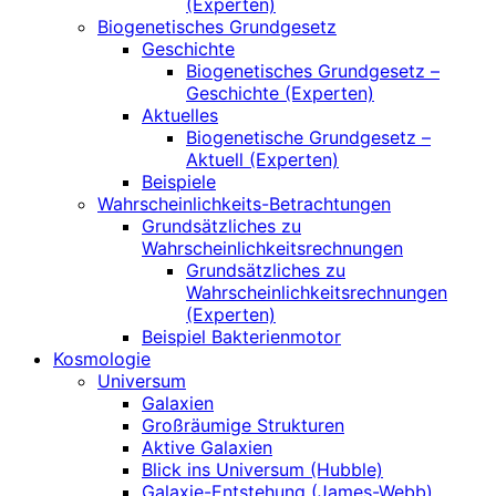
(Experten)
Biogenetisches Grundgesetz
Geschichte
Biogenetisches Grundgesetz –
Geschichte (Experten)
Aktuelles
Biogenetische Grundgesetz –
Aktuell (Experten)
Beispiele
Wahrscheinlichkeits-Betrachtungen
Grundsätzliches zu
Wahrscheinlichkeitsrechnungen
Grundsätzliches zu
Wahrscheinlichkeitsrechnungen
(Experten)
Beispiel Bakterienmotor
Kosmologie
Universum
Galaxien
Großräumige Strukturen
Aktive Galaxien
Blick ins Universum (Hubble)
Galaxie-Entstehung (James-Webb)