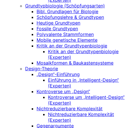
(Experten)
Grundtypbiologie (Schöpfungsarten)
Bibl. Grundlagen für Biologie
Schöpfungslehre & Grundtypen
Heutige Grundtypen
Fossile Grundtypen
Polyvalente Stammformen
Mobile genetische Elemente
Kritik an der Grundtypenbiologie
Kritik an der Grundtypenbiologie
(Experten)
Mosaikformen & Baukastensysteme
Design-Theorie
„Design“-Einführung
Einführung in „Intelligent-Design“
(Experten)
Kontroverse um „Design“
Kontroverse um „Intelligent-Design“
(Experten)
Nichtreduzierbare Komplexität
Nichtreduzierbare Komplexität
(Experten)
Gegenargumente