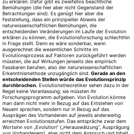
zu erklären. Dafür gibt es zweifellos beachtliche
Bemühungen (die hier aber nicht Gegenstand der
Betrachtungen sind). Es genügt hier aber die
Feststellung, dass ein prinzipieller Abweis der
naturwissenschaftlichen Bemühungen, die
entscheidenden Veränderungen im Laufe der Evolution
erklären zu können, die Evolutionsforschung schlechthin
in Frage stellt. Denn es wäre sonderbar, wenn
ausgerechnet die wesentlichen Schritte im
Evolutionsprozess auf Faktoren zurückgeführt werden
müssten, die auf Wirkungen jenseits des empirisch
Fassbaren beruhen, also der naturwissenschaftlichen
Erkenntnismethode unzugänglich sind.
Gerade an den
entscheidenden Stellen würde das Evolutionsprinzip
durchbrochen.
Evolutionstheoretiker sehen dazu in der
Regel keine Veranlassung; sie müssten ihr
Forschungsprogramm aufgeben. Von Evolution könnte
man dann nicht mehr in Bezug auf das Entstehen von
Neuem sprechen, sondern nur in Bezug auf das
Ausprägen des Vorhandenen auf jeweils anderweitig
erreichten Evolutionsstufen. Das entspräche zwar dem
Wortsinn von „Evolution“ („Herauswälzung“, Ausprägung
von Vorhandenem), aber nicht dem Anspruch und Inhalt