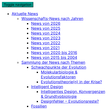
Skip
Toggle navigation
to
Aktuelle News
content
Wissenschafts-News nach Jahren
News von 2026
News von 2025
News von 2024
News von 2023
News von 2022
News von 2021
News von 2020 bis 2016
News von 2015 bis 2004
Sammlung der News nach Themen
Schwachpunkte der Evolution
Molekularbiologie &
Evolutionsfaktoren
Evolutionstheorie(n) in der Krise?
Intelligent Design
Intelligentes Design, Konvergenzen
& Grundtypbiologie
Designfehler – Evolutionsreste?
Fossilien