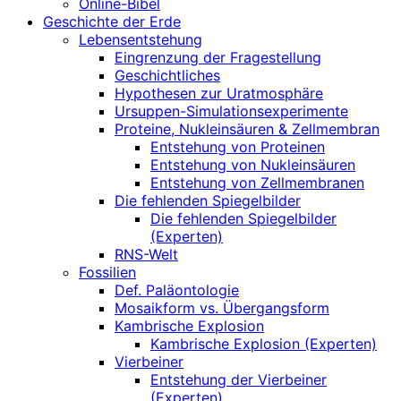
Online-Bibel
Geschichte der Erde
Lebensentstehung
Eingrenzung der Fragestellung
Geschichtliches
Hypothesen zur Uratmosphäre
Ursuppen-Simulationsexperimente
Proteine, Nukleinsäuren & Zellmembran
Entstehung von Proteinen
Entstehung von Nukleinsäuren
Entstehung von Zellmembranen
Die fehlenden Spiegelbilder
Die fehlenden Spiegelbilder
(Experten)
RNS-Welt
Fossilien
Def. Paläontologie
Mosaikform vs. Übergangsform
Kambrische Explosion
Kambrische Explosion (Experten)
Vierbeiner
Entstehung der Vierbeiner
(Experten)