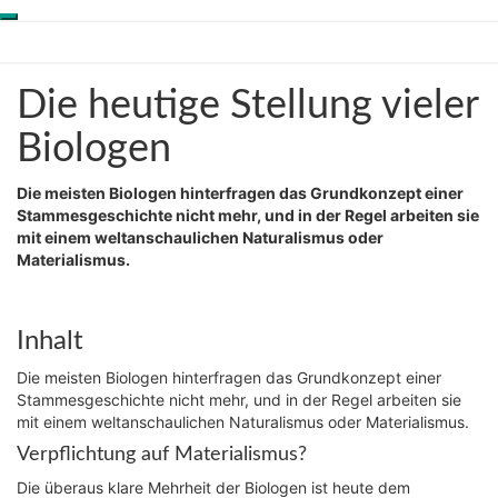
Toggle
Skip
Genesis-Net
navigation
to
content
Die
Die heutige Stellung vieler
Wissenschaft aus
heutige
Schöpfungsperspektive
Stellung
Biologen
vieler
Biologen
Die meisten Biologen hinterfragen das Grundkonzept einer
Stammesgeschichte nicht mehr, und in der Regel arbeiten sie
mit einem weltanschaulichen Naturalismus oder
Materialismus.
Inhalt
Die meisten Biologen hinterfragen das Grundkonzept einer
Stammesgeschichte nicht mehr, und in der Regel arbeiten sie
mit einem weltanschaulichen Naturalismus oder Materialismus.
Verpflichtung auf Materialismus?
Die überaus klare Mehrheit der Biologen ist heute dem