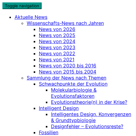
Skip
Toggle navigation
to
Aktuelle News
content
Wissenschafts-News nach Jahren
News von 2026
News von 2025
News von 2024
News von 2023
News von 2022
News von 2021
News von 2020 bis 2016
News von 2015 bis 2004
Sammlung der News nach Themen
Schwachpunkte der Evolution
Molekularbiologie &
Evolutionsfaktoren
Evolutionstheorie(n) in der Krise?
Intelligent Design
Intelligentes Design, Konvergenzen
& Grundtypbiologie
Designfehler – Evolutionsreste?
Fossilien