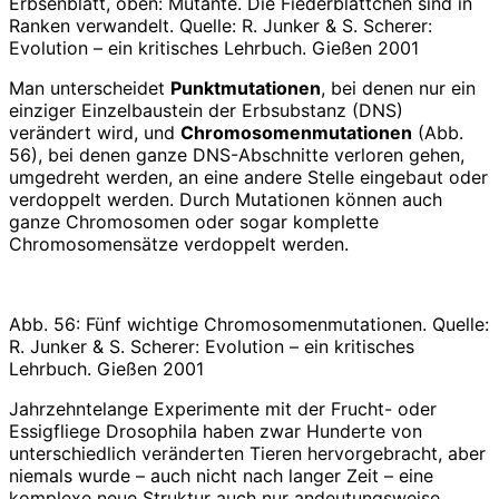
Erbsenblatt, oben: Mutante. Die Fiederblättchen sind in
Ranken verwandelt. Quelle: R. Junker & S. Scherer:
Evolution – ein kritisches Lehrbuch. Gießen 2001
Man unterscheidet
Punktmutationen
, bei denen nur ein
einziger Einzelbaustein der Erbsubstanz (DNS)
verändert wird, und
Chromosomenmutationen
(Abb.
56), bei denen ganze DNS-Abschnitte verloren gehen,
umgedreht werden, an eine andere Stelle eingebaut oder
verdoppelt werden. Durch Mutationen können auch
ganze Chromosomen oder sogar komplette
Chromosomensätze verdoppelt werden.
Abb. 56: Fünf wichtige Chromosomenmutationen. Quelle:
R. Junker & S. Scherer: Evolution – ein kritisches
Lehrbuch. Gießen 2001
Jahrzehntelange Experimente mit der Frucht- oder
Essigfliege Drosophila haben zwar Hunderte von
unterschiedlich veränderten Tieren hervorgebracht, aber
niemals wurde – auch nicht nach langer Zeit – eine
komplexe neue Struktur auch nur andeutungsweise