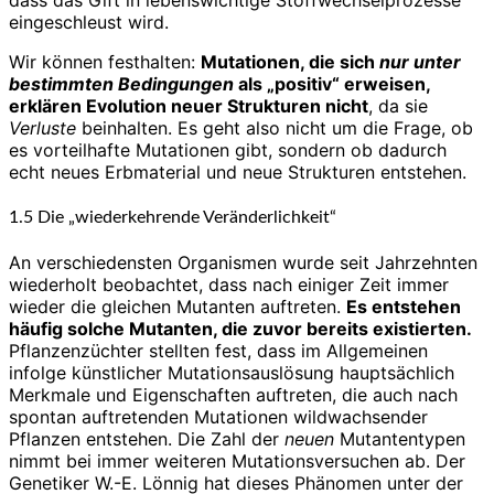
dass das Gift in lebenswichtige Stoffwechselprozesse
eingeschleust wird.
Wir können festhalten:
Mutationen, die sich
nur unter
bestimmten Bedingungen
als „positiv“ erweisen,
erklären Evolution neuer Strukturen nicht
, da sie
Verluste
beinhalten. Es geht also nicht um die Frage, ob
es vorteilhafte Mutationen gibt, sondern ob dadurch
echt neues Erbmaterial und neue Strukturen entstehen.
1.5 Die „wiederkehrende Veränderlichkeit“
An verschiedensten Organismen wurde seit Jahrzehnten
wiederholt beobachtet, dass nach einiger Zeit immer
wieder die gleichen Mutanten auftreten.
Es entstehen
häufig solche Mutanten, die zuvor bereits existierten.
Pflanzenzüchter stellten fest, dass im Allgemeinen
infolge künstlicher Mutationsauslösung hauptsächlich
Merkmale und Eigenschaften auftreten, die auch nach
spontan auftretenden Mutationen wildwachsender
Pflanzen entstehen. Die Zahl der
neuen
Mutantentypen
nimmt bei immer weiteren Mutationsversuchen ab. Der
Genetiker W.-E. Lönnig hat dieses Phänomen unter der