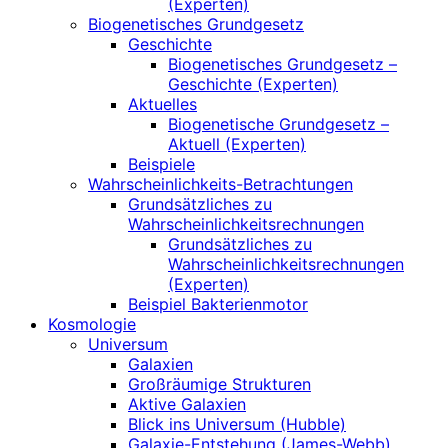
(Experten)
Biogenetisches Grundgesetz
Geschichte
Biogenetisches Grundgesetz –
Geschichte (Experten)
Aktuelles
Biogenetische Grundgesetz –
Aktuell (Experten)
Beispiele
Wahrscheinlichkeits-Betrachtungen
Grundsätzliches zu
Wahrscheinlichkeitsrechnungen
Grundsätzliches zu
Wahrscheinlichkeitsrechnungen
(Experten)
Beispiel Bakterienmotor
Kosmologie
Universum
Galaxien
Großräumige Strukturen
Aktive Galaxien
Blick ins Universum (Hubble)
Galaxie-Entstehung (James-Webb)