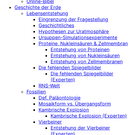
Online-Bibel
Geschichte der Erde
Lebensentstehung
Eingrenzung der Fragestellung
Geschichtliches
Hypothesen zur Uratmosphäre
Ursuppen-Simulationsexperimente
Proteine, Nukleinsäuren & Zellmembran
Entstehung von Proteinen
Entstehung von Nukleinsäuren
Entstehung von Zellmembranen
Die fehlenden Spiegelbilder
Die fehlenden Spiegelbilder
(Experten)
RNS-Welt
Fossilien
Def. Paläontologie
Mosaikform vs. Übergangsform
Kambrische Explosion
Kambrische Explosion (Experten)
Vierbeiner
Entstehung der Vierbeiner
(Experten)