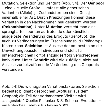
Mutation, Selektion und Gendrift (Abb. 54). Der
Genpool
– eine virtuelle Größe – umfasst alle genetischen
Varianten (Allele) [= Zustandsformen eines Gens]
innerhalb einer Art. Durch Kreuzungen können diese
Varianten in den Nachkommen neu gemischt werden
(
Rekombination
). Unter
Mutation
versteht man eine
sprunghafte, spontan auftretende oder künstlich
ausgelöste Veränderung des Erbguts (Genotyp), die
auch zu Veränderungen im Erscheinungsbild (Phänotyp)
führen kann.
Selektion
ist Auslese der am besten an die
Umwelt angepassten Individuen und steht für
unterschiedlichen Fortpflanzungserfolg verschiedener
Individuen. Unter
Gendrift
wird die zufällige, nicht auf
Auslese zurückzuführende Veränderung des Genpools
verstanden.
Abb. 54: Die wichtigsten Variationsfaktoren. Selektion
bedeutet bildhaft gesprochen „Abfluss“ aus dem
Genpool; ein Teil der vorhandenen Vielfalt wird
„ausgesiebt“. Quelle: R. Junker & S. Scherer: Evolution –
ein kritisches Lehrbuch. Gießen 2001