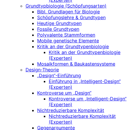
(Experten)
Grundtypbiologie (Schöpfungsarten)
Bibl. Grundlagen für Biologie
Schöpfungslehre & Grundtypen
Heutige Grundtypen
Fossile Grundtypen
Polyvalente Stammformen
Mobile genetische Elemente
Kritik an der Grundtypenbiologie
Kritik an der Grundtypenbiologie
(Experten)
Mosaikformen & Baukastensysteme
Design-Theorie
„Design“-Einführung
Einführung in „Intelligent-Design“
(Experten)
Kontroverse um „Design“
Kontroverse um „Intelligent-Design“
(Experten)
Nichtreduzierbare Komplexität
Nichtreduzierbare Komplexität
(Experten)
Gegenargumente