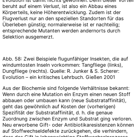
Evolution ist damit nichts gewonnen. Denn dieser Vorteil
beruht auf einem
Verlust
, ist also ein Abbau eines
Körperteils, keine Höherentwicklung. Zudem ist der
Flugverlust nur an den speziellen Standorten für das
Überleben günstig; normalerweise ist er nachteilig;
entsprechende Mutanten werden andernorts durch
Selektion ausgemerzt.
Abb. 58: Zwei Beispiele flugunfähiger Insekten, die auf
windumtosten Inseln vorkommen: Tangfliege (links),
Dungfliege (rechts). Quelle: R. Junker & S. Scherer:
Evolution – ein kritisches Lehrbuch. Gießen 2001
Aus der Biochemie sind folgende Verhältnisse bekannt:
Wenn durch eine Mutation ein Enzym einen neuen Stoff
abbauen oder umbauen kann (neue Substrataffinität),
geht das gewöhnlich auf Kosten der (vorherigen)
Spezifität der Substrataffinität, d. h. die genaue
Zuordnung zwischen Enzym und Substrat ging verloren.
Neu erworbene Gift- oder Antibiotikaresistenzen können
auf Stoffwechseldefekte zurückgehen, die verhindern,