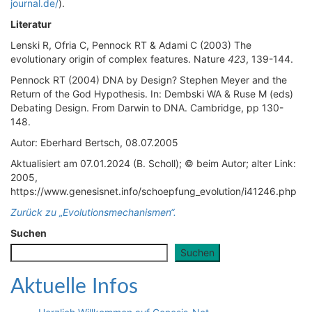
journal.de/
).
Literatur
Lenski R, Ofria C, Pennock RT & Adami C (2003) The
evolutionary origin of complex features. Nature
423
, 139-144.
Pennock RT (2004) DNA by Design? Stephen Meyer and the
Return of the God Hypothesis. In: Dembski WA & Ruse M (eds)
Debating Design. From Darwin to DNA. Cambridge, pp 130-
148.
Autor: Eberhard Bertsch, 08.07.2005
Aktualisiert am 07.01.2024 (B. Scholl); © beim Autor; alter Link:
2005,
https://www.genesisnet.info/schoepfung_evolution/i41246.php
Zurück zu „Evolutionsmechanismen“.
Suchen
Suchen
Aktuelle Infos