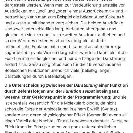
dargestellt werden. Wenn man zur Verdeutlichung anstelle von
Ausdrücken mit „und“ und „oder“ einmal Ausdrücke mit + und –
betrachtet, kann man zum Beispiel die beiden Ausdrücke
a+b
und
a+b+a–a
miteinander vergleichen. Die beiden Ausdrücke
sind zwar unterschiedlich lang, bedeuten aber genau das
gleiche, da sich
+a
und
–a
im zweiten Ausdruck aufheben und
so der Wert des ersten Ausdrucks übrig bleibt. Jede
arithmetische Funktion mit a und b kann also auf mehrere, ja
sogar beliebig viele Weisen dargestellt werden. Dabei bleibt die
Funktion immer die gleiche, und nur die Länge der Darstellung
ändert sich. Genau so gibt es auch für die 16 verschiedenen
Booleschen Funktionen unendlich viele (beliebig lange)
Darstellungen durch Befehlsfolgen.
Die Unterscheidung zwischen der
Darstellung
einer Funktion
durch Befehlsfolgen und der
Funktion selbst
ist ein ganz
wesentlicher Gesichtspunkt in der Programmierung
; und sie
ist ebenfalls wesentlich für die Molekularbiologie, da nicht
schon die Folge der Aminosäuren in einem Eiweiß (Syntax),
sondern erst deren physiologischer Effekt (Semantik) eventuell
einen Vorteil oder Nachteil für ein Lebewesen darstellt. Derselbe
Effekt kann im Prinzip zudem von ganz unterschiedlichen
Eiweißen erzielt werden, deren Aminosäuren-Folgen äußerlich