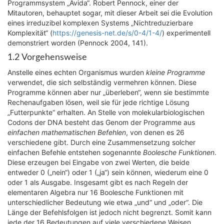
Programmsystem „Avida“. Robert Pennock, einer der
Mitautoren, behauptet sogar, mit dieser Arbeit sei die Evolution
eines irreduzibel komplexen Systems „Nichtreduzierbare
Komplexität“ (
https://genesis-net.de/s/0-4/1-4/
) experimentell
demonstriert worden (Pennock 2004, 141).
1.2 Vorgehensweise
Anstelle eines echten Organismus wurden
kleine Programme
verwendet, die sich selbständig vermehren können. Diese
Programme können aber nur „überleben“, wenn sie bestimmte
Rechenaufgaben lösen, weil sie für jede richtige Lösung
„Futterpunkte“ erhalten. An Stelle von molekularbiologischen
Codons der DNA besteht das Genom der Programme aus
einfachen mathematischen Befehlen
, von denen es 26
verschiedene gibt. Durch eine Zusammensetzung solcher
einfachen Befehle entstehen sogenannte
Boolesche Funktionen
.
Diese erzeugen bei Eingabe von zwei Werten, die beide
entweder 0 („nein“) oder 1 („ja“) sein können, wiederum eine 0
oder 1 als Ausgabe. Insgesamt gibt es nach Regeln der
elementaren Algebra nur 16 Boolesche Funktionen mit
unterschiedlicher Bedeutung wie etwa „und“ und „oder“. Die
Länge der Befehlsfolgen ist jedoch nicht begrenzt. Somit kann
jede der 16 Bedeutungen auf viele verschiedene Weisen