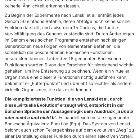
keinerlei Ähnlichkeit erkennen lassen.
Zu Beginn der Experimente nach Lenski et al. enthält jedes
Genom 50 einfache Befehle, deren Abfolge noch keine solche
Funktion darstellt, und außerdem 15 Codons, die für die
Vervielfältigung des Genoms zuständig sind. Durch Änderungen
im Genom eines solchen Programms entstehen nach einigen
Generationen neue Folgen von elementaren Befehlen, die
schließlich die beschriebenen Booleschen Funktionen
ausdrücken können. Unter den 16 genannten Booleschen
Funktionen wurden 9 von den Forschern für hinreichend wichtig
gehalten, um ihre Entstehung zu belohnen. Wenn ein virtueller
Organismus eine dieser 9 Funktionen richtig ausführen kann,
bekommt er „Futterpunkte“ und überlebt so leichter als andere
virtuelle Organismen, die das nicht können.
Die komplizierteste Funktion, die von Lenski et al. durch
diese „virtuelle Evolution“ erzeugt wird, entspricht in der
üblichen Sprache der Aussagenlogik dem Ausdruck
„a und b
oder nicht a und nicht b“
.
Es handelt sich um die sogenannte
Boolesche Äquivalenz-Funktion (Equ). Das System von Lenski
belohnt auch schon Teilergebnisse auf dem evolutiven „Weg“ zu
einer Darstellung dieser Funktion durch einen selektiven Vorteil.