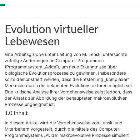
Toggle
Skip
Genesis-Net
navigation
to
content
Evolution
Evolution virtueller
Wissenschaft aus
virtueller
Schöpfungsperspektive
Lebewesen
Lebewesen
Eine Arbeitsgruppe unter Leitung von M. Lenski untersuchte
zufällige Änderungen an Computer-Programmen
(Programmsystem „Avida“), um neue Erkenntnisse über
biologische Evolutionsprozesse zu gewinnen. Insbesondere
sollte demonstriert werden, dass die Entstehung „komplexer“
Merkmale durch die bekannten Evolutionsfaktoren möglich sei.
Eine kritische Analyse ihrer Vorgehensweise zeigt jedoch, dass
der Ansatz zur Abbildung der behaupteten makroevolutiven
Prozesse ungeeignet ist.
1.0 Inhalt
In diesem Artikel wird die Vorgehensweise von Lenski und
Mitarbeitern vorgestellt, durch die mittels des Computer-
Programmsystems „Avida“ makroevolutive Prozesse simuliert