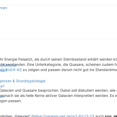
hren
pektive
hr Energie freisetzt, als durch seinen Sternbestand erklärt werden k
ht verstanden. Eine Unterkategorie, die Quasare, scheinen zudem h
nsfaktoren
a/1-6/d/4-4/
) zu zeigen und passen darum nicht gut ins Standardmo
rise?
rgenzen & Grundtypbiologie
te?
Galaxien und Quasare besprochen. Dabei soll diskutiert werden, wie 
onach sie als helle Kerne aktiver Galaxien interpretiert werden. Es
sch
ngen passen.
lichen „Galaxien“ (
https://genesis-net.de/a/1-6/c/3-1/
) auch
sog. a