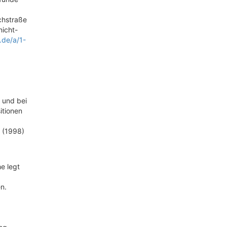
chstraße
nicht-
.de/a/1-
 und bei
itionen
. (1998)
e legt
n.