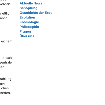
Aktuelle News
 werden
Schöpfung
Geschichte der Erde
ießlich
Evolution
wähnt
Kosmologie
Philosophie
Fragen
Über uns
gleichem
metrisch
zentrale
den.
trahlung
ung
ilchen
worden.