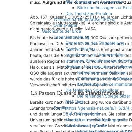
Bibl. Aussagen zu Lebewesen
muss.
Aufgrund ihrer Kompaktheit werden die Quas
Biblische Aussagen zur Exi
Das Theodizee-Problem
Abb. 167: Quasar PG 0052+251 (1,4 Milliarden Lichtjah
Wissenschaftliche Artikel (PDFs)
Spiralgalaxie (Muttergalaxie). Allerdings sind die A
Online-Bibel
nicht gestört wurde. Quelle: NASA.
Geschichte der Erde
Lebensentstehung
Bis heute wurden weit mehr 15 000 Quasare gefunden. 
Eingrenzung der Fragestellung
Radiowellen. Darum werden Quasare heute auch einfa
Geschichtliches
Jahren entdeckte man zudem, dass Röntgenstrahlung
Hypothesen zur Uratmosphäre
heute, dass die Röntgenstrahlen aus dem Innern de
Ursuppen-Simulationsexperimente
äußeren Regionen stammen. Um die näheren QSO fa
Proteine, Nukleinsäuren & Zellme
Halo, das als „Muttergalaxie“ des QSO interpretiert 
Entstehung von Proteinen
QSO die äußerst aktiven Kerne normaler Galaxien sei
Entstehung von Nukleinsäur
würde das für die hohen Entfernungen der QSO spre
Entstehung von Zellmembra
Verwandtschaft mit den Seyfert-Galaxien.
Die fehlenden Spiegelbilder
1.5 Passen Quasare ins Standardmodell?
Die fehlenden Spiegelbilder
RNS-Welt
Bereits kurz nach ihrer Entdeckung wurde darüber d
Fossilien
„Standardmodell“ (
https://genesis-net.de/a/1-6/d/4-
Def. Paläontologie
und damit junge Objekte eingenommen. Sie sollen unt
Mosaikform vs. Übergangsform
Universum gebildet hatten. Hinweise für ihre große 
Kambrische Explosion
vereinzelten Gravitationslinsen [= Große Materieans
Kambrische Explosion (Expe
verstärken.] und statistischen Assoziationen von QS