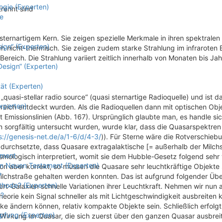
ogie (Experten)
rennt sind
e
 sternartigem Kern. Sie zeigen spezielle Merkmale in ihren spektralen
sign“ (Experten)
ch nicht-thermisch. Sie zeigen zudem starke Strahlung im infraroten 
 Bereich. Die Strahlung variiert zeitlich innerhalb von Monaten bis Jah
Design“ (Experten)
ät (Experten)
„quasi-stellar radio source“ (quasi sternartige Radioquelle) und ist d
xperten)
reich entdeckt wurden. Als die Radioquellen dann mit optischen Obj
it Emissionslinien (Abb. 167). Ursprünglich glaubte man, es handle si
en sorgfältig untersucht wurden, wurde klar, dass die Quasarspektren
s://genesis-net.de/a/1-6/d/4-3/
)). Für Sterne wäre die Rotverschieb
ht durchsetzte, dass Quasare extragalaktische [= außerhalb der Milch
ament
mologisch interpretiert, womit sie dem Hubble-Gesetz folgend sehr 
 im Neuen Testament (Experten)
ion aber korrekt, so müssen die Quasare sehr leuchtkräftige Objekte 
?
 Milchstraße gehalten werden konnten. Das ist aufgrund folgender Üb
thode? (Experten)
t-Galaxien schnelle Variationen ihrer Leuchtkraft. Nehmen wir nun 
e?
heorie kein Signal schneller als mit Lichtgeschwindigkeit ausbreiten 
ke ändern können, relativ kompakte Objekte sein. Schließlich erfolgt
öpfung (Experten)
Wirkung im Quasar, die sich zuerst über den ganzen Quasar ausbrei