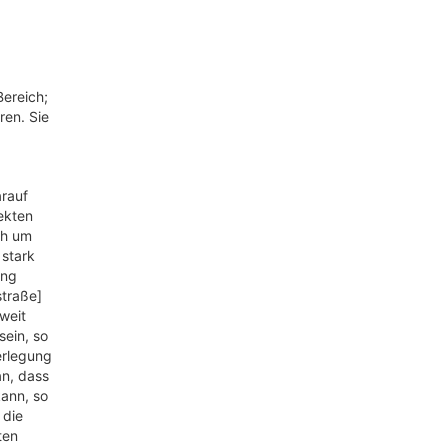
Bereich;
ren. Sie
arauf
ekten
ch um
 stark
ung
straße]
weit
sein, so
erlegung
an, dass
kann, so
 die
ten