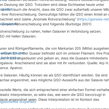
chen Deutung der QSO. Trotzdem wird diese Sichtweise heute unter
Experten)
t nämlich auch die Ansicht, dass die QSO zwar außerhalb unserer Mil
d ihrer Rotverschiebung. Demzufolge hätten die QSO einen Anteil an 
eichnet wird (siehe „Anomale Rotverschiebung“ (
https://genesis-net
 (Experten)
 anomalen Rotverschiebung sind folgende (Burbidge 2001):
otverschiebung zu nahen, hellen Galaxien in Verbindung setzen.
SO mit hellen Galaxien:
uren sind Röntgenfilamente, die von Markarian 205 (Mitte) ausgehen
kunft unbekannt
nden. Ein dritter Quasar befindet sich im unteren Filament. Ihre Pos
d Schimpanse
 und 0.633 angedeutet und geben an, dass die Quasare mindestens
lgalaxie. Anscheinend sind sie aber mit ihr verbunden. Quelle: Arp H
ence. Apeiron.
 Galaxien. Häufig können sie als QSO identifiziert werden. Sie sind
enachse angeordnet, was mögliche QSO-Auswürfe aus der Galaxie nah
zielle Werte, die sich entsprechend einer einfachen Formel verhalte
etz interpretieren, so wäre das, wie wenn die QSO bevorzugt in
xie angeordnet seien. Diese Interpretation ist im Kontext des
dgeschichte (Experten)