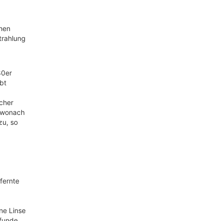
chen
trahlung
80er
bt
cher
, wonach
zu, so
fernte
ne Linse
funde