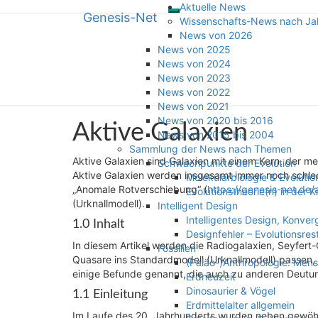
Aktuelle News
Genesis-Net
Toggle
Skip
Genesis-Net
Wissenschafts-News nach Ja
navigation
to
News von 2026
content
News von 2025
Wissenschaft aus Schöpfungspers
News von 2024
News von 2023
News von 2022
News von 2021
News von 2020 bis 2016
Aktive
Aktive Galaxien
News von 2015 bis 2004
Galaxien
Sammlung der News nach Themen
Aktive Galaxien sind Galaxien mit einem Kern, der me
Schwachpunkte der Evolution
Aktive Galaxien werden insgesamt immer noch schlec
Molekularbiologie & Evolutio
„Anomale Rotverschiebung“ (
https://genesis-net.de/
Evolutionstheorie(n) in der K
(Urknallmodell).
Intelligent Design
Intelligentes Design, Konve
1.0 Inhalt
Designfehler – Evolutionsres
In diesem Artikel werden die Radiogalaxien, Seyfert-
Fossilien
Quasare ins Standardmodell (Urknallmodell) passen, w
(Paläo-)Anthropologie: Men
einige Befunde genannt, die auch zu anderen Deutu
Erdneuzeit
Dinosaurier & Vögel
1.1 Einleitung
Erdmittelalter allgemein
Im Laufe des 20. Jahrhunderts wurden neben gewöhn