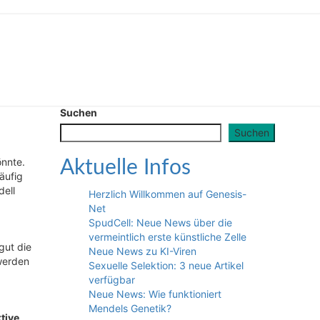
Suchen
Suchen
önnte.
Aktuelle Infos
äufig
dell
Herzlich Willkommen auf Genesis-
Net
SpudCell: Neue News über die
vermeintlich erste künstliche Zelle
gut die
Neue News zu KI-Viren
 werden
Sexuelle Selektion: 3 neue Artikel
verfügbar
Neue News: Wie funktioniert
Mendels Genetik?
ktive