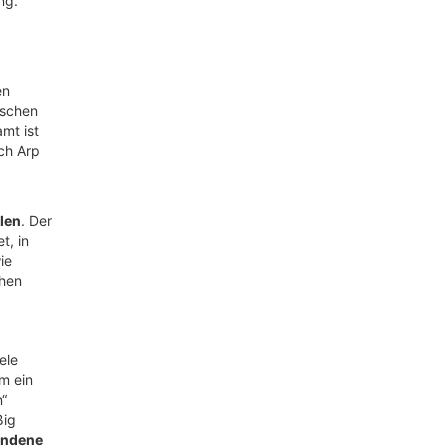
ng.
en
ischen
mt ist
ch Arp
len
. Der
t, in
ie
ahen
ele
um ein
“
ßig
andene