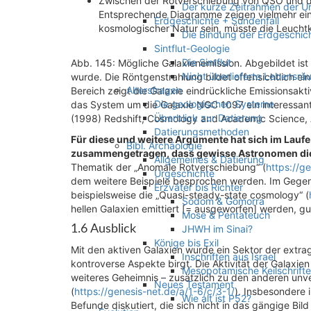
Zwischen der Rotverschiebung von QSO und de
Der kurze Zeitrahmen der Ur
Entsprechende Diagramme zeigen vielmehr eine
Erdgeschichte + Sündenfall
kosmologischer Natur sein, müsste die Leucht
Die Bindung der Erdgeschic
Sintflut-Geologie
Die Sintflut
Abb. 145: Mögliche Galaxienemission. Abgebildet is
Nicht überlieferte Lebensr
wurde. Die Röntgenstrahlung bildet offensichtlich ei
Altersfragen
Bereich zeigt die Galaxie eindrückliche Emissionsakt
Die geologischen Systeme
das System um die Galaxie NGC 1097 ein interessant
Überblick zur Datierung
(1998) Redshift, Cosmology and Academic Science, A
Datierungsmethoden
Für diese und weitere Argumente hat sich im Lauf
Bibl. Archäologie
zusammengetragen, dass gewisse Astronomen die I
Allgemeines & Datierung
Thematik der „Anomale Rotverschiebung“ (
https://g
Urgeschichte
dem weitere Beispiele besprochen werden. Im Gege
Erzväter bis Richter
beispielsweise die „Quasi-steady-state cosmology“ (
Sodom & Gomorra
hellen Galaxien emittiert [= ausgeworfen] werden, gu
Mose & Pentateuch
1.6 Ausblick
JHWH im Sinai?
Könige bis Exil
Mit den aktiven Galaxien wurde ein Sektor der extrag
Inschriften aus Israel
kontroverse Aspekte birgt. Die Aktivität der Galaxien 
Mesopotamische Keilschrift
weiteres Geheimnis – zusätzlich zu den anderen u
Neues Testament
(
https://genesis-net.de/a/1-6/c/3-1/
). Insbesondere 
Wie alt ist P52?
Befunde diskutiert, die sich nicht in das gängige Bil