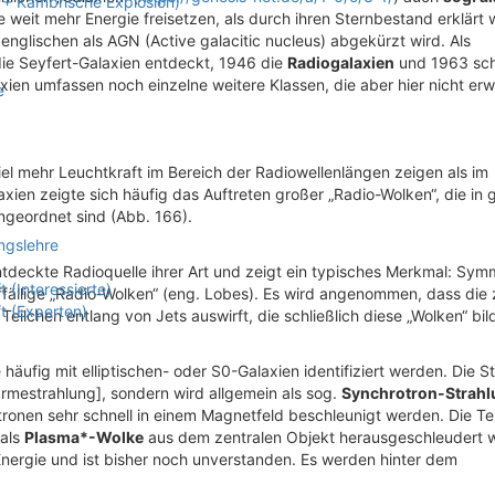
r + Kambrische Explosion)
e weit mehr Energie freisetzen, als durch ihren Sternbestand erklärt
 englischen als AGN (Active galacitic nucleus) abgekürzt wird. Als
ie Seyfert-Galaxien entdeckt, 1946 die
Radiogalaxien
und 1963 schl
axien umfassen noch einzelne weitere Klassen, die aber hier nicht er
e
iel mehr Leuchtkraft im Bereich der Radiowellenlängen zeigen als im
xien zeigte sich häufig das Auftreten großer „Radio-Wolken“, die in 
geordnet sind (Abb. 166).
ngslehre
ntdeckte Radioquelle ihrer Art und zeigt ein typisches Merkmal: Sym
(Interessierte)
ffällige „Radio-Wolken“ (eng. Lobes). Es wird angenommen, dass die 
t (Experten)
 Teilchen entlang von Jets auswirft, die schließlich diese „Wolken“ bil
äufig mit elliptischen- oder S0-Galaxien identifiziert werden. Die S
ärmestrahlung], sondern wird allgemein als sog.
Synchrotron-Strahl
ektronen sehr schnell in einem Magnetfeld beschleunigt werden. Die Te
 als
Plasma*-Wolke
aus dem zentralen Objekt herausgeschleudert 
nergie und ist bisher noch unverstanden. Es werden hinter dem