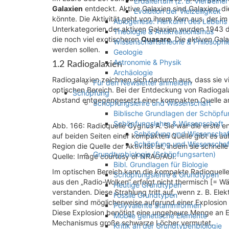
Erdaltertum (z. B. Vierbeine
Galaxien
entdeckt. Aktive Galaxien sind Galaxien, di
Evolution der Vielzelligkeit
könnte. Die Aktivität geht von ihrem Kern aus, der im
Abiogenese: Herkunft des Lebens
Unterkategorien der aktiven Galaxien wurden 1943 d
Theologie & Antikreationismus
die noch viel exotischeren
Quasare
. Die aktiven Gal
Wissenschaftstheorie & Philosophi
werden sollen.
Geologie
Astronomie & Physik
1.2 Radiogalaxien
Archäologie
Radiogalaxien zeichnen sich dadurch aus, dass sie v
Für den Newsletter anmelden
optischen Bereich. Bei der Entdeckung von Radiogala
Schöpfung
Abstand entgegengesetzt einer kompakten Quelle an
Schöpfungslehre und Wissenschaft
Biblische Grundlagen der Schöpfu
Schöpfungslehre & Wissenschaft
Abb. 166: Radioquelle Cygnus A. Sie war die erste e
Schöpfung und Wissenschaft 
auf beiden Seiten einer kompakten Quelle gibt es au
Schöpfung und Wissenschaf
Region die Quelle der Aktivität ist, indem sie schnelle
Grundtypbiologie (Schöpfungsarten)
Quelle: Image courtesy of NRAO/AUI.
Bibl. Grundlagen für Biologie
Im optischen Bereich kann die kompakte Radioquelle h
Schöpfungslehre & Grundtypen
aus den „Radio-Wolken“ erfolgt nicht thermisch [= W
Heutige Grundtypen
verstanden. Diese Strahlung tritt auf, wenn z. B. El
Fossile Grundtypen
selber sind möglicherweise aufgrund einer Explosion
Polyvalente Stammformen
Diese Explosion benötigt eine ungeheure Menge an E
Mobile genetische Elemente
Mechanismus große schwarze Löcher vermutet.
Kritik an der Grundtypenbiologie