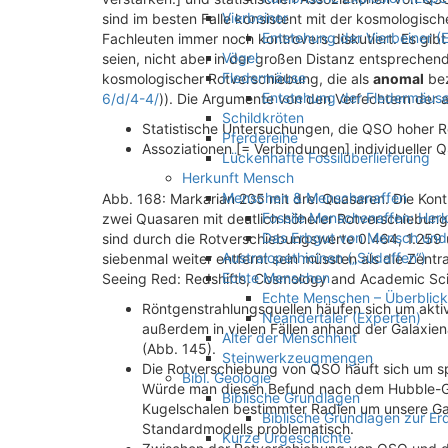
Vierbeiner
sind im besten Falle konsistent mit der kosmologis
Entstehung der Vierbeiner (
Fachleuten immer noch kontrovers diskutiert. Es gib
Vögel
seien, nicht aber in der großen Distanz entsprechen
Fledermäuse
kosmologischer Rotverschiebung, die als
anomal
bez
Entstehung der Fledermäuse
6/d/4-4/
)). Die Argumente von den Verfechtern der
Schildkröten
Statistische Untersuchungen, die QSO hoher R
Pferdereihe
Assoziationen [= Verbindungen] individueller Q
Lückenhafte Fossilüberlieferung
Herkunft Mensch
Menschen & Menschenaffen
Abb. 168: Markarian 205 mit drei Quasaren. Die Kont
Fossile Menschenaffen: Her
zwei Quasaren mit deutlich höherer Rotverschiebung e
Das Erbgut von Mensch un
sind durch die Rotverschiebungswerte 0.464, 1.259
Australopethicinen („Südaffen“)
siebenmal weiter entfernt sein müssten als die Zentra
Echte Menschen
Seeing Red: Redshifts, Cosmology and Academic Sci
Echte Menschen – Überblick
Röntgenstrahlungsquellen häufen sich um aktive
Neandertaler (Experten)
außerdem in vielen Fällen anhand der Galaxi
Alter der Menschheit
(Abb. 145).
Steinwerkzeugmengen
Die Rotverschiebung von QSO häuft sich um spe
Bibl. Geologie
Würde man diesen Befund nach dem Hubble-Ges
Biblische Grundlagen
Kugelschalen bestimmter Radien um unsere Gala
Biblische Grundlagen zur Er
Standardmodells problematisch.
Kurze Urgeschichte