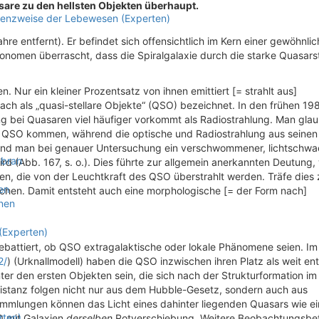
are zu den hellsten Objekten überhaupt.
stenzweise der Lebewesen (Experten)
re entfernt). Er befindet sich offensichtlich im Kern einer gewöhnli
stronomen überrascht, dass die Spiralgalaxie durch die starke Quasars
Nur ein kleiner Prozentsatz von ihnen emittiert [= strahlt aus]
ch als „quasi-stellare Objekte“ (QSO) bezeichnet. In den frühen 19
 bei Quasaren viel häufiger vorkommt als Radiostrahlung. Man glau
s QSO kommen, während die optische und Radiostrahlung aus seinen
nd man bei genauer Untersuchung ein verschwommener, lichtschwa
mbran
wird (Abb. 167, s. o.). Dies führte zur allgemein anerkannten Deutung
en, die von der Leuchtkraft des QSO überstrahlt werden. Träfe dies 
en
chen. Damit entsteht auch eine morphologische [= der Form nach]
nen
 (Experten)
ebattiert, ob QSO extragalaktische oder lokale Phänomene seien. Im
2/
) (Urknallmodell) haben die QSO inzwischen ihren Platz als weit ent
er den ersten Objekten sein, die sich nach der Strukturformation im
Distanz folgen nicht nur aus dem Hubble-Gesetz, sondern auch aus
ammlungen können das Licht eines dahinter liegenden Quasars wie ei
rten)
O mit Galaxien
derselben
Rotverschiebung. Weitere Beobachtungsbe