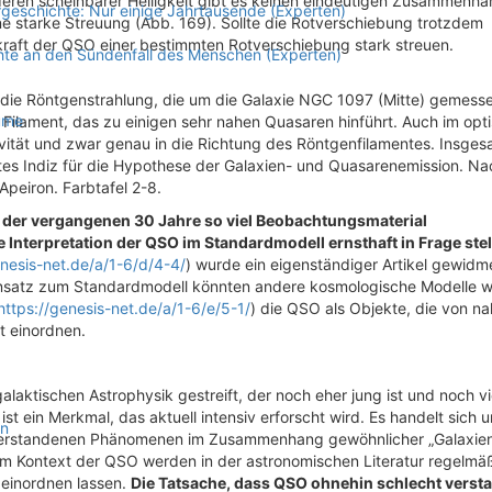
ren scheinbarer Helligkeit gibt es keinen eindeutigen Zusammenha
geschichte: Nur einige Jahrtausende (Experten)
 starke Streuung (Abb. 169). Sollte die Rotverschiebung trotzdem
kraft der QSO einer bestimmten Rotverschiebung stark streuen.
hte an den Sündenfall des Menschen (Experten)
t die Röntgenstrahlung, die um die Galaxie NGC 1097 (Mitte) gemess
äume
n Filament, das zu einigen sehr nahen Quasaren hinführt. Auch im opt
ivität und zwar genau in die Richtung des Röntgenfilamentes. Insgesa
es Indiz für die Hypothese der Galaxien- und Quasarenemission. Na
peiron. Farbtafel 2-8.
e der vergangenen 30 Jahre so viel Beobachtungsmaterial
nterpretation der QSO im Standardmodell ernsthaft in Frage stel
enesis-net.de/a/1-6/d/4-4/
) wurde ein eigenständiger Artikel gewidme
nsatz zum Standardmodell könnten andere kosmologische Modelle w
https://genesis-net.de/a/1-6/e/5-1/
) die QSO als Objekte, die von n
t einordnen.
alaktischen Astrophysik gestreift, der noch eher jung ist und noch vi
ist ein Merkmal, das aktuell intensiv erforscht wird. Es handelt sich 
en
nverstandenen Phänomenen im Zusammenhang gewöhnlicher „Galaxien
im Kontext der QSO werden in der astronomischen Literatur regelmä
d einordnen lassen.
Die Tatsache, dass QSO ohnehin schlecht verst