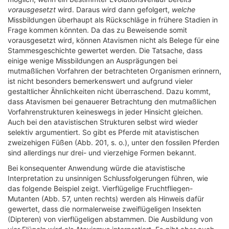
vorausgesetzt
wird. Daraus wird dann gefolgert,
welche
Missbildungen überhaupt als Rückschläge in frühere Stadien in
Frage kommen könnten. Da das zu Beweisende somit
vorausgesetzt wird, können Atavismen nicht als Belege für eine
Stammesgeschichte gewertet werden. Die Tatsache, dass
einige wenige Missbildungen an Ausprägungen bei
mutmaßlichen Vorfahren der betrachteten Organismen erinnern,
ist nicht besonders bemerkenswert und aufgrund vieler
gestaltlicher Ähnlichkeiten nicht überraschend. Dazu kommt,
dass Atavismen bei genauerer Betrachtung den mutmaßlichen
Vorfahrenstrukturen keineswegs in jeder Hinsicht gleichen.
Auch bei den atavistischen Strukturen selbst wird wieder
selektiv argumentiert. So gibt es Pferde mit atavistischen
zweizehigen Füßen (Abb. 201, s. o.), unter den fossilen Pferden
sind allerdings nur drei- und vierzehige Formen bekannt.
Bei konsequenter Anwendung würde die atavistische
Interpretation zu unsinnigen Schlussfolgerungen führen, wie
das folgende Beispiel zeigt. Vierflügelige Fruchtfliegen-
Mutanten (Abb. 57, unten rechts) werden als Hinweis dafür
gewertet, dass die normalerweise zweiflügeligen Insekten
(Dipteren) von vierflügeligen abstammen. Die Ausbildung von