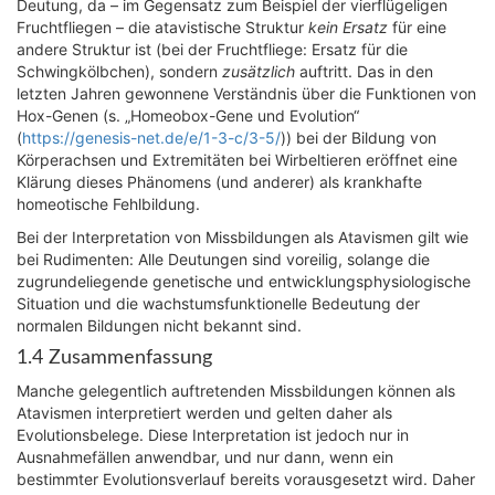
Deutung, da – im Gegensatz zum Beispiel der vierflügeligen
Fruchtfliegen – die atavistische Struktur
kein Ersatz
für eine
andere Struktur ist (bei der Fruchtfliege: Ersatz für die
Schwingkölbchen), sondern
zusätzlich
auftritt. Das in den
letzten Jahren gewonnene Verständnis über die Funktionen von
Hox-Genen (s. „Homeobox-Gene und Evolution“
(
https://genesis-net.de/e/1-3-c/3-5/
)) bei der Bildung von
Körperachsen und Extremitäten bei Wirbeltieren eröffnet eine
Klärung dieses Phänomens (und anderer) als krankhafte
homeotische Fehlbildung.
Bei der Interpretation von Missbildungen als Atavismen gilt wie
bei Rudimenten: Alle Deutungen sind voreilig, solange die
zugrundeliegende genetische und entwicklungsphysiologische
Situation und die wachstumsfunktionelle Bedeutung der
normalen Bildungen nicht bekannt sind.
1.4 Zusammenfassung
Manche gelegentlich auftretenden Missbildungen können als
Atavismen interpretiert werden und gelten daher als
Evolutionsbelege. Diese Interpretation ist jedoch nur in
Ausnahmefällen anwendbar, und nur dann, wenn ein
bestimmter Evolutionsverlauf bereits vorausgesetzt wird. Daher