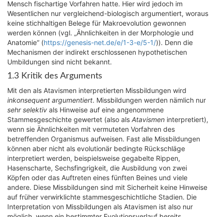
Mensch fischartige Vorfahren hatte. Hier wird jedoch im
Wesentlichen nur vergleichend-biologisch argumentiert, woraus
keine stichhaltigen Belege für Makroevolution gewonnen
werden können (vgl. „Ähnlichkeiten in der Morphologie und
Anatomie“ (
https://genesis-net.de/e/1-3-e/5-1/
)). Denn die
Mechanismen der indirekt erschlossenen hypothetischen
Umbildungen sind nicht bekannt.
1.3 Kritik des Arguments
Mit den als Atavismen interpretierten Missbildungen wird
inkonsequent argumentiert
. Missbildungen werden nämlich nur
sehr selektiv
als Hinweise auf eine angenommene
Stammesgeschichte gewertet (also als
Atavismen
interpretiert),
wenn sie Ähnlichkeiten mit vermuteten Vorfahren des
betreffenden Organismus aufweisen. Fast alle Missbildungen
können aber nicht als evolutionär bedingte Rückschläge
interpretiert werden, beispielsweise gegabelte Rippen,
Hasenscharte, Sechsfingrigkeit, die Ausbildung von zwei
Köpfen oder das Auftreten eines fünften Beines und viele
andere. Diese Missbildungen sind mit Sicherheit keine Hinweise
auf früher verwirklichte stammesgeschichtliche Stadien. Die
Interpretation von Missbildungen als Atavismen ist also nur
möglich, wenn ein bestimmter Evolutionsverlauf bereits