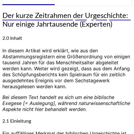
Genesis-Net
Der
Der kurze Zeitrahmen der Urgeschichte:
Wissenschaft aus Schöpfungsperspektive
kurze
Nur einige Jahrtausende (Experten)
Zeitrahmen
der
Urgeschichte:
2.0 Inhalt
Nur
einige
In diesem Artikel wird erklärt, wie aus den
Jahrtausende
Abstammungsregistern eine Größenordnung von einigen
(Experten)
tausend Jahren für das Menschheitsalter abgeleitet
werden kann. Weiter wird gezeigt, dass aus dem Anfang
des Schöpfungsberichts kein Spielraum für ein zeitlich
ausgedehntes Ereignis vor dem Sechstagewerk
herausgelesen werden kann.
Bei diesem Text handelt es sich um eine biblische
Exegese [= Auslegung], während naturwissenschaftliche
Aspekte nicht hier behandelt werden.
2.1 Einleitung
Ein auffälliges Merkmal der biblischen Urgeschichte ist