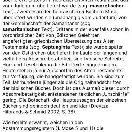
vom Judentum überliefert wurde (sog.
masoretischer
Text). Zweitens in den hebräischen 5 Büchern Mose;
überliefert wurden sie (unabhängig vom Judentum) von
der Gemeinschaft der Samaritaner (sog.
samaritanischer
Text). Drittens in der ebenfalls schon in
vorchristlicher Zeit von jüdischen Gelehrten
angefertigten griechischen Übersetzung des Alten
Testaments (sog.
Septuaginta
-Text); sie wurde später
von den Ostkirchen überliefert. Im Laufe der langen und
vielfältigen Abschreibetätigkeit sind typische Schreib-,
Hör- und Lesefehler in die Bibeltexte eingedrungen.
Heute stehen ja nur Abschriften des Alten Testaments
zur Verfügung, die handgefertigt wurden. Sie sind zum
Teil Jahrhunderte jünger als die Originalhandschriften
der biblischen Bücher. Doch ist das Ausmaß dieser durch
Abschreibetätigkeit entstandenen textlichen „Unschärfe“
gering. Die Botschaft, die Hauptaussagen der einzelnen
Bücher sind dennoch deutlich und klar (Dreytza,
Hilbrands & Schmid 2002, S. 38).
Wie bereits erwähnt, weichen in den
Abstammungsregistern (1. Mose 5 und 11) die