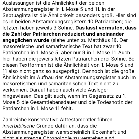
Auslassungen ist die Ähnlichkeit der beiden
Abstammungsregister in 1. Mose 5 und 11. In der
Septuaginta ist die Ähnlichkeit besonders groß. Hier sind
es in beiden Abstammungsregistern 10 Patriarchen; die
letzten haben jeweils 3 Söhne.
Das lässt vermuten, dass
die Zahl der Patriarchen reduziert und aneinander
angeglichen wurde
(siehe unten zu Matthäus 1!). Der
masoretische und samaritanische Text hat zwar 10
Patriarchen in 1. Mose 5, aber nur 9 in 1. Mose 11. Auch
hier haben die jeweils letzten Patriarchen drei Söhne. Bei
diesen Textformen ist die Ähnlichkeit von 1. Mose 5 und
11 also nicht ganz so ausgeprägt. Dennoch ist die große
Ähnlichkeit im Aufbau der Abstammungsregister auch im
masoretischen und samaritanischen Text nicht zu
verkennen. Darauf haben auch viele Ausleger
hingewiesen. Das gilt auch, wenn im Gegensatz zu 1.
Mose 5 die Gesamtlebensdauer und die Todesnotiz der
Patriarchen in 1. Mose 11 fehlt.
Zahlreiche konservative Alttestamentler führen
innerbiblische
Gründe dafür an, dass die
Abstammungsregister wahrscheinlich lückenhaft und
nicht als
strenge
Chronologie zu verstehen sind