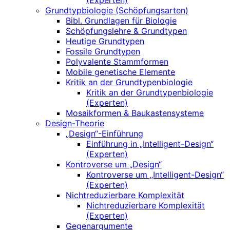
(Experten)
Grundtypbiologie (Schöpfungsarten)
Bibl. Grundlagen für Biologie
Schöpfungslehre & Grundtypen
Heutige Grundtypen
Fossile Grundtypen
Polyvalente Stammformen
Mobile genetische Elemente
Kritik an der Grundtypenbiologie
Kritik an der Grundtypenbiologie
(Experten)
Mosaikformen & Baukastensysteme
Design-Theorie
„Design“-Einführung
Einführung in „Intelligent-Design“
(Experten)
Kontroverse um „Design“
Kontroverse um „Intelligent-Design“
(Experten)
Nichtreduzierbare Komplexität
Nichtreduzierbare Komplexität
(Experten)
Gegenargumente