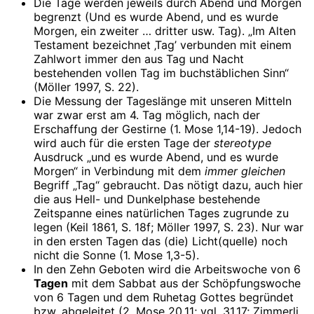
Die Tage werden jeweils durch Abend und Morgen
begrenzt (Und es wurde Abend, und es wurde
Morgen, ein zweiter … dritter usw. Tag). „Im Alten
Testament bezeichnet ‚Tag’ verbunden mit einem
Zahlwort immer den aus Tag und Nacht
bestehenden vollen Tag im buchstäblichen Sinn“
(Möller 1997, S. 22).
Die Messung der Tageslänge mit unseren Mitteln
war zwar erst am 4. Tag möglich, nach der
Erschaffung der Gestirne (1. Mose 1,14-19). Jedoch
wird auch für die ersten Tage der
stereotype
Ausdruck „und es wurde Abend, und es wurde
Morgen“ in Verbindung mit dem
immer gleichen
Begriff „Tag“ gebraucht. Das nötigt dazu, auch hier
die aus Hell- und Dunkelphase bestehende
Zeitspanne eines natürlichen Tages zugrunde zu
legen (Keil 1861, S. 18f; Möller 1997, S. 23). Nur war
in den ersten Tagen das (die) Licht(quelle) noch
nicht die Sonne (1. Mose 1,3-5).
In den Zehn Geboten wird die Arbeitswoche von 6
Tagen
mit dem Sabbat aus der Schöpfungswoche
von 6 Tagen und dem Ruhetag Gottes begründet
bzw. abgeleitet (2. Mose 20,11; vgl. 31,17; Zimmerli