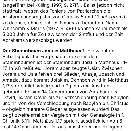
(angeführt bei Külling 1997, S. 27ff.). Es ist jedoch nicht
statthaft, wegen des Fehlens von Patriarchen die
Abstammungsregister von Genesis 5 und 11
unbegrenzt
zu dehnen, ohne sie ihres Sinnes zu berauben. Nach
Whitcomb & Morris (1977, S. 496) können kaum mehr als
5.000 Jahre für Zeit zwischen der Sintflut und der Zeit
Abrahams veranschlagt werden.
Der Stammbaum Jesu in Matthäus 1.
Ein wichtiger
Anhaltspunkt für Frage nach Lücken in den
Stammbäumen ist der Stammbaum Jesu in Matthäus 1,1-
17. In V.8 heißt es: „Joram aber zeugte Usia“. Zwischen
Joram und Usia fehlen drei Glieder, Ahasja, Joasch und
Amazja, dazu kommt Jojakim. Dennoch wird in Matthäus
1,17 so deutlich wie irgend möglich zum Ausdruck
gebracht: Es sind 14 Generationen von Abraham bis
David, 14 von David bis zur Verschleppung nach Babylon
und 14 von der Verschleppung nach Babylon bis Christus
– obgleich mehrere Glieder ausgelassen wurden! Das
zeigt zweifelsfrei der Vergleich mit der Genealogie in 1.
Chronik 3,11f. Matthäus 1,17 spricht ausdrücklich von 3
mal 14 Generationen. Daraus müsste der unbefangene