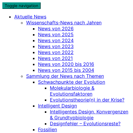
Skip
Toggle navigation
to
Aktuelle News
content
Wissenschafts-News nach Jahren
News von 2026
News von 2025
News von 2024
News von 2023
News von 2022
News von 2021
News von 2020 bis 2016
News von 2015 bis 2004
Sammlung der News nach Themen
Schwachpunkte der Evolution
Molekularbiologie &
Evolutionsfaktoren
Evolutionstheorie(n) in der Krise?
Intelligent Design
Intelligentes Design, Konvergenzen
& Grundtypbiologie
Designfehler – Evolutionsreste?
Fossilien