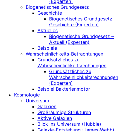
(Experten)
Biogenetisches Grundgesetz
Geschichte
Biogenetisches Grundgesetz –
Geschichte (Experten)
Aktuelles
Biogenetische Grundgesetz –
Aktuell (Experten)
Beispiele
Wahrscheinlichkeits-Betrachtungen
Grundsätzliches zu
Wahrscheinlichkeitsrechnungen
Grundsätzliches zu
Wahrscheinlichkeitsrechnungen
(Experten)
Beispiel Bakterienmotor
Kosmologie
Universum
Galaxien
Großräumige Strukturen
Aktive Galaxien
Blick ins Universum (Hubble)
Galaxie-Entstehung (James-Webb)