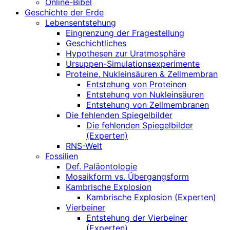
Online-Bibel
Geschichte der Erde
Lebensentstehung
Eingrenzung der Fragestellung
Geschichtliches
Hypothesen zur Uratmosphäre
Ursuppen-Simulationsexperimente
Proteine, Nukleinsäuren & Zellmembran
Entstehung von Proteinen
Entstehung von Nukleinsäuren
Entstehung von Zellmembranen
Die fehlenden Spiegelbilder
Die fehlenden Spiegelbilder
(Experten)
RNS-Welt
Fossilien
Def. Paläontologie
Mosaikform vs. Übergangsform
Kambrische Explosion
Kambrische Explosion (Experten)
Vierbeiner
Entstehung der Vierbeiner
(Experten)