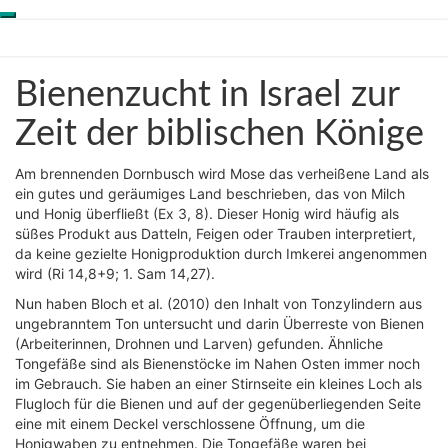
Toggle
Skip
Genesis-Net
navigation
to
content
Bienenzucht
Bienenzucht in Israel zur
Wissenschaft aus
in
Schöpfungsperspektive
Israel
Zeit der biblischen Könige
zur
Zeit
Am brennenden Dornbusch wird Mose das verheißene Land als
der
ein gutes und geräumiges Land beschrieben, das von Milch
biblischen
und Honig überfließt (Ex 3, 8). Dieser Honig wird häufig als
Könige
süßes Produkt aus Datteln, Feigen oder Trauben interpretiert,
da keine gezielte Honigproduktion durch Imkerei angenommen
wird (Ri 14,8+9; 1. Sam 14,27).
Nun haben Bloch et al. (2010) den Inhalt von Tonzylindern aus
ungebranntem Ton untersucht und darin Überreste von Bienen
(Arbeiterinnen, Drohnen und Larven) gefunden. Ähnliche
Tongefäße sind als Bienenstöcke im Nahen Osten immer noch
im Gebrauch. Sie haben an einer Stirnseite ein kleines Loch als
Flugloch für die Bienen und auf der gegenüberliegenden Seite
eine mit einem Deckel verschlossene Öffnung, um die
Honigwaben zu entnehmen. Die Tongefäße waren bei