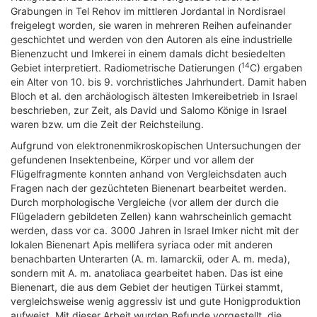
Grabungen in Tel Rehov im mittleren Jordantal in Nordisrael
freigelegt worden, sie waren in mehreren Reihen aufeinander
geschichtet und werden von den Autoren als eine industrielle
Bienenzucht und Imkerei in einem damals dicht besiedelten
14
Gebiet interpretiert. Radiometrische Datierungen (
C) ergaben
ein Alter von 10. bis 9. vorchristliches Jahrhundert. Damit haben
Bloch et al. den archäologisch ältesten Imkereibetrieb in Israel
beschrieben, zur Zeit, als David und Salomo Könige in Israel
waren bzw. um die Zeit der Reichsteilung.
Aufgrund von elektronenmikroskopischen Untersuchungen der
gefundenen Insektenbeine, Körper und vor allem der
Flügelfragmente konnten anhand von Vergleichsdaten auch
Fragen nach der gezüchteten Bienenart bearbeitet werden.
Durch morphologische Vergleiche (vor allem der durch die
Flügeladern gebildeten Zellen) kann wahrscheinlich gemacht
werden, dass vor ca. 3000 Jahren in Israel Imker nicht mit der
lokalen Bienenart Apis mellifera syriaca oder mit anderen
benachbarten Unterarten (A. m. lamarckii, oder A. m. meda),
sondern mit A. m. anatoliaca gearbeitet haben. Das ist eine
Bienenart, die aus dem Gebiet der heutigen Türkei stammt,
vergleichsweise wenig aggressiv ist und gute Honigproduktion
aufweist. Mit dieser Arbeit wurden Befunde vorgestellt, die