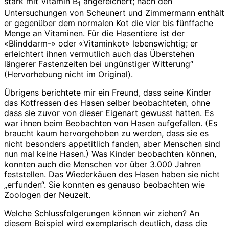
stark mit Vitamin B
angereichert; nach den
1
Untersuchungen von Scheunert und Zimmermann enthält
er gegenüber dem normalen Kot die vier bis fünffache
Menge an Vitaminen. Für die Hasentiere ist der
«Blinddarm-» oder «Vitaminkot» lebenswichtig; er
erleichtert ihnen vermutlich auch das Überstehen
längerer Fastenzeiten bei ungünstiger Witterung“
(Hervorhebung nicht im Original).
Übrigens berichtete mir ein Freund, dass seine Kinder
das Kotfressen des Hasen selber beobachteten, ohne
dass sie zuvor von dieser Eigenart gewusst hatten. Es
war ihnen beim Beobachten von Hasen aufgefallen. (Es
braucht kaum hervorgehoben zu werden, dass sie es
nicht besonders appetitlich fanden, aber Menschen sind
nun mal keine Hasen.) Was Kinder beobachten können,
konnten auch die Menschen vor über 3.000 Jahren
feststellen. Das Wiederkäuen des Hasen haben sie nicht
„erfunden“. Sie konnten es genauso beobachten wie
Zoologen der Neuzeit.
Welche Schlussfolgerungen können wir ziehen? An
diesem Beispiel wird exemplarisch deutlich, dass die