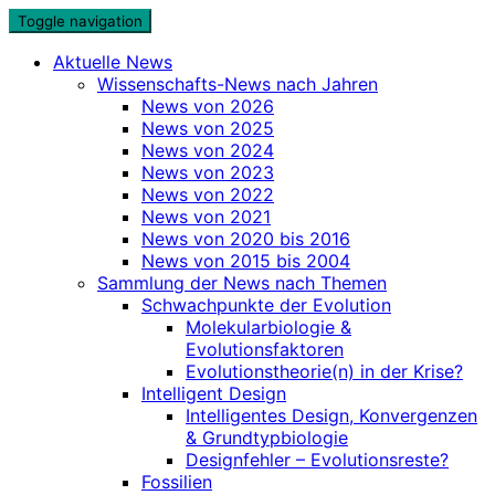
Skip
Toggle navigation
to
Aktuelle News
content
Wissenschafts-News nach Jahren
News von 2026
News von 2025
News von 2024
News von 2023
News von 2022
News von 2021
News von 2020 bis 2016
News von 2015 bis 2004
Sammlung der News nach Themen
Schwachpunkte der Evolution
Molekularbiologie &
Evolutionsfaktoren
Evolutionstheorie(n) in der Krise?
Intelligent Design
Intelligentes Design, Konvergenzen
& Grundtypbiologie
Designfehler – Evolutionsreste?
Fossilien