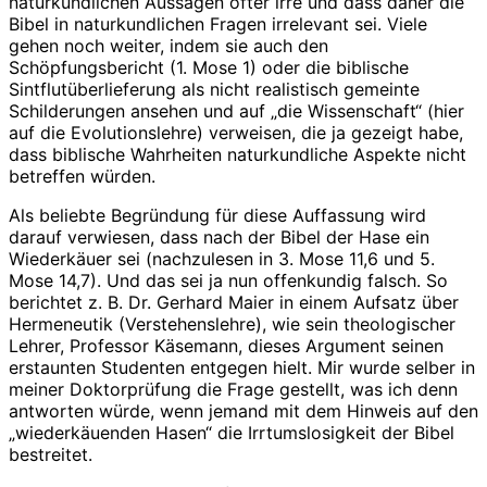
naturkundlichen Aussagen öfter irre und dass daher die
Bibel in naturkundlichen Fragen irrelevant sei. Viele
gehen noch weiter, indem sie auch den
Schöpfungsbericht (1. Mose 1) oder die biblische
Sintflutüberlieferung als nicht realistisch gemeinte
Schilderungen ansehen und auf „die Wissenschaft“ (hier
auf die Evolutionslehre) verweisen, die ja gezeigt habe,
dass biblische Wahrheiten naturkundliche Aspekte nicht
betreffen würden.
Als beliebte Begründung für diese Auffassung wird
darauf verwiesen, dass nach der Bibel der Hase ein
Wiederkäuer sei (nachzulesen in 3. Mose 11,6 und 5.
Mose 14,7). Und das sei ja nun offenkundig falsch. So
berichtet z. B. Dr. Gerhard Maier in einem Aufsatz über
Hermeneutik (Verstehenslehre), wie sein theologischer
Lehrer, Professor Käsemann, dieses Argument seinen
erstaunten Studenten entgegen hielt. Mir wurde selber in
meiner Doktorprüfung die Frage gestellt, was ich denn
antworten würde, wenn jemand mit dem Hinweis auf den
„wiederkäuenden Hasen“ die Irrtumslosigkeit der Bibel
bestreitet.