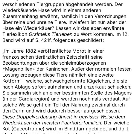
verschiedenen Tiergruppen abgehandelt werden. Der
wiederkäuende Hase wird in einem anderen
Zusammenhang erwähnt, nämlich in den Verordnungen
über reine und unreine Tiere. Inwiefern ist nun aber der
Hase ein Wiederkäuer? Lassen wir das eben erwähnte
Tierlexikon
Grzimeks Tierleben
zu Wort kommen. Im 12.
Band wird auf S. 421f. folgendes geschildert:
„Im Jahre 1882 veröffentlichte Morot in einer
französischen tierärztlichen Zeitschrift seine
Beobachtungen über die schleimüberzogenen
«Magenpillen» der Kaninchen. Außer der normalen festen
Losung erzeugen diese Tiere nämlich eine zweite
Kotform – weiche, schwachgeformte Kügelchen, die sie
nach Ablage sofort aufnehmen und unzerkaut schlucken.
Sie sammeln sich an einer bestimmten Stelle des Magens
(in der Cardiaregion) und werden nochmals verdaut. Auf
solche Weise geht ein Teil der Nahrung zweimal durch
den Darm und wird dadurch besser aufgeschlossen.
Diese Doppelverdauung ähnelt in gewisser Weise dem
Wiederkäuen der meisten Paarhuferfamilien.
Der weiche
Kot (Caecotrophe) wird im Blinddarm gebildet und dort