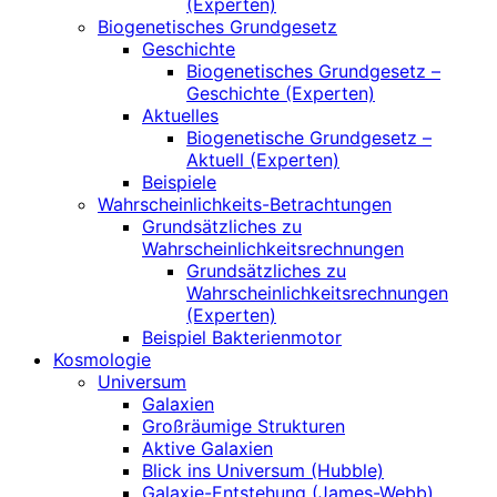
(Experten)
Biogenetisches Grundgesetz
Geschichte
Biogenetisches Grundgesetz –
Geschichte (Experten)
Aktuelles
Biogenetische Grundgesetz –
Aktuell (Experten)
Beispiele
Wahrscheinlichkeits-Betrachtungen
Grundsätzliches zu
Wahrscheinlichkeitsrechnungen
Grundsätzliches zu
Wahrscheinlichkeitsrechnungen
(Experten)
Beispiel Bakterienmotor
Kosmologie
Universum
Galaxien
Großräumige Strukturen
Aktive Galaxien
Blick ins Universum (Hubble)
Galaxie-Entstehung (James-Webb)