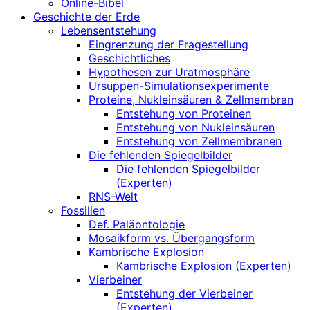
Online-Bibel
Geschichte der Erde
Lebensentstehung
Eingrenzung der Fragestellung
Geschichtliches
Hypothesen zur Uratmosphäre
Ursuppen-Simulationsexperimente
Proteine, Nukleinsäuren & Zellmembran
Entstehung von Proteinen
Entstehung von Nukleinsäuren
Entstehung von Zellmembranen
Die fehlenden Spiegelbilder
Die fehlenden Spiegelbilder
(Experten)
RNS-Welt
Fossilien
Def. Paläontologie
Mosaikform vs. Übergangsform
Kambrische Explosion
Kambrische Explosion (Experten)
Vierbeiner
Entstehung der Vierbeiner
(Experten)