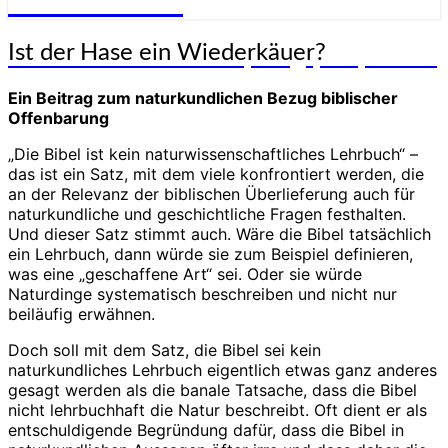
Genesis-Net
Ist
Ist der Hase ein Wiederkäuer?
Wissenschaft aus Schöpfungsperspektive
der
Hase
Ein Beitrag zum naturkundlichen Bezug biblischer
ein
Offenbarung
Wiederkäuer?
„Die Bibel ist kein naturwissenschaftliches Lehrbuch“ –
das ist ein Satz, mit dem viele konfrontiert werden, die
an der Relevanz der biblischen Überlieferung auch für
naturkundliche und geschichtliche Fragen festhalten.
Und dieser Satz stimmt auch. Wäre die Bibel tatsächlich
ein Lehrbuch, dann würde sie zum Beispiel definieren,
was eine „geschaffene Art“ sei. Oder sie würde
Naturdinge systematisch beschreiben und nicht nur
beiläufig erwähnen.
Doch soll mit dem Satz, die Bibel sei kein
naturkundliches Lehrbuch eigentlich etwas ganz anderes
gesagt werden als die banale Tatsache, dass die Bibel
nicht lehrbuchhaft die Natur beschreibt. Oft dient er als
entschuldigende Begründung dafür, dass die Bibel in