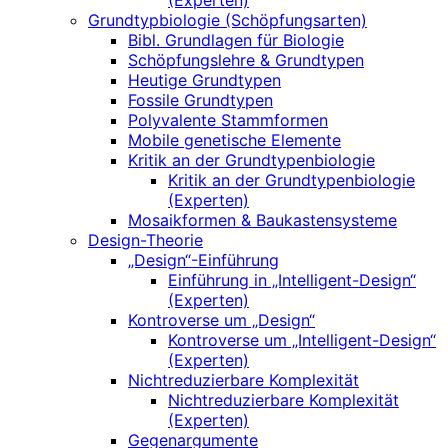
(Experten)
Grundtypbiologie (Schöpfungsarten)
Bibl. Grundlagen für Biologie
Schöpfungslehre & Grundtypen
Heutige Grundtypen
Fossile Grundtypen
Polyvalente Stammformen
Mobile genetische Elemente
Kritik an der Grundtypenbiologie
Kritik an der Grundtypenbiologie
(Experten)
Mosaikformen & Baukastensysteme
Design-Theorie
„Design“-Einführung
Einführung in „Intelligent-Design“
(Experten)
Kontroverse um „Design“
Kontroverse um „Intelligent-Design“
(Experten)
Nichtreduzierbare Komplexität
Nichtreduzierbare Komplexität
(Experten)
Gegenargumente