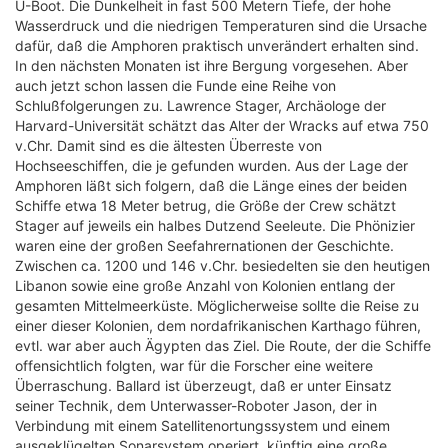
U-Boot. Die Dunkelheit in fast 500 Metern Tiefe, der hohe
Wasserdruck und die niedrigen Temperaturen sind die Ursache
dafür, daß die Amphoren praktisch unverändert erhalten sind.
In den nächsten Monaten ist ihre Bergung vorgesehen. Aber
auch jetzt schon lassen die Funde eine Reihe von
Schlußfolgerungen zu. Lawrence Stager, Archäologe der
Harvard-Universität schätzt das Alter der Wracks auf etwa 750
v.Chr. Damit sind es die ältesten Überreste von
Hochseeschiffen, die je gefunden wurden. Aus der Lage der
Amphoren läßt sich folgern, daß die Länge eines der beiden
Schiffe etwa 18 Meter betrug, die Größe der Crew schätzt
Stager auf jeweils ein halbes Dutzend Seeleute. Die Phönizier
waren eine der großen Seefahrernationen der Geschichte.
Zwischen ca. 1200 und 146 v.Chr. besiedelten sie den heutigen
Libanon sowie eine große Anzahl von Kolonien entlang der
gesamten Mittelmeerküste. Möglicherweise sollte die Reise zu
einer dieser Kolonien, dem nordafrikanischen Karthago führen,
evtl. war aber auch Ägypten das Ziel. Die Route, der die Schiffe
offensichtlich folgten, war für die Forscher eine weitere
Überraschung. Ballard ist überzeugt, daß er unter Einsatz
seiner Technik, dem Unterwasser-Roboter Jason, der in
Verbindung mit einem Satellitenortungssystem und einem
ausgeklügelten Sonarsystem operiert, künftig eine große