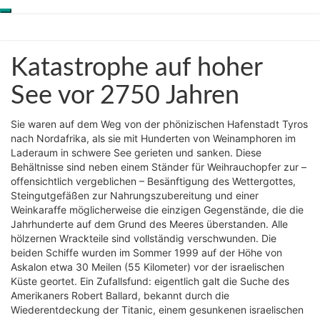
Toggle
Skip
Genesis-Net
navigation
to
content
Katastrophe
Katastrophe auf hoher
Wissenschaft aus
auf
Schöpfungsperspektive
hoher
See vor 2750 Jahren
See
vor
Sie waren auf dem Weg von der phönizischen Hafenstadt Tyros
2750
nach Nordafrika, als sie mit Hunderten von Weinamphoren im
Jahren
Laderaum in schwere See gerieten und sanken. Diese
Behältnisse sind neben einem Ständer für Weihrauchopfer zur –
offensichtlich vergeblichen – Besänftigung des Wettergottes,
Steingutgefäßen zur Nahrungszubereitung und einer
Weinkaraffe möglicherweise die einzigen Gegenstände, die die
Jahrhunderte auf dem Grund des Meeres überstanden. Alle
hölzernen Wrackteile sind vollständig verschwunden. Die
beiden Schiffe wurden im Sommer 1999 auf der Höhe von
Askalon etwa 30 Meilen (55 Kilometer) vor der israelischen
Küste geortet. Ein Zufallsfund: eigentlich galt die Suche des
Amerikaners Robert Ballard, bekannt durch die
Wiederentdeckung der Titanic, einem gesunkenen israelischen