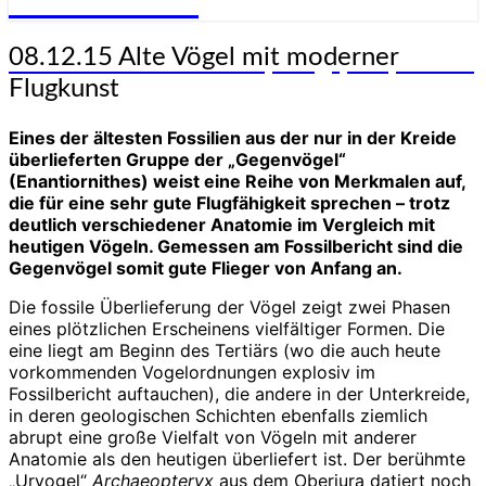
Genesis-Net
08.12.15
08.12.15 Alte Vögel mit moderner
Wissenschaft aus Schöpfungsperspektive
Alte
Flugkunst
Vögel
mit
Eines der ältesten Fossilien aus der nur in der Kreide
moderner
überlieferten Gruppe der „Gegenvögel“
Flugkunst
(Enantiornithes) weist eine Reihe von Merkmalen auf,
die für eine sehr gute Flugfähigkeit sprechen – trotz
deutlich verschiedener Anatomie im Vergleich mit
heutigen Vögeln. Gemessen am Fossilbericht sind die
Gegenvögel somit gute Flieger von Anfang an.
Die fossile Überlieferung der Vögel zeigt zwei Phasen
eines plötzlichen Erscheinens vielfältiger Formen. Die
eine liegt am Beginn des Tertiärs (wo die auch heute
vorkommenden Vogelordnungen explosiv im
Fossilbericht auftauchen), die andere in der Unterkreide,
in deren geologischen Schichten ebenfalls ziemlich
abrupt eine große Vielfalt von Vögeln mit anderer
Anatomie als den heutigen überliefert ist. Der berühmte
„Urvogel“
Archaeopteryx
aus dem Oberjura datiert noch