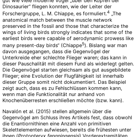
gut wie viele moderne Vögel „über den Köpfen der
Dinosaurier“ fliegen konnten, wie der Leiter der
4
Forschergruppe, L. M. Chiappe, es formuliert.
„The
anatomical match between the muscle network
preserved in the fossil and those that characterize the
wings of living birds strongly indicates that some of the
earliest birds were capable of aerodynamic prowess like
5
many present-day birds“ (Chiappe
). Bislang war man
davon ausgegangen, dass die Gegenvögel der
Unterkreide eher schlechte Flieger waren; das kann in
dieser Pauschalität mit diesem Fund als widerlegt gelten.
Die Gegenvögel starten gleichsam als gut ausgebildete
Flieger; eine Evolution der Flugfähigkeit ist innerhalb
dieser Gruppe somit nicht dokumentiert. Das Beispiel
zeigt auch, dass es zu Fehlschlüssen kommen kann,
wenn man die Funktionalität nur anhand von
Knochenüberresten erschließen möchte (bzw. kann).
Navalón et al. (2015) stellen allgemein über die
Gegenvögel am Schluss ihres Artikels fest, dass obwohl
die Enantiornithinen eine Anzahl von primitiven
Skelettelementen aufwiesen, bereits die frühesten unter
ihnen (
Protopteryx fengningensis
) Vorderextremitäten