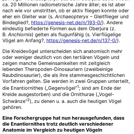
ca. 20 Millionen radiometrische Jahre älter; es ist aber
nach wie vor umstritten, ob er aktiv fliegen konnte oder
eher ein Gleiter war (s.
Archaeopteryx
– Gleitflieger und
Bindeglied?,
https://genesis-net.de/n/193-0/
). Andere
eindeutig befiederte Formen aus dem Oberjura (z.
B.
Anchiornis
) gelten als flugunfähig (s. Vierflügelige
Vögel am Anfang?,
https://genesis-net.de/n/137-0/
).
Die Kreidevögel unterscheiden sich anatomisch mehr
oder weniger deutlich von den tertiären Vögeln und
zeigen manche Gemeinsamkeiten mit zeitgleich
lebenden Theropoden-Dinosauriern (zweibeinige
Raubdinosaurier), die als ihre stammesgeschichtlichen
Vorfahren gelten. Sie werden in zwei Gruppen unterteilt,
1
die Enantiornithes („Gegenvögel“
; sind am Ende der
Kreide ausgestorben) und die Ornithurae („Vogel-
2
Schwänze“
), zu denen u. a. auch die heutigen Vögel
gehören.
Eine Forschergruppe hat nun herausgefunden, dass
die Enantiornithes trotz deutlich verschiedener
Anatomie im Vergleich zu heutigen Vögeln