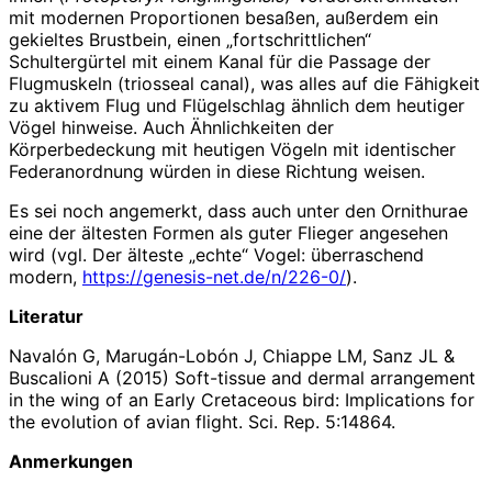
mit modernen Proportionen besaßen, außerdem ein
gekieltes Brustbein, einen „fortschrittlichen“
Schultergürtel mit einem Kanal für die Passage der
Flugmuskeln (triosseal canal), was alles auf die Fähigkeit
zu aktivem Flug und Flügelschlag ähnlich dem heutiger
Vögel hinweise. Auch Ähnlichkeiten der
Körperbedeckung mit heutigen Vögeln mit identischer
Federanordnung würden in diese Richtung weisen.
Es sei noch angemerkt, dass auch unter den Ornithurae
eine der ältesten Formen als guter Flieger angesehen
wird (vgl. Der älteste „echte“ Vogel: überraschend
modern,
https://genesis-net.de/n/226-0/
).
Literatur
Navalón G, Marugán-Lobón J, Chiappe LM, Sanz JL &
Buscalioni A (2015) Soft-tissue and dermal arrangement
in the wing of an Early Cretaceous bird: Implications for
the evolution of avian flight. Sci. Rep. 5:14864.
Anmerkungen