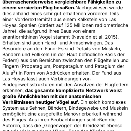
überraschenderweise vergleichbare Fähigkeiten zu
einem versierten Flug besaßen.
Nachgewiesen wurde
dies anhand eines sehr gut erhaltenen vorderen Teils
einer Vorderextremität aus einem Kalkstein von Las
Hoyas, Spanien (datiert auf 125 Millionen radiometrische
Jahre), die aufgrund ihres Baus von einem
enantiornithinen Vogel stammt (Navalón et al. 2015).
Erhalten sind auch Hand- und Armschwingen. Das
Besondere an dem Fund: Es sind Details von Muskeln,
Bändern und Follikeln (in der Haut befindliche Basis der
Federn) aus den Bereichen zwischen den Flügelteilen und
Fingern (Propatagium, Postpatagium und Patagium der
3
Alula
) in Form von Abdrücken erhalten. Der Fund aus
Las Hoyas lässt auch Verbindungen von
Bindegewebsstrukturen mit den Ansätzen der Flugfedern
erkennen;
das gesamte komplizierte Netzwerk weist
große Ähnlichkeiten mit den anatomischen
Verhältnissen heutiger Vögel auf
. Ein solch komplexes
System aus Sehnen, Bändern, Bindegewebe und Muskeln
ermöglicht eine ausgefeilte Manövrierbarkeit während
des Fluges. Aus ihren Beobachtungen schließen die
Autoren, dass die „Gegenvögel“ der Kreidezeit ebenso