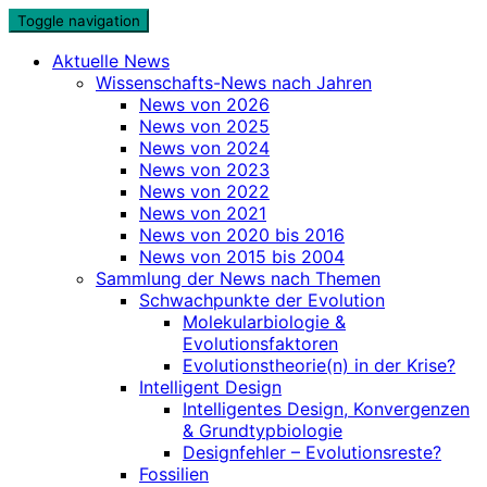
Skip
Toggle navigation
to
Aktuelle News
content
Wissenschafts-News nach Jahren
News von 2026
News von 2025
News von 2024
News von 2023
News von 2022
News von 2021
News von 2020 bis 2016
News von 2015 bis 2004
Sammlung der News nach Themen
Schwachpunkte der Evolution
Molekularbiologie &
Evolutionsfaktoren
Evolutionstheorie(n) in der Krise?
Intelligent Design
Intelligentes Design, Konvergenzen
& Grundtypbiologie
Designfehler – Evolutionsreste?
Fossilien