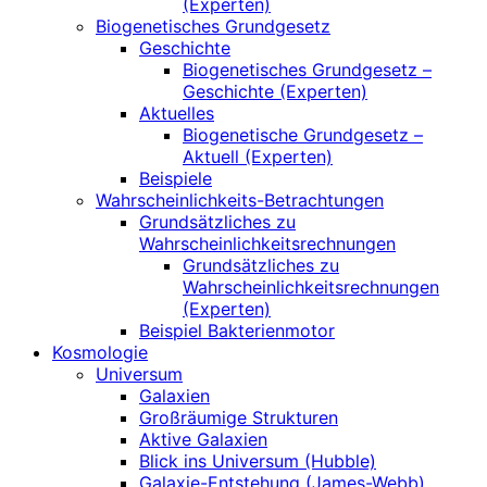
(Experten)
Biogenetisches Grundgesetz
Geschichte
Biogenetisches Grundgesetz –
Geschichte (Experten)
Aktuelles
Biogenetische Grundgesetz –
Aktuell (Experten)
Beispiele
Wahrscheinlichkeits-Betrachtungen
Grundsätzliches zu
Wahrscheinlichkeitsrechnungen
Grundsätzliches zu
Wahrscheinlichkeitsrechnungen
(Experten)
Beispiel Bakterienmotor
Kosmologie
Universum
Galaxien
Großräumige Strukturen
Aktive Galaxien
Blick ins Universum (Hubble)
Galaxie-Entstehung (James-Webb)