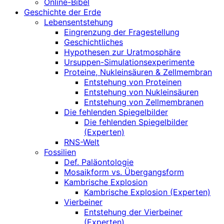
Online-Bibel
Geschichte der Erde
Lebensentstehung
Eingrenzung der Fragestellung
Geschichtliches
Hypothesen zur Uratmosphäre
Ursuppen-Simulationsexperimente
Proteine, Nukleinsäuren & Zellmembran
Entstehung von Proteinen
Entstehung von Nukleinsäuren
Entstehung von Zellmembranen
Die fehlenden Spiegelbilder
Die fehlenden Spiegelbilder
(Experten)
RNS-Welt
Fossilien
Def. Paläontologie
Mosaikform vs. Übergangsform
Kambrische Explosion
Kambrische Explosion (Experten)
Vierbeiner
Entstehung der Vierbeiner
(Experten)