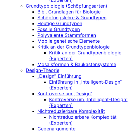
(Experten)
Grundtypbiologie (Schöpfungsarten)
Bibl. Grundlagen für Biologie
Schöpfungslehre & Grundtypen
Heutige Grundtypen
Fossile Grundtypen
Polyvalente Stammformen
Mobile genetische Elemente
Kritik an der Grundtypenbiologie
Kritik an der Grundtypenbiologie
(Experten)
Mosaikformen & Baukastensysteme
Design-Theorie
„Design“-Einführung
Einführung in „Intelligent-Design“
(Experten)
Kontroverse um „Design“
Kontroverse um „Intelligent-Design“
(Experten)
Nichtreduzierbare Komplexität
Nichtreduzierbare Komplexität
(Experten)
Gegenargumente