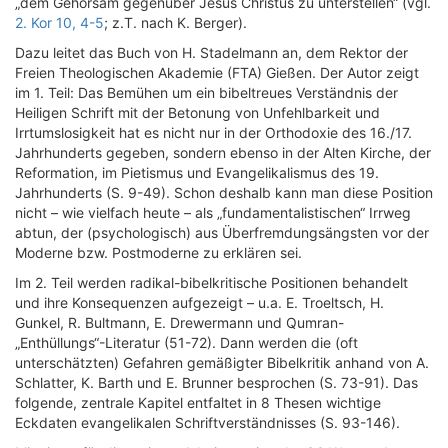
„dem Gehorsam gegenüber Jesus Christus zu unterstellen“ (vgl.
2. Kor 10, 4-5
; z.T. nach K. Berger).
Dazu leitet das Buch von H. Stadelmann an, dem Rektor der
Freien Theologischen Akademie (FTA) Gießen. Der Autor zeigt
im 1. Teil: Das Bemühen um ein bibeltreues Verständnis der
Heiligen Schrift mit der Betonung von Unfehlbarkeit und
Irrtumslosigkeit hat es nicht nur in der Orthodoxie des 16./17.
Jahrhunderts gegeben, sondern ebenso in der Alten Kirche, der
Reformation, im Pietismus und Evangelikalismus des 19.
Jahrhunderts (S. 9-49). Schon deshalb kann man diese Position
nicht – wie vielfach heute – als „fundamentalistischen“ Irrweg
abtun, der (psychologisch) aus Überfremdungsängsten vor der
Moderne bzw. Postmoderne zu erklären sei.
Im 2. Teil werden radikal-bibelkritische Positionen behandelt
und ihre Konsequenzen aufgezeigt – u.a. E. Troeltsch, H.
Gunkel, R. Bultmann, E. Drewermann und Qumran-
„Enthüllungs“-Literatur (51-72). Dann werden die (oft
unterschätzten) Gefahren gemäßigter Bibelkritik anhand von A.
Schlatter, K. Barth und E. Brunner besprochen (S. 73-91). Das
folgende, zentrale Kapitel entfaltet in 8 Thesen wichtige
Eckdaten evangelikalen Schriftverständnisses (S. 93-146).