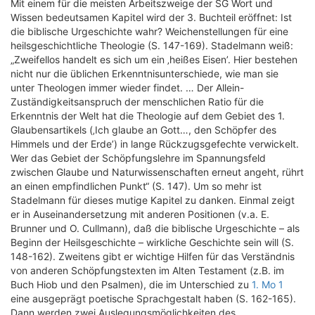
Mit einem für die meisten Arbeitszweige der SG Wort und
Wissen bedeutsamen Kapitel wird der 3. Buchteil eröffnet: Ist
die biblische Urgeschichte wahr? Weichenstellungen für eine
heilsgeschichtliche Theologie (S. 147-169). Stadelmann weiß:
„Zweifellos handelt es sich um ein ‚heißes Eisen’. Hier bestehen
nicht nur die üblichen Erkenntnisunterschiede, wie man sie
unter Theologen immer wieder findet. … Der Allein-
Zuständigkeitsanspruch der menschlichen Ratio für die
Erkenntnis der Welt hat die Theologie auf dem Gebiet des 1.
Glaubensartikels (‚Ich glaube an Gott…, den Schöpfer des
Himmels und der Erde’) in lange Rückzugsgefechte verwickelt.
Wer das Gebiet der Schöpfungslehre im Spannungsfeld
zwischen Glaube und Naturwissenschaften erneut angeht, rührt
an einen empfindlichen Punkt“ (S. 147). Um so mehr ist
Stadelmann für dieses mutige Kapitel zu danken. Einmal zeigt
er in Auseinandersetzung mit anderen Positionen (v.a. E.
Brunner und O. Cullmann), daß die biblische Urgeschichte – als
Beginn der Heilsgeschichte – wirkliche Geschichte sein will (S.
148-162). Zweitens gibt er wichtige Hilfen für das Verständnis
von anderen Schöpfungstexten im Alten Testament (z.B. im
Buch Hiob und den Psalmen), die im Unterschied zu
1. Mo 1
eine ausgeprägt poetische Sprachgestalt haben (S. 162-165).
Dann werden zwei Auslegungsmöglichkeiten des