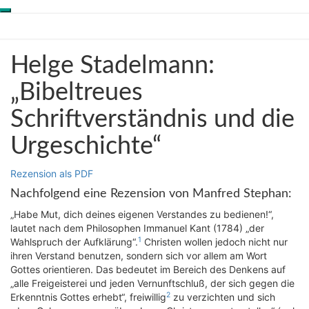
Toggle
Skip
Genesis-Net
navigation
to
content
Helge
Helge Stadelmann:
Wissenschaft aus
Stadelmann:
Schöpfungsperspektive
„Bibeltreues
„Bibeltreues
Schriftverständnis
Schriftverständnis und die
und
die
Urgeschichte“
Urgeschichte“
Rezension als PDF
Nachfolgend eine Rezension von Manfred Stephan:
„Habe Mut, dich deines eigenen Verstandes zu bedienen!“,
lautet nach dem Philosophen Immanuel Kant (1784) „der
1
Wahlspruch der Aufklärung“.
Christen wollen jedoch nicht nur
ihren Verstand benutzen, sondern sich vor allem am Wort
Gottes orientieren. Das bedeutet im Bereich des Denkens auf
„alle Freigeisterei und jeden Vernunftschluß, der sich gegen die
2
Erkenntnis Gottes erhebt“, freiwillig
zu verzichten und sich