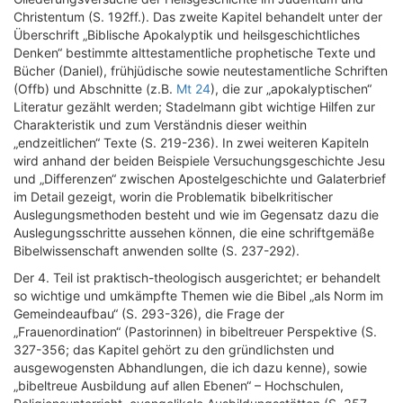
Christentum (S. 192ff.). Das zweite Kapitel behandelt unter der
Überschrift „Biblische Apokalyptik und heilsgeschichtliches
Denken“ bestimmte alttestamentliche prophetische Texte und
Bücher (Daniel), frühjüdische sowie neutestamentliche Schriften
(Offb) und Abschnitte (z.B.
Mt 24
), die zur „apokalyptischen“
Literatur gezählt werden; Stadelmann gibt wichtige Hilfen zur
Charakteristik und zum Verständnis dieser weithin
„endzeitlichen“ Texte (S. 219-236). In zwei weiteren Kapiteln
wird anhand der beiden Beispiele Versuchungsgeschichte Jesu
und „Differenzen“ zwischen Apostelgeschichte und Galaterbrief
im Detail gezeigt, worin die Problematik bibelkritischer
Auslegungsmethoden besteht und wie im Gegensatz dazu die
Auslegungsschritte aussehen können, die eine schriftgemäße
Bibelwissenschaft anwenden sollte (S. 237-292).
Der 4. Teil ist praktisch-theologisch ausgerichtet; er behandelt
so wichtige und umkämpfte Themen wie die Bibel „als Norm im
Gemeindeaufbau“ (S. 293-326), die Frage der
„Frauenordination“ (Pastorinnen) in bibeltreuer Perspektive (S.
327-356; das Kapitel gehört zu den gründlichsten und
ausgewogensten Abhandlungen, die ich dazu kenne), sowie
„bibeltreue Ausbildung auf allen Ebenen“ – Hochschulen,