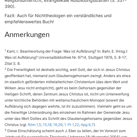
Religionsunterricht, evangelikale Ausbildungsstätten (S. 357-
390).
Fazit: Auch für Nichttheologen ein verständliches und
empfehlenswertes Buch!
Anmerkungen
1
Kant, I.: Beantwortung der Frage: Was ist Aufklärung? In: Bahr, E. (Hrsg.):
Was ist Aufklärung? Universalbibliothek Nr. 9714, Stuttgart 1976, S. 8-17;
Zitat S. 8.
2
Die Freiwilligkeit ist deshalb wichtig, weil Gott, der sich in Jesus Christus
geoffenbart hat, niemand zum Glaubensgehorsam zwingt. Anders als etwa
im staatlich geförderten mittelalterlichen Christentum (das dem Wort und
Wirken Jesu nicht entspricht), geht es beim Gehorsam gegenüber der
Heiligen Schrift, deren Zentrum Jesus Christus ist, nicht um Unterwerfung
unter kirchliche Behörden mit weltanschaulichem Monopol (soweit die
Aufklärung sich dagegen wehrte, ist ihr zuzustimmen). Vielmehr geht es um
die freiwillige Unterordnung des einzelnen im Rahmen der Gemeinde Jesu
unter das Wort Gottes als Schritt des Glaubensgehorsams gegenüber Jesus
Christus (vgl.
Röm 1,5
;
15,18
;
16,26
;
1. Pt 1,22
;
Apg 6,7
).
3
Diese Einschätzung scheint auch J. Eber zu teilen, der im Vorwort zum
Jahrbuch für evangelikale Theologie (Jahrgang 18; Wuppertal 2004) von