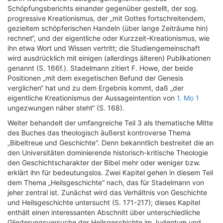
Schöpfungsberichts einander gegenüber gestellt, der sog.
progressive Kreationismus, der „mit Gottes fortschreitendem,
gezieltem schöpferischen Handeln (über lange Zeiträume hin)
rechnet“, und der eigentliche oder Kurzzeit-Kreationismus, wie
ihn etwa Wort und Wissen vertritt; die Studiengemeinschaft
wird ausdrücklich mit einigen (allerdings älteren) Publikationen
genannt (S. 166f.). Stadelmann zitiert F. Howe, der beide
Positionen „mit dem exegetischen Befund der Genesis
verglichen“ hat und zu dem Ergebnis kommt, daß „der
eigentliche Kreationismus der Aussageintention von
1. Mo 1
ungezwungen näher steht“ (S. 168).
Weiter behandelt der umfangreiche Teil 3 als thematische Mitte
des Buches das theologisch äußerst kontroverse Thema
„Bibeltreue und Geschichte“. Denn bekanntlich bestreitet die an
den Universitäten dominierende historisch-kritische Theologie
den Geschichtscharakter der Bibel mehr oder weniger bzw.
erklärt ihn für bedeutungslos. Zwei Kapitel gehen in diesem Teil
dem Thema „Heilsgeschichte“ nach, das für Stadelmann von
jeher zentral ist. Zunächst wird das Verhältnis von Geschichte
und Heilsgeschichte untersucht (S. 171-217); dieses Kapitel
enthält einen interessanten Abschnitt über unterschiedliche
Gliederungsversuche der Heilsgeschichte im Judentum und