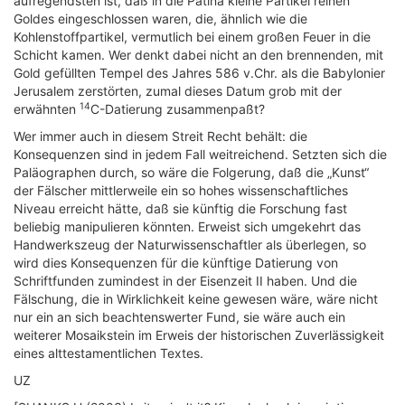
aufregendsten ist, daß in die Patina kleine Partikel reinen
Goldes eingeschlossen waren, die, ähnlich wie die
Kohlenstoffpartikel, vermutlich bei einem großen Feuer in die
Schicht kamen. Wer denkt dabei nicht an den brennenden, mit
Gold gefüllten Tempel des Jahres 586 v.Chr. als die Babylonier
Jerusalem zerstörten, zumal dieses Datum grob mit der
14
erwähnten
C-Datierung zusammenpaßt?
Wer immer auch in diesem Streit Recht behält: die
Konsequenzen sind in jedem Fall weitreichend. Setzten sich die
Paläographen durch, so wäre die Folgerung, daß die „Kunst“
der Fälscher mittlerweile ein so hohes wissenschaftliches
Niveau erreicht hätte, daß sie künftig die Forschung fast
beliebig manipulieren könnten. Erweist sich umgekehrt das
Handwerkszeug der Naturwissenschaftler als überlegen, so
wird dies Konsequenzen für die künftige Datierung von
Schriftfunden zumindest in der Eisenzeit II haben. Und die
Fälschung, die in Wirklichkeit keine gewesen wäre, wäre nicht
nur ein an sich beachtenswerter Fund, sie wäre auch ein
weiterer Mosaikstein im Erweis der historischen Zuverlässigkeit
eines alttestamentlichen Textes.
UZ