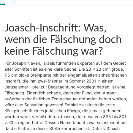
Toggle
Skip
Genesis-Net
navigation
to
content
Joasch-
Joasch-Inschrift: Was,
Wissenschaft aus
Inschrift:
Schöpfungsperspektive
Was,
wenn die Fälschung doch
wenn
keine Fälschung war?
die
Fälschung
doch
Für Joseph Naveh, Israels führenden Experten auf dem Gebiet
keine
2
alter Schriften ist es eine klare Sache: Die 28 x 23 cm
große,
Fälschung
7,5 cm dicke Steinplatte mit der eingemeißelten althebräischen
war?
Inschrift, die ihm zwei Männer im Sommer 2001 in einem
Jerusalemer Hotel zur Begutachtung vorgelegt hatten, ist eine
Fälschung. Eigentlich schade, denn der Fund, den Araber
außerhalb der östlichen Tempelmauer gefunden haben wollten,
wäre eine Sensation gewesen! Enthielte er doch die erste
Königsinschrift eines judäischen Königs, die jemals gefunden
worden wäre, verfaßt durch Joasch, der etwa von 835 bis 801
v. Chr. regiert hatte. Dessen Name taucht zwar selbst nicht auf,
da die Platte an dieser Stelle zerbrochen ist. Dafür läßt sich