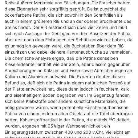
Reihe äußerer Merkmale von Fälschungen. Die Forscher haben
diese Eigenarten sehr sorgfältig geprüft. Da ist zunächst die
ockerfarbene Patina, die sich sowohl in den Schriftrillen als
auch in einem größeren Riß und an der oberen Bruchkante des
Steins findet. Der Riß erstreckt sich über vier Zeilen und muß
sich nach Aussage der Geologen vor dem Ansetzen der Patina,
aber erst nach dem Einbringen der Schrift entwickelt haben, da
es unmöglich gewesen wäre, die Buchstaben über dem Riß
einzuritzen und dabei kleinere Kantenausbrüche zu vermeiden.
Die chemische Analyse ergab, daß die Patina denselben
Kieselerdeanteil enthält wie der Stein, aber diesem gegenüber
Anreicherungen an Kalzium und Eisen sowie Abreicherungen an
Kalium und Aluminium aufweist. Die Experten deuten diesen
Befund so, daß sich die Patina in einem natürlichen Prozeß auf
der Platte entwickelt hat, diese dann jedoch in feuchtem, kalk-
und eisenhaltigem Boden begraben war. Im Gegenzug fanden
sich keine Klebstoffe oder andere künstliche Materialien, die
nötig gewesen wären, wenn potentielle Fälscher authentische
Patina von einem anderen alten Objekt auf die Tafel übertragen
14
hätten. Kohlenstoffpartikel in der Patina, die mittels
C datiert
wurden, ergaben mit 95%iger Wahrscheinlichkeit ein
Einlagerungsdatum zwischen 400 und 200 v.Chr. Vielleicht am