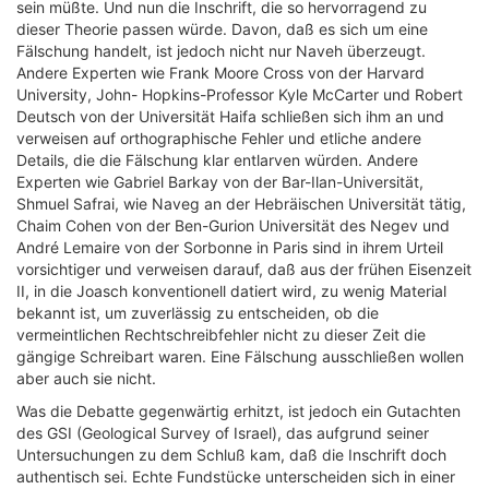
sein müßte. Und nun die Inschrift, die so hervorragend zu
dieser Theorie passen würde. Davon, daß es sich um eine
Fälschung handelt, ist jedoch nicht nur Naveh überzeugt.
Andere Experten wie Frank Moore Cross von der Harvard
University, John- Hopkins-Professor Kyle McCarter und Robert
Deutsch von der Universität Haifa schließen sich ihm an und
verweisen auf orthographische Fehler und etliche andere
Details, die die Fälschung klar entlarven würden. Andere
Experten wie Gabriel Barkay von der Bar-Ilan-Universität,
Shmuel Safrai, wie Naveg an der Hebräischen Universität tätig,
Chaim Cohen von der Ben-Gurion Universität des Negev und
André Lemaire von der Sorbonne in Paris sind in ihrem Urteil
vorsichtiger und verweisen darauf, daß aus der frühen Eisenzeit
II, in die Joasch konventionell datiert wird, zu wenig Material
bekannt ist, um zuverlässig zu entscheiden, ob die
vermeintlichen Rechtschreibfehler nicht zu dieser Zeit die
gängige Schreibart waren. Eine Fälschung ausschließen wollen
aber auch sie nicht.
Was die Debatte gegenwärtig erhitzt, ist jedoch ein Gutachten
des GSI (Geological Survey of Israel), das aufgrund seiner
Untersuchungen zu dem Schluß kam, daß die Inschrift doch
authentisch sei. Echte Fundstücke unterscheiden sich in einer