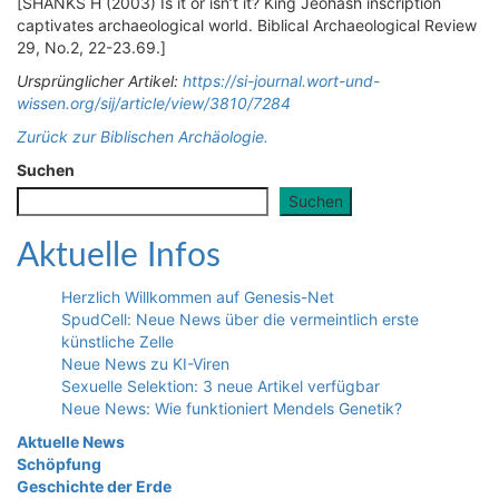
[SHANKS H (2003) Is it or isn’t it? King Jeohash inscription
captivates archaeological world. Biblical Archaeological Review
29, No.2, 22-23.69.]
Ursprünglicher Artikel:
https://si-journal.wort-und-
wissen.org/sij/article/view/3810/7284
Zurück zur Biblischen Archäologie.
Suchen
Suchen
Aktuelle Infos
Herzlich Willkommen auf Genesis-Net
SpudCell: Neue News über die vermeintlich erste
künstliche Zelle
Neue News zu KI-Viren
Sexuelle Selektion: 3 neue Artikel verfügbar
Neue News: Wie funktioniert Mendels Genetik?
Aktuelle News
Schöpfung
Geschichte der Erde