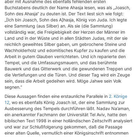
aber mit Ausnahme des ebenfalls fehlenden ersten
Buchstabens deutlich der Name Ahasja lesen, was als „Joasch,
Sohn des Ahasja“ zu deuten ist. Der Text liest sich wie folgt:
„[Ich bin Joasch, Sohn des A]hasja, König von Juda. Ich legte
eine Sammlung (aus Silber) an. Als sie (die Sammlung)
vollständig war, die Freigiebigkeit der Herzen der Männer im
Land und in der Wüste und in allen Städten Judas, mit der sie
reichlich geweihtes Silber gaben, um gebrochene Steine und
Wachholderholz und edomitisches Kupfer zu kaufen und die
Arbeit in gutem Glauben verrichteten. Und ich reparierte den
Tempel, und die Umfassungsmauern, und das berühmte
Bauwerk und das Gitterwerk und die gewundenen Treppen und
die Vertiefungen und die Türen. Und dieser Tag wird ein Zeuge
sein, dass die Arbeit gedeihen wird. Möge Jahwe sein Volk
segnen.“
Diese Aussagen finden eine erstaunliche Parallele in
2. Könige
12
, wo es ebenfalls König Joasch ist, der eine Sammlung zur
Ausbesserung des Tempels durchführen läßt. Nadav Na’aman,
ein anerkannter Fachmann der Universität Tel Aviv, hatte den
biblischen Text 1998 in einer holländischen Zeitschrift analysiert
und war zur Schlußfolgerung gekommen, daß die Passage
einer alten Quelle, vermutlich einer Königsinschrift entnommen