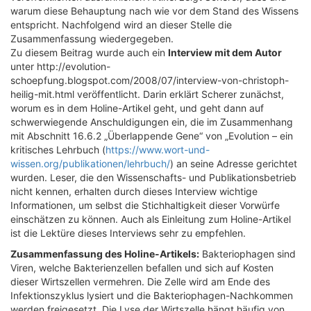
warum diese Behauptung nach wie vor dem Stand des Wissens
entspricht. Nachfolgend wird an dieser Stelle die
Zusammenfassung wiedergegeben.
Zu diesem Beitrag wurde auch ein
Interview mit dem Autor
unter http://evolution-
schoepfung.blogspot.com/2008/07/interview-von-christoph-
heilig-mit.html veröffentlicht. Darin erklärt Scherer zunächst,
worum es in dem Holine-Artikel geht, und geht dann auf
schwerwiegende Anschuldigungen ein, die im Zusammenhang
mit Abschnitt 16.6.2 „Überlappende Gene“ von „Evolution – ein
kritisches Lehrbuch (
https://www.wort-und-
wissen.org/publikationen/lehrbuch/
) an seine Adresse gerichtet
wurden. Leser, die den Wissenschafts- und Publikationsbetrieb
nicht kennen, erhalten durch dieses Interview wichtige
Informationen, um selbst die Stichhaltigkeit dieser Vorwürfe
einschätzen zu können. Auch als Einleitung zum Holine-Artikel
ist die Lektüre dieses Interviews sehr zu empfehlen.
Zusammenfassung des Holine-Artikels:
Bakteriophagen sind
Viren, welche Bakterienzellen befallen und sich auf Kosten
dieser Wirtszellen vermehren. Die Zelle wird am Ende des
Infektionszyklus lysiert und die Bakteriophagen-Nachkommen
werden freigesetzt. Die Lyse der Wirtszelle hängt häufig von