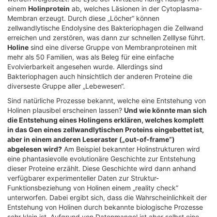
einem
Holinprotein
ab, welches Läsionen in der Cytoplasma-
Membran erzeugt. Durch diese „Löcher“ können
zellwandlytische Endolysine des Bakteriophagen die Zellwand
erreichen und zerstören, was dann zur schnellen Zelllyse führt.
Holine
sind eine diverse Gruppe von Membranproteinen mit
mehr als 50 Familien, was als Beleg für eine einfache
Evolvierbarkeit angesehen wurde. Allerdings sind
Bakteriophagen auch hinsichtlich der anderen Proteine die
diverseste Gruppe aller „Lebewesen“.
Sind natürliche Prozesse bekannt, welche eine Entstehung von
Holinen plausibel erscheinen lassen?
Und wie könnte man sich
die Entstehung eines Holingens erklären, welches komplett
in das Gen eines zellwandlytischen Proteins eingebettet ist,
aber in einem anderen Leseraster („out-of-frame“)
abgelesen wird?
Am Beispiel bekannter Holinstrukturen wird
eine phantasievolle evolutionäre Geschichte zur Entstehung
dieser Proteine erzählt. Diese Geschichte wird dann anhand
verfügbarer experimenteller Daten zur Struktur-
Funktionsbeziehung von Holinen einem „reality check“
unterworfen. Dabei ergibt sich, dass die Wahrscheinlichkeit der
Entstehung von Holinen durch bekannte biologische Prozesse
sehr klein ist. Aufgrund von Datenmangel ist aber selbst eine