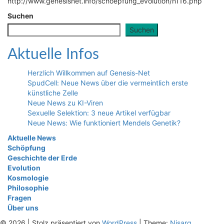
http://www.genesisnet.info/schoepfung_evolution/n116.php
Suchen
Suchen
Aktuelle Infos
Herzlich Willkommen auf Genesis-Net
SpudCell: Neue News über die vermeintlich erste
künstliche Zelle
Neue News zu KI-Viren
Sexuelle Selektion: 3 neue Artikel verfügbar
Neue News: Wie funktioniert Mendels Genetik?
Aktuelle News
Schöpfung
Geschichte der Erde
Evolution
Kosmologie
Philosophie
Fragen
Über uns
© 2026
|
Stolz präsentiert von
WordPress
|
Theme:
Nisarg