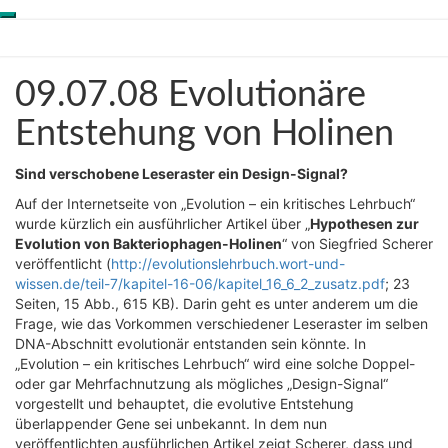
Toggle
Skip
Genesis-Net
navigation
to
content
09.07.08
09.07.08 Evolutionäre
Wissenschaft aus
Evolutionäre
Schöpfungsperspektive
Entstehung
Entstehung von Holinen
von
Holinen
Sind verschobene Leseraster ein Design-Signal?
Auf der Internetseite von „Evolution – ein kritisches Lehrbuch“
wurde kürzlich ein ausführlicher Artikel über „
Hypothesen zur
Evolution von Bakteriophagen-Holinen
“ von Siegfried Scherer
veröffentlicht (
http://evolutionslehrbuch.wort-und-
wissen.de/teil-7/kapitel-16-06/kapitel_16_6_2_zusatz.pdf
; 23
Seiten, 15 Abb., 615 KB). Darin geht es unter anderem um die
Frage, wie das Vorkommen verschiedener Leseraster im selben
DNA-Abschnitt evolutionär entstanden sein könnte. In
„Evolution – ein kritisches Lehrbuch“ wird eine solche Doppel-
oder gar Mehrfachnutzung als mögliches „Design-Signal“
vorgestellt und behauptet, die evolutive Entstehung
überlappender Gene sei unbekannt. In dem nun
veröffentlichten ausführlichen Artikel zeigt Scherer, dass und