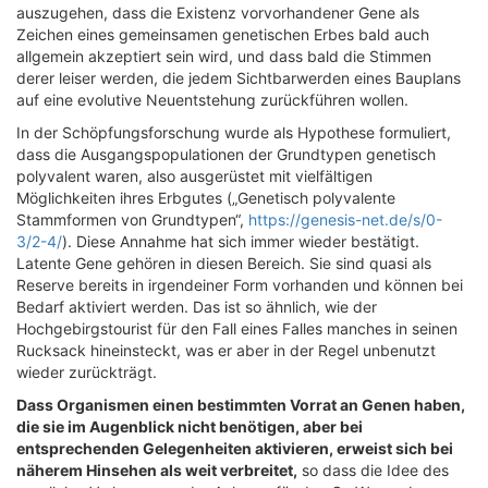
auszugehen, dass die Existenz vorvorhandener Gene als
Zeichen eines gemeinsamen genetischen Erbes bald auch
allgemein akzeptiert sein wird, und dass bald die Stimmen
derer leiser werden, die jedem Sichtbarwerden eines Bauplans
auf eine evolutive Neuentstehung zurückführen wollen.
In der Schöpfungsforschung wurde als Hypothese formuliert,
dass die Ausgangspopulationen der Grundtypen genetisch
polyvalent waren, also ausgerüstet mit vielfältigen
Möglichkeiten ihres Erbgutes („Genetisch polyvalente
Stammformen von Grundtypen“,
https://genesis-net.de/s/0-
3/2-4/
). Diese Annahme hat sich immer wieder bestätigt.
Latente Gene gehören in diesen Bereich. Sie sind quasi als
Reserve bereits in irgendeiner Form vorhanden und können bei
Bedarf aktiviert werden. Das ist so ähnlich, wie der
Hochgebirgstourist für den Fall eines Falles manches in seinen
Rucksack hineinsteckt, was er aber in der Regel unbenutzt
wieder zurückträgt.
Dass Organismen einen bestimmten Vorrat an Genen haben,
die sie im Augenblick nicht benötigen, aber bei
entsprechenden Gelegenheiten aktivieren, erweist sich bei
näherem Hinsehen als weit verbreitet,
so dass die Idee des