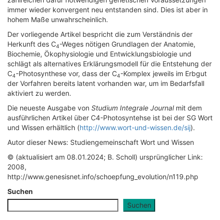
immer wieder konvergent neu entstanden sind. Dies ist aber in
hohem Maße unwahrscheinlich.
Der vorliegende Artikel bespricht die zum Verständnis der
Herkunft des C
-Weges nötigen Grundlagen der Anatomie,
4
Biochemie, Ökophysiologie und Entwicklungsbiologie und
schlägt als alternatives Erklärungsmodell für die Entstehung der
C
-Photosynthese vor, dass der C
-Komplex jeweils im Erbgut
4
4
der Vorfahren bereits latent vorhanden war, um im Bedarfsfall
aktiviert zu werden.
Die neueste Ausgabe von
Studium Integrale Journal
mit dem
ausführlichen Artikel über C4-Photosyntehse ist bei der SG Wort
und Wissen erhältlich (
http://www.wort-und-wissen.de/sij
).
Autor dieser News: Studiengemeinschaft Wort und Wissen
© (aktualisiert am 08.01.2024; B. Scholl) ursprünglicher Link:
2008,
http://www.genesisnet.info/schoepfung_evolution/n119.php
Suchen
Suchen