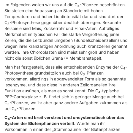
Im Folgenden wollen wir uns auf die C
-Pflanzen beschränken.
4
Sie stellen eine Anpassung an Standorte mit hohen
Temperaturen und hoher Lichtintensität dar und sind dort der
C
-Photosynthese gegenüber deutlich überlegen. Bekannte
3
Beispiele sind Mais, Zuckerrohr und Hirse-Arten. Auffälliges
Merkmal ist im typischen Fall die starke Vergrößerung jener
Zellen, die die Leitbündel umgeben (Bündelscheidenzellen) und
wegen ihrer kranzartigen Anordnung auch Kranzzellen genannt
werden. Ihre Chloroplasten sind meist sehr groß und haben
nicht die sonst üblichen Grana (= Membranstapel).
Man hat festgestellt, dass alle entscheidenden Enzyme der C
-
4
Photosynthese grundsätzlich auch bei C
-Pflanzen
3
vorkommen, allerdings in abgewandelter Form als so genannte
Isoenzyme, und dass diese in anderen Zellorganellen ihre
Funktion ausüben, als man es sonst kennt. Die C
-typische
4
PEP-Carboxylase z. B. findet sich in geringer Menge auch bei
C
-Pflanzen, wo ihr aber ganz andere Aufgaben zukommen als
3
bei C
-Pflanzen.
4
C
-Arten sind breit verstreut und unsystematisch über das
4
System der Blütenpflanzen verteilt.
Würde man ihr
Vorkommen in einen der „Stammbäume“ der Blütenpflanzen