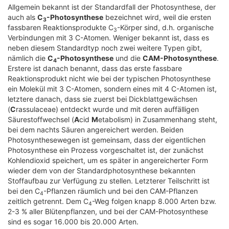
Allgemein bekannt ist der Standardfall der Photosynthese, der
auch als
C
-Photosynthese
bezeichnet wird, weil die ersten
3
fassbaren Reaktionsprodukte C
-Körper sind, d.h. organische
3
Verbindungen mit 3 C-Atomen. Weniger bekannt ist, dass es
neben diesem Standardtyp noch zwei weitere Typen gibt,
nämlich die
C
-Photosynthese
und die
CAM-Photosynthese
.
4
Erstere ist danach benannt, dass das erste fassbare
Reaktionsprodukt nicht wie bei der typischen Photosynthese
ein Molekül mit 3 C-Atomen, sondern eines mit 4 C-Atomen ist,
letztere danach, dass sie zuerst bei Dickblattgewächsen
(
C
rassulaceae) entdeckt wurde und mit deren auffälligen
Säurestoffwechsel (
A
cid
M
etabolism) in Zusammenhang steht,
bei dem nachts Säuren angereichert werden. Beiden
Photosynthesewegen ist gemeinsam, dass der eigentlichen
Photosynthese ein Prozess vorgeschaltet ist, der zunächst
Kohlendioxid speichert, um es später in angereicherter Form
wieder dem von der Standardphotosynthese bekannten
Stoffaufbau zur Verfügung zu stellen. Letzterer Teilschritt ist
bei den C
-Pflanzen räumlich und bei den CAM-Pflanzen
4
zeitlich getrennt. Dem C
-Weg folgen knapp 8.000 Arten bzw.
4
2-3 % aller Blütenpflanzen, und bei der CAM-Photosynthese
sind es sogar 16.000 bis 20.000 Arten.