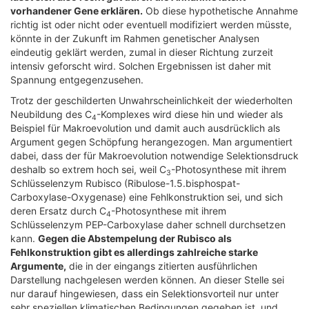
vorhandener Gene erklären.
Ob diese hypothetische Annahme
richtig ist oder nicht oder eventuell modifiziert werden müsste,
könnte in der Zukunft im Rahmen genetischer Analysen
eindeutig geklärt werden, zumal in dieser Richtung zurzeit
intensiv geforscht wird. Solchen Ergebnissen ist daher mit
Spannung entgegenzusehen.
Trotz der geschilderten Unwahrscheinlichkeit der wiederholten
Neubildung des C
-Komplexes wird diese hin und wieder als
4
Beispiel für Makroevolution und damit auch ausdrücklich als
Argument gegen Schöpfung herangezogen. Man argumentiert
dabei, dass der für Makroevolution notwendige Selektionsdruck
deshalb so extrem hoch sei, weil C
-Photosynthese mit ihrem
3
Schlüsselenzym Rubisco (Ribulose-1.5.bisphospat-
Carboxylase-Oxygenase) eine Fehlkonstruktion sei, und sich
deren Ersatz durch C
-Photosynthese mit ihrem
4
Schlüsselenzym PEP-Carboxylase daher schnell durchsetzen
kann.
Gegen die Abstempelung der Rubisco als
Fehlkonstruktion gibt es allerdings zahlreiche starke
Argumente,
die in der eingangs zitierten ausführlichen
Darstellung nachgelesen werden können. An dieser Stelle sei
nur darauf hingewiesen, dass ein Selektionsvorteil nur unter
sehr speziellen klimatischen Bedingungen gegeben ist, und