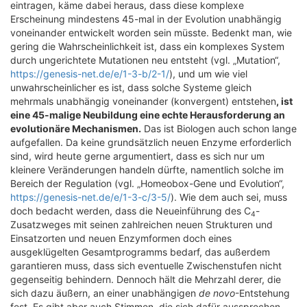
eintragen, käme dabei heraus, dass diese komplexe
Erscheinung mindestens 45-mal in der Evolution unabhängig
voneinander entwickelt worden sein müsste. Bedenkt man, wie
gering die Wahrscheinlichkeit ist, dass ein komplexes System
durch ungerichtete Mutationen neu entsteht (vgl. „Mutation“,
https://genesis-net.de/e/1-3-b/2-1/
), und um wie viel
unwahrscheinlicher es ist, dass solche Systeme gleich
mehrmals unabhängig voneinander (konvergent) entstehen
, ist
eine 45-malige Neubildung eine echte Herausforderung an
evolutionäre Mechanismen.
Das ist Biologen auch schon lange
aufgefallen. Da keine grundsätzlich neuen Enzyme erforderlich
sind, wird heute gerne argumentiert, dass es sich nur um
kleinere Veränderungen handeln dürfte, namentlich solche im
Bereich der Regulation (vgl. „Homeobox-Gene und Evolution“,
https://genesis-net.de/e/1-3-c/3-5/
). Wie dem auch sei, muss
doch bedacht werden, dass die Neueinführung des C
-
4
Zusatzweges mit seinen zahlreichen neuen Strukturen und
Einsatzorten und neuen Enzymformen doch eines
ausgeklügelten Gesamtprogramms bedarf, das außerdem
garantieren muss, dass sich eventuelle Zwischenstufen nicht
gegenseitig behindern. Dennoch hält die Mehrzahl derer, die
sich dazu äußern, an einer unabhängigen
de novo
-Entstehung
fest. Es gibt aber auch Stimmen, die sich dafür aussprechen,