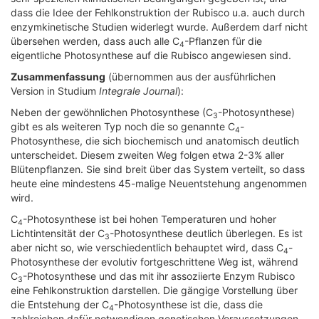
dass die Idee der Fehlkonstruktion der Rubisco u.a. auch durch
enzymkinetische Studien widerlegt wurde. Außerdem darf nicht
übersehen werden, dass auch alle C
-Pflanzen für die
4
eigentliche Photosynthese auf die Rubisco angewiesen sind.
Zusammenfassung
(übernommen aus der ausführlichen
Version in Studium
Integrale Journal
):
Neben der gewöhnlichen Photosynthese (C
-Photosynthese)
3
gibt es als weiteren Typ noch die so genannte C
-
4
Photosynthese, die sich biochemisch und anatomisch deutlich
unterscheidet. Diesem zweiten Weg folgen etwa 2-3% aller
Blütenpflanzen. Sie sind breit über das System verteilt, so dass
heute eine mindestens 45-malige Neuentstehung angenommen
wird.
C
-Photosynthese ist bei hohen Temperaturen und hoher
4
Lichtintensität der C
-Photosynthese deutlich überlegen. Es ist
3
aber nicht so, wie verschiedentlich behauptet wird, dass C
-
4
Photosynthese der evolutiv fortgeschrittene Weg ist, während
C
-Photosynthese und das mit ihr assoziierte Enzym Rubisco
3
eine Fehlkonstruktion darstellen. Die gängige Vorstellung über
die Entstehung der C
-Photosynthese ist die, dass die
4
zahlreichen dafür notwendigen genetischen Voraussetzungen