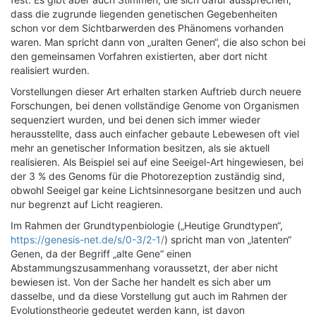
dass die zugrunde liegenden genetischen Gegebenheiten
schon vor dem Sichtbarwerden des Phänomens vorhanden
waren. Man spricht dann von „uralten Genen“, die also schon bei
den gemeinsamen Vorfahren existierten, aber dort nicht
realisiert wurden.
Vorstellungen dieser Art erhalten starken Auftrieb durch neuere
Forschungen, bei denen vollständige Genome von Organismen
sequenziert wurden, und bei denen sich immer wieder
herausstellte, dass auch einfacher gebaute Lebewesen oft viel
mehr an genetischer Information besitzen, als sie aktuell
realisieren. Als Beispiel sei auf eine Seeigel-Art hingewiesen, bei
der 3 % des Genoms für die Photorezeption zuständig sind,
obwohl Seeigel gar keine Lichtsinnesorgane besitzen und auch
nur begrenzt auf Licht reagieren.
Im Rahmen der Grundtypenbiologie („Heutige Grundtypen“,
https://genesis-net.de/s/0-3/2-1/
) spricht man von „latenten“
Genen, da der Begriff „alte Gene“ einen
Abstammungszusammenhang voraussetzt, der aber nicht
bewiesen ist. Von der Sache her handelt es sich aber um
dasselbe, und da diese Vorstellung gut auch im Rahmen der
Evolutionstheorie gedeutet werden kann, ist davon