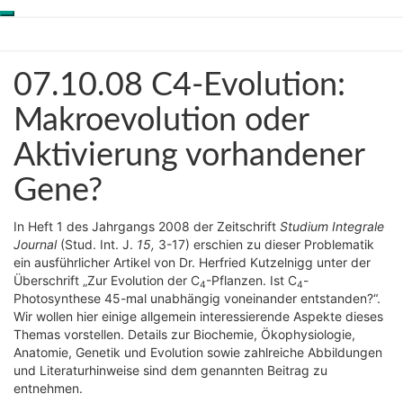
Toggle
Skip
Genesis-Net
navigation
to
content
07.10.08
07.10.08 C4-Evolution:
Wissenschaft aus
C4-
Schöpfungsperspektive
Evolution:
Makroevolution oder
Makroevolution
Aktivierung vorhandener
oder
Aktivierung
Gene?
vorhandener
Gene?
In Heft 1 des Jahrgangs 2008 der Zeitschrift
Studium Integrale
Journal
(Stud. Int. J.
15,
3-17) erschien zu dieser Problematik
ein ausführlicher Artikel von Dr. Herfried Kutzelnigg unter der
Überschrift „Zur Evolution der C
-Pflanzen. Ist C
-
4
4
Photosynthese 45-mal unabhängig voneinander entstanden?“.
Wir wollen hier einige allgemein interessierende Aspekte dieses
Themas vorstellen. Details zur Biochemie, Ökophysiologie,
Anatomie, Genetik und Evolution sowie zahlreiche Abbildungen
und Literaturhinweise sind dem genannten Beitrag zu
entnehmen.