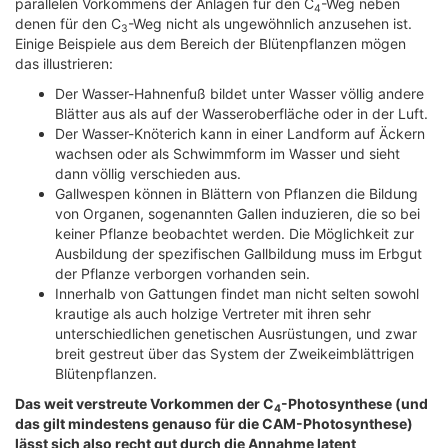
parallelen Vorkommens der Anlagen für den C
-Weg neben
4
denen für den C
-Weg nicht als ungewöhnlich anzusehen ist.
3
Einige Beispiele aus dem Bereich der Blütenpflanzen mögen
das illustrieren:
Der Wasser-Hahnenfuß bildet unter Wasser völlig andere
Blätter aus als auf der Wasseroberfläche oder in der Luft.
Der Wasser-Knöterich kann in einer Landform auf Äckern
wachsen oder als Schwimmform im Wasser und sieht
dann völlig verschieden aus.
Gallwespen können in Blättern von Pflanzen die Bildung
von Organen, sogenannten Gallen induzieren, die so bei
keiner Pflanze beobachtet werden. Die Möglichkeit zur
Ausbildung der spezifischen Gallbildung muss im Erbgut
der Pflanze verborgen vorhanden sein.
Innerhalb von Gattungen findet man nicht selten sowohl
krautige als auch holzige Vertreter mit ihren sehr
unterschiedlichen genetischen Ausrüstungen, und zwar
breit gestreut über das System der Zweikeimblättrigen
Blütenpflanzen.
Das weit verstreute Vorkommen der C
-Photosynthese (und
4
das gilt mindestens genauso für die CAM-Photosynthese)
lässt sich also recht gut durch die Annahme latent