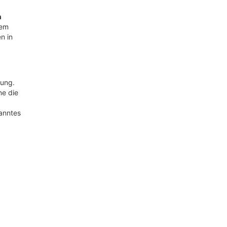
n
dem
n in
hung.
ne die
kanntes