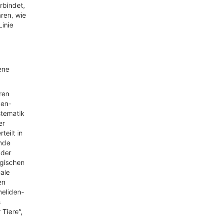
rbindet,
ren, wie
inie
ene
ren
den-
stematik
er
teilt in
ende
 der
ogischen
ale
en
neliden-
s
Tiere“,