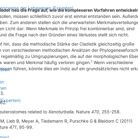
stenzweise der Lebewesen (Experten)
eder neu die Frage auf, wie die komplexeren Vorfahren entwickel
ollen, müssen schließlich zuvor erst einmal entstanden sein. Außer
ben. Zum anderen stellen sich die unerwarteten Merkmalsverteilunge
en Licht dar: Wenn Merkmale im Prinzip frei kombinierbar sind, sind
d die Frage nach den Gründen eines Verlustes stellt sich nicht.
 hin, dass die methodische Stärke der Cladistik gleichzeitig große
en von verschiedenen methodischen Ansätzen der Phylogeneseforsc
t regelmäßig zu Umgruppierungen, die auf der morphologischen Ebe
1
x waren und Merkmal häufig verloren gingen.
Wenn verschiedene
sen führen, könnte dies ein Indiz auf ein grundsätzliches nicht er
mbran
en
nen
45.
 (Experten)
162.
deuterostomes related to
Xenoturbella
. Nature
470
, 255-258.
e M, Lieb B, Meyer A, Tiedemann R, Purschke G & Bleidorn C (2011)
ature
471
, 95-99.
rten)