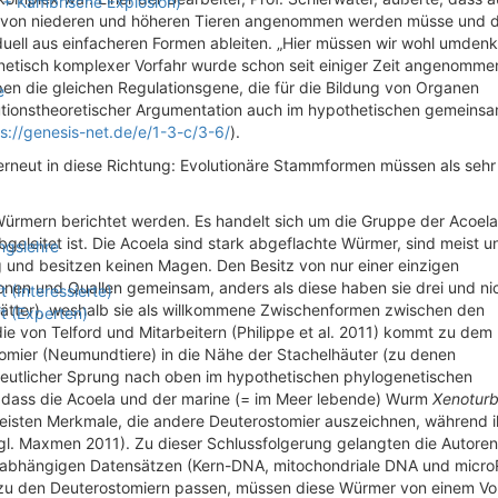
r + Kambrische Explosion)
ng von niederen und höheren Tieren angenommen werden müsse und d
duell aus einfacheren Formen ableiten. „Hier müssen wir wohl umdenk
netisch komplexer Vorfahr wurde schon seit einiger Zeit angenommen
pen die gleichen Regulationsgene, die für die Bildung von Organen
e
volutionstheoretischer Argumentation auch im hypothetischen gemeins
s://genesis-net.de/e/1-3-c/3-6/
).
rneut in diese Richtung: Evolutionäre Stammformen müssen als sehr
Würmern berichtet werden. Es handelt sich um die Gruppe der Acoela
leitet ist. Die Acoela sind stark abgeflachte Würmer, sind meist un
ngslehre
ng und besitzen keinen Magen. Den Besitz von nur einer einzigen
nen und Quallen gemeinsam, anders als diese haben sie drei und nic
(Interessierte)
tter), weshalb sie als willkommene Zwischenformen zwischen den
t (Experten)
ie von Telford und Mitarbeitern (Philippe et al. 2011) kommt zu dem
tomier (Neumundtiere) in die Nähe der Stachelhäuter (zu denen
n deutlicher Sprung nach oben im hypothetischen phylogenetischen
 dass die Acoela und der marine (= im Meer lebende) Wurm
Xenoturb
sten Merkmale, die andere Deuterostomier auszeichnen, während i
gl. Maxmen 2011). Zu dieser Schlussfolgerung gelangten die Autoren
nabhängigen Datensätzen (Kern-DNA, mitochondriale DNA und micro
zu den Deuterostomiern passen, müssen diese Würmer von einem Vo