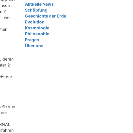
Aktuelle News
ass in
Schöpfung
en“
Geschichte der Erde
, weil
Evolution
Kosmologie
amen
Philosophie
Fragen
Über uns
, deren
ter 2
ht nur
ella
von
hrer
RNA).
rfahren