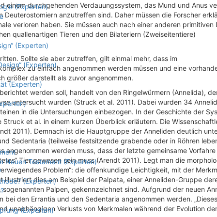
 und einem durchgehenden Verdauungssystem, das Mund und Anus ve
ogie (Experten)
en Deuterostomiern anzutreffen sind. Daher müssen die Forscher erklä
e
le verloren haben. Sie müssen auch nach einer anderen primitiven L
en quallenartigen Tieren und den Bilateriern (Zweiseitentiere)
sign“ (Experten)
itten. Sollte sie aber zutreffen, gilt einmal mehr, dass im
Design“ (Experten)
n komplex zu einfach angenommen werden müssen und eine vorhand
h größer darstellt als zuvor angenommen.
ät (Experten)
 berichtet werden soll, handelt von den Ringelwürmern (Annelida), de
yse untersucht wurden (Struck et al. 2011). Dabei wurden 34 Anneli
xperten)
einen in die Untersuchungen einbezogen. In der Geschichte der Sy
ruck et al. in einem kurzen Überblick erläutern. Die Wissenschaftl
endt 2011). Demnach ist die Hauptgruppe der Anneliden deutlich unter
 und Sedentaria (teilweise festsitzende grabende oder in Röhren leb
 dass angenommen werden muss, dass der letzte gemeinsame Vorfahre
ament
ttetes“ Tier gewesen sein muss (Arendt 2011). Legt man die morphol
 im Neuen Testament (Experten)
werwiegendes Problem“: die offenkundige Leichtigkeit, mit der Merkm
?
illustriert dies am Beispiel der Palpata, einer Anneliden-Gruppe der
thode? (Experten)
e, sogenannten Palpen, gekennzeichnet sind. Aufgrund der neuen An
e?
n bei den Errantia und den Sedentaria angenommen werden. „Diese
 und unabhängigen Verlusts von Merkmalen während der Evolution der 
öpfung (Experten)