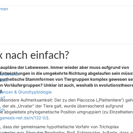
hren
pektive
 nach einfach?
 Baupläne der Lebewesen. Immer wieder aber muss aufgrund von
twicklungen in die umgekehrte Richtung abgelaufen sein müss
nsfaktoren
hypothetische Stammformen von Tiergruppen komplex gewesen se
rise?
Vorläufergruppen? Unklar ist auch, weshalb in evolutionstheor
d.
rgenzen & Grundtypbiologie
te?
 besondere Aufmerksamkeit: Der zu den Placozoa („Plattentiere“) ge
, der als „Urvater“ der Tiere galt, wurde überraschend aufgrund
sch
e abgeleitete phylogenetische Position umgruppiert (zu Einzelheiten
/genesis-net.de/n/122-0/
).
, dass der gemeinsame hypothetische Vorfahr von
Trichoplax
omplex war. Einer der Bearbeiter, Prof. Schierwater, äußerte, dass 