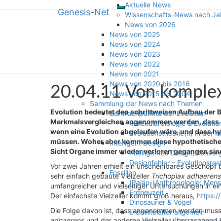
Aktuelle News
Genesis-Net
Toggle
Skip
Genesis-Net
Wissenschafts-News nach Ja
navigation
to
News von 2026
content
News von 2025
Wissenschaft aus Schöpfungspers
News von 2024
News von 2023
News von 2022
News von 2021
News von 2020 bis 2016
20.04.11
20.04.11 Von komplex
News von 2015 bis 2004
Von
Sammlung der News nach Themen
komplex
Evolution bedeutet den schrittweisen Aufbau der
Schwachpunkte der Evolution
nach
Merkmalsvergleichen angenommen werden, dass En
Molekularbiologie & Evolutio
einfach?
wenn eine Evolution abgelaufen wäre, und dass 
Evolutionstheorie(n) in der K
müssen. Woher aber kommen diese hypothetischen 
Intelligent Design
Sicht Organe immer wieder verloren gegangen sin
Intelligentes Design, Konve
Designfehler – Evolutionsres
Vor zwei Jahren erhielt ein unscheinbares Geschöpf
Fossilien
sehr einfach gebaute Vielzeller
Trichoplax adhaerens
(Paläo-)Anthropologie: Men
umfangreicher und vielseitiger Untersuchungen in ein
Erdneuzeit
Der einfachste Vielzeller kommt groß heraus,
https:/
Dinosaurier & Vögel
Die Folge davon ist, dass angenommen werden muss
Erdmittelalter allgemein
adhaerens
und der anderen Vielzeller überraschend k