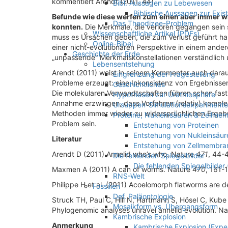
kommentiert Arendt (2011, 44).
Bibl. Aussagen zu Lebewesen
Biblische Aussagen zur Exi
Befunde wie diese werfen zum einen aber immer wi
Das Theodizee-Problem
konnten.
Die Merkmale, die verloren gegangen sein s
Wissenschaftliche Artikel (PDFs)
muss es Ursachen geben, die zum Verlust geführt ha
Online-Bibel
einer nicht-evolutionären Perspektive in einem ander
Geschichte der Erde
„unpassende“ Merkmalskonstellationen verständlich un
Lebensentstehung
Arendt (2011) weist in seinem Kommentar auch darauf
Eingrenzung der Fragestellung
Probleme erzeugt: eine Inkonsistenz von Ergebniss
Geschichtliches
Die molekularen Verwandtschaften führen schon fas
Hypothesen zur Uratmosphäre
Annahme erzwingen, dass Vorfahren (relativ) komple
Ursuppen-Simulationsexperimente
Methoden immer wieder zu widersprüchlichen Ergebnis
Proteine, Nukleinsäuren & Zellme
Problem sein.
Entstehung von Proteinen
Entstehung von Nukleinsäur
Literatur
Entstehung von Zellmembra
Arendt D (2011) Annelid who’s who. Nature
471
, 44-
Die fehlenden Spiegelbilder
Die fehlenden Spiegelbilder
Maxmen A (2011) A can of worms. Nature
470
, 161-
RNS-Welt
Philippe H et al. (2011) Acoelomorph flatworms are 
Fossilien
Def. Paläontologie
Struck TH, Paul C, Hill N, Hartmann S, Hösel C, Kub
Mosaikform vs. Übergangsform
Phylogenomic analyses unravel annelid evolution. N
Kambrische Explosion
Anmerkung
Kambrische Explosion (Expe