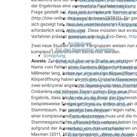
Erdaltertum (z. B. Vierbeine
der Ergebnisse eine unerwartete Parallelentwicklu
Evolution der Vielzelligkeit
Frage gestellt sei, dass sich komplexere Formen gra
Abiogenese: Herkunft des Lebens
(http://idw-online.de/pages/de/news297821). Ein ge
Theologie & Antikreationismus
sich gezeigt hat, dass bei verschiedensten Tiergrup
Wissenschaftstheorie & Philosophi
erforderlich sind, aktiv sind. Diese müssten laut e
Geologie
Vorfahren präsent gewesen sein (vgl. Evo-Devo,
http
Astronomie & Physik
Archäologie
Zwei neue Studien anderer Tiergruppen weisen nun e
Für den Newsletter anmelden
komplexe Lebensformen betrachtet werden.
Schöpfung
Acoela.
Zunächst soll über eine Studie an winzigen 
Schöpfungslehre und Wissenschaft
Name vom Fehlen eines Coeloms (Körperhohlraum) abge
Biblische Grundlagen der Schöpfu
Millimeter lang, haben nur eine einzige Körperöffnu
Schöpfungslehre & Wissenschaft
Körperöffnung haben sie mit den Cnidaria (Seeanemo
Schöpfung und Wissenschaft 
zwei embryonal angelegte Gewebeschichten (Keimblä
Schöpfung und Wissenschaf
Cnidariern und höheren Tieren galten. Eine neue Stud
Grundtypbiologie (Schöpfungsarten)
Ergebnis, dass die Acoela an die Basis der Deuteros
Bibl. Grundlagen für Biologie
beispielsweise Seeigel gehören) zu stellen sind, ei
Schöpfungslehre & Grundtypen
Stammbaum. Ihre genetischen Analysen legen nahe,
Heutige Grundtypen
einer komplexeren Form abstammen muss und die mei
Fossile Grundtypen
Stammesgeschichte offensichtlich verloren haben (v
Polyvalente Stammformen
aufgrund der Auswertung von drei verschiedenen u
Mobile genetische Elemente
Maxmen (2011, 162) kommentiert: „Wenn die Acoela 
Kritik an der Grundtypenbiologie