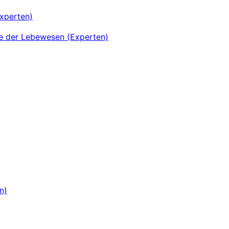
xperten)
se der Lebewesen (Experten)
n)