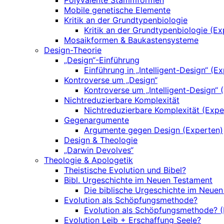
Polyvalente Stammformen
Mobile genetische Elemente
Kritik an der Grundtypenbiologie
Kritik an der Grundtypenbiologie (Ex
Mosaikformen & Baukastensysteme
Design-Theorie
„Design“-Einführung
Einführung in „Intelligent-Design“ (E
Kontroverse um „Design“
Kontroverse um „Intelligent-Design“ 
Nichtreduzierbare Komplexität
Nichtreduzierbare Komplexität (Expe
Gegenargumente
Argumente gegen Design (Experten)
Design & Theologie
„Darwin Devolves“
Theologie & Apologetik
Theistische Evolution und Bibel?
Bibl. Urgeschichte im Neuen Testament
Die biblische Urgeschichte im Neuen
Evolution als Schöpfungsmethode?
Evolution als Schöpfungsmethode? (
Evolution Leib + Erschaffung Seele?