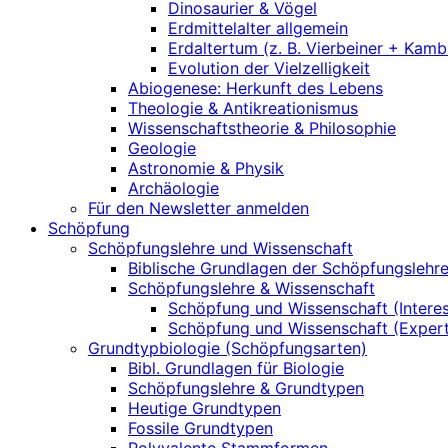
Dinosaurier & Vögel
Erdmittelalter allgemein
Erdaltertum (z. B. Vierbeiner + Kamb
Evolution der Vielzelligkeit
Abiogenese: Herkunft des Lebens
Theologie & Antikreationismus
Wissenschaftstheorie & Philosophie
Geologie
Astronomie & Physik
Archäologie
Für den Newsletter anmelden
Schöpfung
Schöpfungslehre und Wissenschaft
Biblische Grundlagen der Schöpfungslehr
Schöpfungslehre & Wissenschaft
Schöpfung und Wissenschaft (Interes
Schöpfung und Wissenschaft (Exper
Grundtypbiologie (Schöpfungsarten)
Bibl. Grundlagen für Biologie
Schöpfungslehre & Grundtypen
Heutige Grundtypen
Fossile Grundtypen