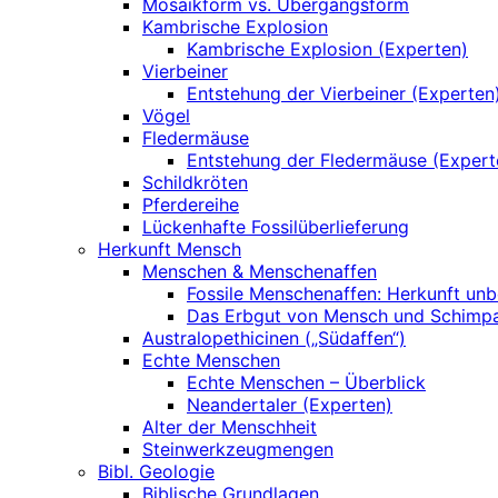
Mosaikform vs. Übergangsform
Kambrische Explosion
Kambrische Explosion (Experten)
Vierbeiner
Entstehung der Vierbeiner (Experten
Vögel
Fledermäuse
Entstehung der Fledermäuse (Expert
Schildkröten
Pferdereihe
Lückenhafte Fossilüberlieferung
Herkunft Mensch
Menschen & Menschenaffen
Fossile Menschenaffen: Herkunft un
Das Erbgut von Mensch und Schimp
Australopethicinen („Südaffen“)
Echte Menschen
Echte Menschen – Überblick
Neandertaler (Experten)
Alter der Menschheit
Steinwerkzeugmengen
Bibl. Geologie
Biblische Grundlagen