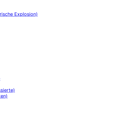
rische Explosion)
e
sierte)
ten)