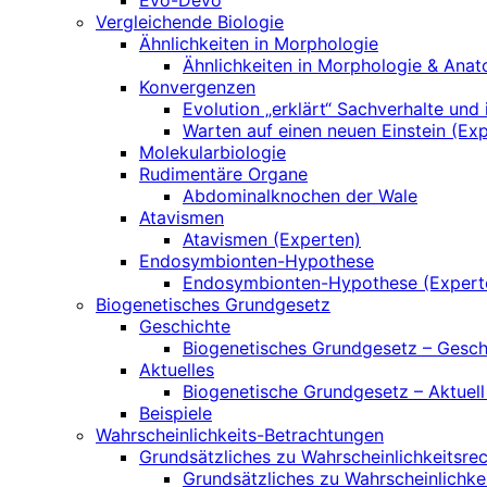
Evo-Devo
Vergleichende Biologie
Ähnlichkeiten in Morphologie
Ähnlichkeiten in Morphologie & Anat
Konvergenzen
Evolution „erklärt“ Sachverhalte und 
Warten auf einen neuen Einstein (Ex
Molekularbiologie
Rudimentäre Organe
Abdominalknochen der Wale
Atavismen
Atavismen (Experten)
Endosymbionten-Hypothese
Endosymbionten-Hypothese (Expert
Biogenetisches Grundgesetz
Geschichte
Biogenetisches Grundgesetz – Gesch
Aktuelles
Biogenetische Grundgesetz – Aktuell
Beispiele
Wahrscheinlichkeits-Betrachtungen
Grundsätzliches zu Wahrscheinlichkeitsr
Grundsätzliches zu Wahrscheinlichke