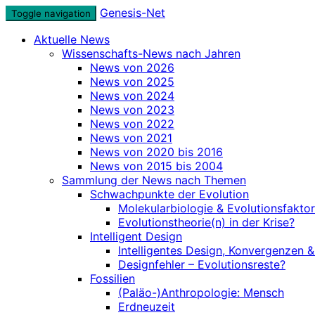
Skip
Genesis-Net
Toggle navigation
to
Aktuelle News
content
Wissenschafts-News nach Jahren
News von 2026
News von 2025
News von 2024
News von 2023
News von 2022
News von 2021
News von 2020 bis 2016
News von 2015 bis 2004
Sammlung der News nach Themen
Schwachpunkte der Evolution
Molekularbiologie & Evolutionsfakto
Evolutionstheorie(n) in der Krise?
Intelligent Design
Intelligentes Design, Konvergenzen 
Designfehler – Evolutionsreste?
Fossilien
(Paläo-)Anthropologie: Mensch
Erdneuzeit