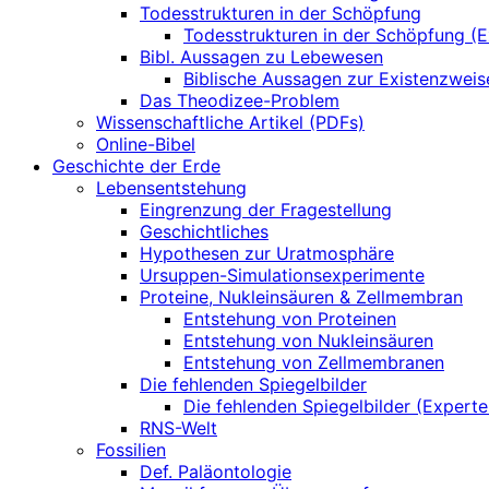
Todesstrukturen in der Schöpfung
Todesstrukturen in der Schöpfung (E
Bibl. Aussagen zu Lebewesen
Biblische Aussagen zur Existenzwei
Das Theodizee-Problem
Wissenschaftliche Artikel (PDFs)
Online-Bibel
Geschichte der Erde
Lebensentstehung
Eingrenzung der Fragestellung
Geschichtliches
Hypothesen zur Uratmosphäre
Ursuppen-Simulationsexperimente
Proteine, Nukleinsäuren & Zellmembran
Entstehung von Proteinen
Entstehung von Nukleinsäuren
Entstehung von Zellmembranen
Die fehlenden Spiegelbilder
Die fehlenden Spiegelbilder (Experte
RNS-Welt
Fossilien
Def. Paläontologie