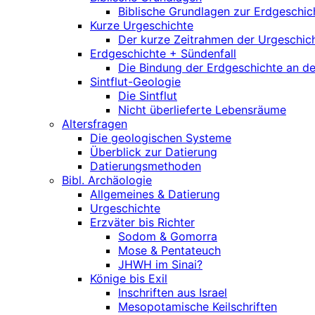
Biblische Grundlagen zur Erdgeschic
Kurze Urgeschichte
Der kurze Zeitrahmen der Urgeschich
Erdgeschichte + Sündenfall
Die Bindung der Erdgeschichte an d
Sintflut-Geologie
Die Sintflut
Nicht überlieferte Lebensräume
Altersfragen
Die geologischen Systeme
Überblick zur Datierung
Datierungsmethoden
Bibl. Archäologie
Allgemeines & Datierung
Urgeschichte
Erzväter bis Richter
Sodom & Gomorra
Mose & Pentateuch
JHWH im Sinai?
Könige bis Exil
Inschriften aus Israel
Mesopotamische Keilschriften