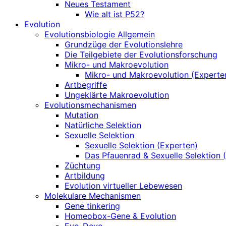
Neues Testament
Wie alt ist P52?
Evolution
Evolutionsbiologie Allgemein
Grundzüge der Evolutionslehre
Die Teilgebiete der Evolutionsforschung
Mikro- und Makroevolution
Mikro- und Makroevolution (Experte
Artbegriffe
Ungeklärte Makroevolution
Evolutionsmechanismen
Mutation
Natürliche Selektion
Sexuelle Selektion
Sexuelle Selektion (Experten)
Das Pfauenrad & Sexuelle Selektion 
Züchtung
Artbildung
Evolution virtueller Lebewesen
Molekulare Mechanismen
Gene tinkering
Homeobox-Gene & Evolution