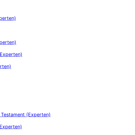
perten)
xperten)
(Experten)
rten)
 Testament (Experten)
Experten)