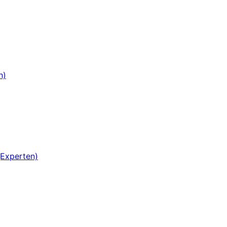
n)
(Experten)