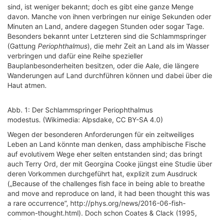
sind, ist weniger bekannt; doch es gibt eine ganze Menge
davon. Manche von ihnen verbringen nur einige Sekunden oder
Minuten an Land, andere dagegen Stunden oder sogar Tage.
Besonders bekannt unter Letzteren sind die Schlammspringer
(Gattung
Periophthalmus
), die mehr Zeit an Land als im Wasser
verbringen und dafür eine Reihe spezieller
Bauplanbesonderheiten besitzen, oder die Aale, die längere
Wanderungen auf Land durchführen können und dabei über die
Haut atmen.
Abb. 1: Der Schlammspringer Periophthalmus
modestus. (Wikimedia: Alpsdake, CC BY-SA 4.0)
Wegen der besonderen Anforderungen für ein zeitweiliges
Leben an Land könnte man denken, dass amphibische Fische
auf evolutivem Wege eher selten entstanden sind; das bringt
auch Terry Ord, der mit Georgina Cooke jüngst eine Studie über
deren Vorkommen durchgeführt hat, explizit zum Ausdruck
(„Because of the challenges fish face in being able to breathe
and move and reproduce on land, it had been thought this was
a rare occurrence“, http://phys.org/news/2016-06-fish-
common-thought.html). Doch schon Coates & Clack (1995,