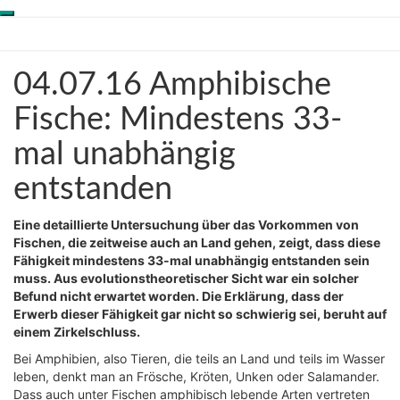
Toggle
Skip
Genesis-Net
navigation
to
content
04.07.16
04.07.16 Amphibische
Wissenschaft aus
Amphibische
Schöpfungsperspektive
Fische:
Fische: Mindestens 33-
Mindestens
mal unabhängig
33-
mal
entstanden
unabhängig
entstanden
Eine detaillierte Untersuchung über das Vorkommen von
Fischen, die zeitweise auch an Land gehen, zeigt, dass diese
Fähigkeit mindestens 33-mal unabhängig entstanden sein
muss. Aus evolutionstheoretischer Sicht war ein solcher
Befund nicht erwartet worden. Die Erklärung, dass der
Erwerb dieser Fähigkeit gar nicht so schwierig sei, beruht auf
einem Zirkelschluss.
Bei Amphibien, also Tieren, die teils an Land und teils im Wasser
leben, denkt man an Frösche, Kröten, Unken oder Salamander.
Dass auch unter Fischen amphibisch lebende Arten vertreten