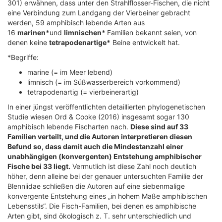
301) erwähnen, dass unter den Strahlflosser-Fischen, die nicht
eine Verbindung zum Landgang der Vierbeiner gebracht
werden, 59 amphibisch lebende Arten aus
16
marinen*
und
limnischen*
Familien bekannt seien, von
denen keine
tetrapodenartige*
Beine entwickelt hat.
*Begriffe:
marine (= im Meer lebend)
limnisch (= im Süßwasserbereich vorkommend)
tetrapodenartig (= vierbeinerartig)
In einer jüngst veröffentlichten detaillierten phylogenetischen
Studie wiesen Ord & Cooke (2016) insgesamt sogar 130
amphibisch lebende Fischarten nach.
Diese sind auf 33
Familien verteilt, und die Autoren interpretieren diesen
Befund so, dass damit auch die Mindestanzahl einer
unabhängigen (konvergenten) Entstehung amphibischer
Fische bei 33 liegt.
Vermutlich ist diese Zahl noch deutlich
höher, denn alleine bei der genauer untersuchten Familie der
Blenniidae schließen die Autoren auf eine siebenmalige
konvergente Entstehung eines „in hohem Maße amphibischen
Lebensstils“. Die Fisch-Familien, bei denen es amphibische
Arten gibt, sind ökologisch z. T. sehr unterschiedlich und