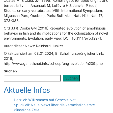
Coates MI & Clack JA (1995) Romer’s gap: tetrapod origins and
terrestriality. In: Arsenault M, Lelièvre H & Janvier P (eds)
Studies on early vertebrates (VIIth International Symposium,
Miguasha Parc, Quebec). Paris: Bull. Mus. Natl. Hist. Nat. 17,
373-388.
Ord JJ & Cooke GM (2016) Repeated evolution of amphibious
behavior in fish and its implications for the colonization of novel
environments. Evolution, early view, DOI: 10.1111/evo.12971.
Autor dieser News: Reinhard Junker
© (aktualisiert am 08.01.2024; B. Scholl) ursprünglicher Link:
2016,
http://www.genesisnet.info/schoepfung_evolution/n239.php
Suchen
Suchen
Aktuelle Infos
Herzlich Willkommen auf Genesis-Net
SpudCell: Neue News über die vermeintlich erste
künstliche Zelle