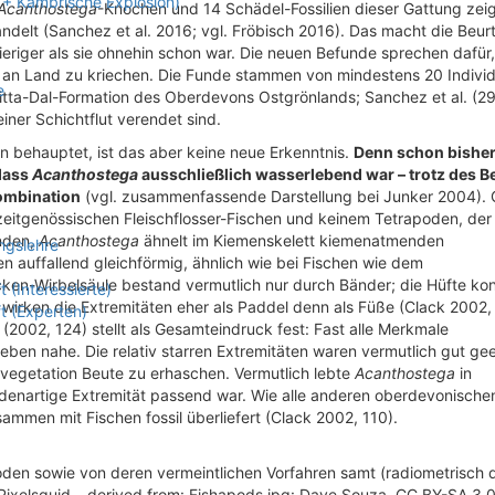
r + Kambrische Explosion)
Acanthostega
-Knochen und 14 Schädel-Fossilien dieser Gattung zeig
ndelt (Sanchez et al. 2016; vgl. Fröbisch 2016). Das macht die Beurt
iger als sie ohnehin schon war. Die neuen Befunde sprechen dafür
, an Land zu kriechen. Die Funde stammen von mindestens 20 Indivi
e
Britta-Dal-Formation des Oberdevons Ostgrönlands; Sanchez et al. (2
iner Schichtflut verendet sind.
en behauptet, ist das aber keine neue Erkenntnis.
Denn schon bishe
 dass
Acanthostega
ausschließlich wasserlebend war – trotz des B
ombination
(vgl. zusammenfassende Darstellung bei Junker 2004).
zeitgenössischen Fleischflosser-Fischen und keinem Tetrapoden, der
unden,
Acanthostega
ähnelt im Kiemenskelett kiemenatmenden
ngslehre
en auffallend gleichförmig, ähnlich wie bei Fischen wie dem
cken-Wirbelsäule bestand vermutlich nur durch Bänder; die Hüfte ko
(Interessierte)
irken die Extremitäten eher als Paddel denn als Füße (Clack 2002,
t (Experten)
2002, 124) stellt als Gesamteindruck fest: Fast alle Merkmale
eben nahe. Die relativ starren Extremitäten waren vermutlich gut gee
rvegetation Beute zu erhaschen. Vermutlich lebte
Acanthostega
in
odenartige Extremität passend war. Wie alle anderen oberdevonische
ammen mit Fischen fossil überliefert (Clack 2002, 110).
den sowie von deren vermeintlichen Vorfahren samt (radiometrisch d
 Pixelsquid – derived from: Fishapods.jpg: Dave Souza, CC BY-SA 3.0