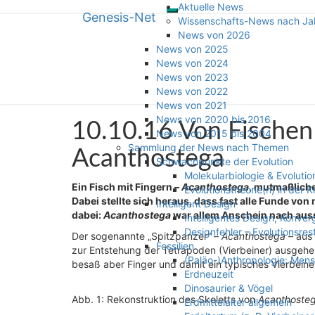
Aktuelle News
Genesis-Net
Toggle
Skip
Genesis-Net
Wissenschafts-News nach Ja
navigation
to
News von 2026
content
News von 2025
Wissenschaft aus Schöpfungspers
News von 2024
News von 2023
News von 2022
News von 2021
News von 2020 bis 2016
10.10.16
10.10.16 Von Fischen
News von 2015 bis 2004
Von
Sammlung der News nach Themen
Fischen
Acanthostega
Schwachpunkte der Evolution
zu
Molekularbiologie & Evolutio
Vierbeinern?
Ein Fisch mit Fingern –
Acanthostega
, mutmaßliche
Evolutionstheorie(n) in der K
Neues
Dabei stellte sich heraus, dass fast alle Funde v
Intelligent Design
von
dabei:
Acanthostega
war allem Anschein nach auss
Intelligentes Design, Konve
Acanthostega
Designfehler – Evolutionsres
Der sogenannte „Spitzpanzer“ –
Acanthostega
– aus 
Fossilien
zur Entstehung der Tetrapoden (Vierbeiner) ausgehen
(Paläo-)Anthropologie: Men
besaß aber Finger und damit ein typisches Vierbein
Erdneuzeit
Dinosaurier & Vögel
Abb. 1: Rekonstruktion des Skeletts von
Acanthosteg
Erdmittelalter allgemein