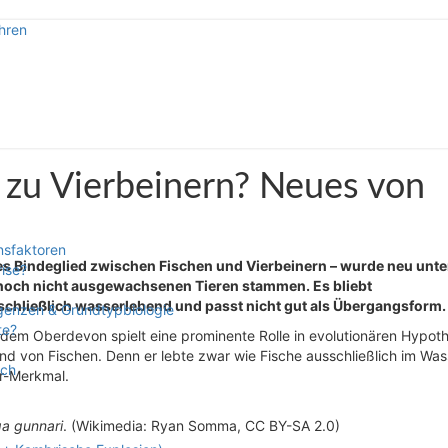
hren
pektive
 zu Vierbeinern? Neues von
nsfaktoren
s Bindeglied zwischen Fischen und Vierbeinern – wurde neu unte
rise?
on noch nicht ausgewachsenen Tieren stammen. Es bliebt
chließlich wasserlebend und passt nicht gut als Übergangsform.
rgenzen & Grundtypbiologie
te?
dem Oberdevon spielt eine prominente Rolle in evolutionären Hypot
d von Fischen. Denn er lebte zwar wie Fische ausschließlich im Was
sch
er-Merkmal.
a gunnari
. (Wikimedia: Ryan Somma, CC BY-SA 2.0)