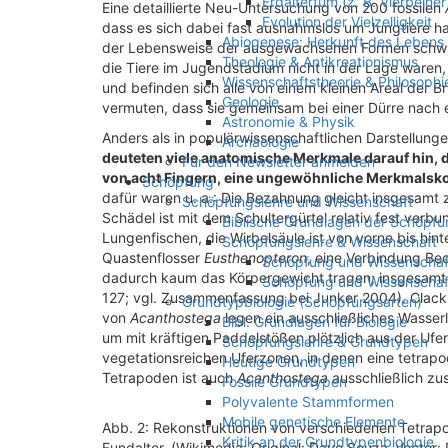
Erdaltertum (z. B. Vierbeine
Eine detaillierte Neu-Untersuchung von 200 fossilen
Evolution der Vielzelligkeit
dass es sich dabei fast ausnahmslos um Jungtiere ha
Abiogenese: Herkunft des Lebens
der Lebensweise der ausgewachsenen Formen schwier
Theologie & Antikreationismus
die Tiere im Jugendstadium nicht in der Lage waren
Wissenschaftstheorie & Philosophi
und befinden sich alle von einem kleinen Areal der 
Geologie
vermuten, dass sie gemeinsam bei einer Dürre nach e
Astronomie & Physik
Anders als in populärwissenschaftlichen Darstellung
Archäologie
deuteten viele anatomische Merkmale darauf hin,
Für den Newsletter anmelden
von acht Fingern, eine ungewöhnliche Merkmalsk
Schöpfung
dafür waren u. a.: Die Bezahnung gleicht insgesamt 
Schöpfungslehre und Wissenschaft
Schädel ist mit dem Schultergürtel relativ fest verb
Biblische Grundlagen der Schöpfu
Lungenfischen, die Wirbelsäule ist von vorne bis hint
Schöpfungslehre & Wissenschaft
Quastenflosser
Eusthenopteron
, eine Verbindung Be
Schöpfung und Wissenschaft 
dadurch kaum das Körpergewicht tragen; insgesamt w
Schöpfung und Wissenschaf
127; vgl. Zusammenfassung bei Junker 2004). Clack (
Grundtypbiologie (Schöpfungsarten)
von
Acanthostega
legen ein ausschließliches Wasserl
Bibl. Grundlagen für Biologie
um mit kräftigen Paddelstößen plötzlich aus der Ufe
Schöpfungslehre & Grundtypen
vegetationsreichen Uferzonen, in denen eine tetrap
Heutige Grundtypen
Tetrapoden ist auch
Acanthostega
ausschließlich zus
Fossile Grundtypen
Polyvalente Stammformen
Mobile genetische Elemente
Abb. 2: Rekonstruktionen von verschiedenen Tetrapo
Kritik an der Grundtypenbiologie
Fundalter. (Wikimedia: Original: Dave Souza Vector: