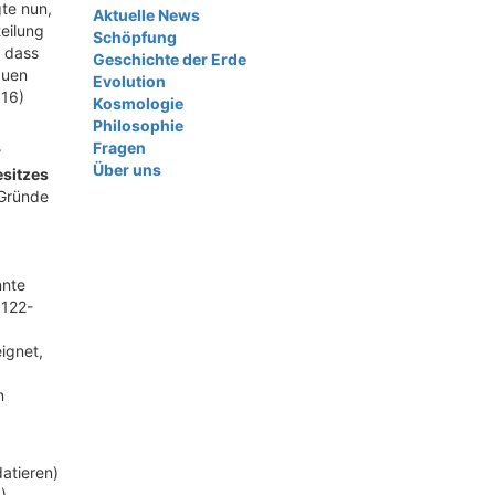
te nun,
Aktuelle News
eilung
Schöpfung
, dass
Geschichte der Erde
duen
Evolution
916)
Kosmologie
Philosophie
Fragen
r
Über uns
esitzes
 Gründe
nnte
 122-
ignet,
n
atieren)
)