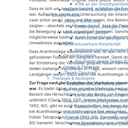
Kritik an der Grundtypenbiol
Dass es sich um Jungtiere handelt, schließen die Fo
Mosaikformen & Baukastensystem
war. Außerdem zeigte eine Untersuchung der inneren
Design-Theorie
zwar schon sechs Jahre und älter waren, ihre Bein
„Design“-Einführung
zeigten – ebenfalls ein Hinweis darauf, dass die Ti
Einführung in „Intelligent-De
die Bewegung an Land ungeeignet gewesen. Sanchez e
Kontroverse um „Design“
möglicherweise bedingt durch Entwicklungs-Plastizi
Kontroverse um „Intelligent-
Umweltreize ausgelöst).
Nichtreduzierbare Komplexität
Nichtreduzierbare Komplexit
Dass
Acanthostega
wasserlebend war, ist also nicht 
Gegenargumente
gefundenen Fossilien um Jungtiere handelt. Damit is
Argumente gegen Design (E
der Entstehung der Vierbeiner gespielt haben könnte
Design & Theologie
stellen bisherige Hypothesen in Frage, wonach vermu
„Darwin Devolves“
Landgänger waren. Dazu waren die
Acanthostega
-J
Theologie & Apologetik
Zur Frage nach der Evolution der Vierbeiner steue
Theistische Evolution und Bibel?
war.
Es bleibt dabei, dass einzelne Merkmale markant
Bibl. Urgeschichte im Neuen Test
Bereich des Hirnschädels oder der Besitz von Finge
Die biblische Urgeschichte
unähnlich (Clack 2002, 137). Neben Merkmalen, in 
Evolution als Schöpfungsmethode
1992, 60), gibt es auch Eigenschaften, bei denen d
Evolution als Schöpfungsme
bei
Acanthostega
und
Ichthyostega
fest verbunden, 
Evolution Leib + Erschaffung Seel
frühen Tetrapoden (Carroll 1992, 60). Das heißt, evo
Todesstrukturen in der Schöpfung
60) bemerkt: Verschiedene Spezialisierungen schließ
Todesstrukturen in der Sch