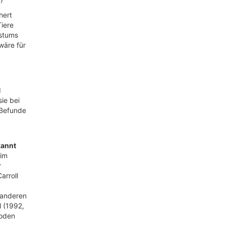
hert
iere
hstums
wäre für
d
ie bei
 Befunde
kannt
 im
r
arroll
 anderen
l (1992,
poden