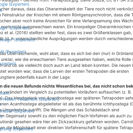
ogie (Experten)
rscher daraus, dass das Oberarmskelett der Tiere noch nicht verknöc
e
 Feinstruktur der Knochen mit einem Röntgensynchrotron, dass die T
knochen aber noch keine Anzeichen für eine Verlangsamung des Wac
ere noch nicht ausgewachsen waren. Ein knorpeliger Oberarmknochen 
sign“ (Experten)
t al. (2016) stellten weiter fest, dass es zwei Größenklassen gab,
tät (d. h. unterschiedliche Ausprägungen werden durch verschiedene
Design“ (Experten)
ät (Experten)
das Überraschende, wohl aber, dass es sich bei den (nur) in Grönlan
t unklar, wie die erwachsenen Tiere ausgesehen haben, welche Rolle s
xperten)
n und ob sie vielleicht doch auch an Land leben konnten. Die neuen
tet worden war, dass die Larven der ersten Tetrapoden die ersten
ungtiere jedenfalls kaum in der Lage.
rn die neuen Befunde nichts Wesentliches bei, das nicht schon be
 verändert im Vergleich zu potentiellen Vorläufern auftauchen (z. B.
ament
rn). Das Handgelenk von
Acanthostega
war späteren Tetrapoden seh
 im Neuen Testament (Experten)
denen
Acanthostega
abgeleiteter ist als das berühmte
Ichthyostega
(C
?
as Umgekehrte zutrifft. Die Wangen und das Schädeldach sind
thode? (Experten)
im Gegensatz sowohl zu den möglichen Fisch-Vorfahren als auch zu
e?
lutionär gesehen wäre hier ein Zickzackkurs gefahren worden. Carrol
en die Möglichkeit einer direkten Vorfahrenschaft für spätere Tetra
öpfung (Experten)