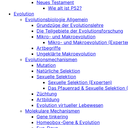
Neues Testament
Wie alt ist P52?
Evolution
Evolutionsbiologie Allgemein
Grundzüge der Evolutionslehre
Die Teilgebiete der Evolutionsforschung
Mikro- und Makroevolution
Mikro- und Makroevolution (Experte
Artbegriffe
Ungeklärte Makroevolution
Evolutionsmechanismen
Mutation
Natürliche Selektion
Sexuelle Selektion
Sexuelle Selektion (Experten)
Das Pfauenrad & Sexuelle Selektion 
Züchtung
Artbildung
Evolution virtueller Lebewesen
Molekulare Mechanismen
Gene tinkering
Homeobox-Gene & Evolution