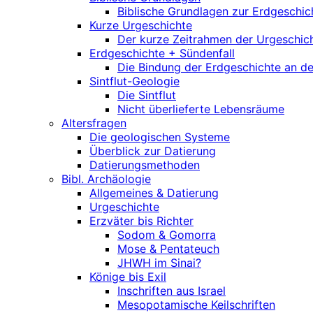
Biblische Grundlagen zur Erdgeschic
Kurze Urgeschichte
Der kurze Zeitrahmen der Urgeschich
Erdgeschichte + Sündenfall
Die Bindung der Erdgeschichte an d
Sintflut-Geologie
Die Sintflut
Nicht überlieferte Lebensräume
Altersfragen
Die geologischen Systeme
Überblick zur Datierung
Datierungsmethoden
Bibl. Archäologie
Allgemeines & Datierung
Urgeschichte
Erzväter bis Richter
Sodom & Gomorra
Mose & Pentateuch
JHWH im Sinai?
Könige bis Exil
Inschriften aus Israel
Mesopotamische Keilschriften