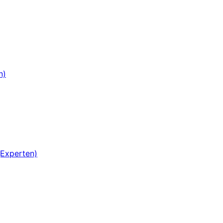
n)
(Experten)