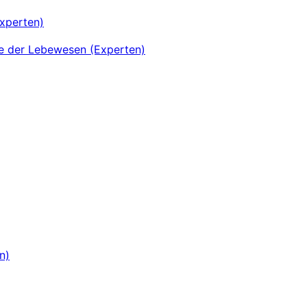
xperten)
se der Lebewesen (Experten)
n)