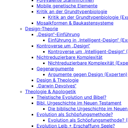
Polyvalente Stammformen
Mobile genetische Elemente
Kritik an der Grundtypenbiologie
Kritik an der Grundtypenbiologie (Ex
Mosaikformen & Baukastensysteme
Design-Theorie
„Design“-Einführung
Einführung in „Intelligent-Design“ (E
Kontroverse um „Design“
Kontroverse um „Intelligent-Design“ 
Nichtreduzierbare Komplexität
Nichtreduzierbare Komplexität (Expe
Gegenargumente
Argumente gegen Design (Experten)
Design & Theologie
„Darwin Devolves“
Theologie & Apologetik
Theistische Evolution und Bibel?
Bibl. Urgeschichte im Neuen Testament
Die biblische Urgeschichte im Neuen
Evolution als Schöpfungsmethode?
Evolution als Schöpfungsmethode? (
Evolution Leib + Erschaffung Seele?