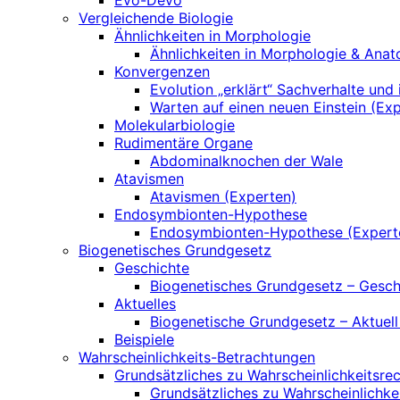
Evo-Devo
Vergleichende Biologie
Ähnlichkeiten in Morphologie
Ähnlichkeiten in Morphologie & Anat
Konvergenzen
Evolution „erklärt“ Sachverhalte und 
Warten auf einen neuen Einstein (Ex
Molekularbiologie
Rudimentäre Organe
Abdominalknochen der Wale
Atavismen
Atavismen (Experten)
Endosymbionten-Hypothese
Endosymbionten-Hypothese (Expert
Biogenetisches Grundgesetz
Geschichte
Biogenetisches Grundgesetz – Gesch
Aktuelles
Biogenetische Grundgesetz – Aktuell
Beispiele
Wahrscheinlichkeits-Betrachtungen
Grundsätzliches zu Wahrscheinlichkeitsr
Grundsätzliches zu Wahrscheinlichke