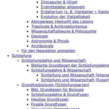
Dinosaurier & Vögel
Erdmittelalter allgemein
Erdaltertum (z. B. Vierbeiner + Kamb
Evolution der Vielzelligkeit
Abiogenese: Herkunft des Lebens
Theologie & Antikreationismus
Wissenschaftstheorie & Philosophie
Geologie
Astronomie & Physik
Archäologie
Für den Newsletter anmelden
Schöpfung
Schöpfungslehre und Wissenschaft
Biblische Grundlagen der Schöpfungslehr
Schöpfungslehre & Wissenschaft
Schöpfung und Wissenschaft (Interes
Schöpfung und Wissenschaft (Exper
Grundtypbiologie (Schöpfungsarten)
Bibl. Grundlagen für Biologie
Schöpfungslehre & Grundtypen
Heutige Grundtypen
Fossile Grundtypen