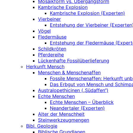
Mosaikform vs. Übergangsform
Kambrische Explosion
Kambrische Explosion (Experten)
Vierbeiner
Entstehung der Vierbeiner (Experten
Vögel
Fledermäuse
Entstehung der Fledermäuse (Expert
Schildkröten
Pferdereihe
Lückenhafte Fossilüberlieferung
Herkunft Mensch
Menschen & Menschenaffen
Fossile Menschenaffen: Herkunft un
Das Erbgut von Mensch und Schimp
Australopethicinen („Südaffen“)
Echte Menschen
Echte Menschen – Überblick
Neandertaler (Experten)
Alter der Menschheit
Steinwerkzeugmengen
Bibl. Geologie
Biblische Grundlagen