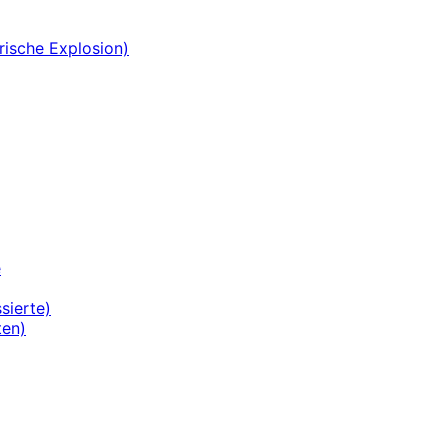
rische Explosion)
e
sierte)
ten)