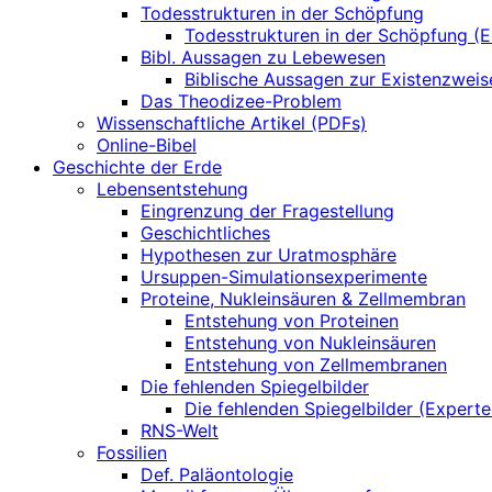
Todesstrukturen in der Schöpfung
Todesstrukturen in der Schöpfung (E
Bibl. Aussagen zu Lebewesen
Biblische Aussagen zur Existenzwei
Das Theodizee-Problem
Wissenschaftliche Artikel (PDFs)
Online-Bibel
Geschichte der Erde
Lebensentstehung
Eingrenzung der Fragestellung
Geschichtliches
Hypothesen zur Uratmosphäre
Ursuppen-Simulationsexperimente
Proteine, Nukleinsäuren & Zellmembran
Entstehung von Proteinen
Entstehung von Nukleinsäuren
Entstehung von Zellmembranen
Die fehlenden Spiegelbilder
Die fehlenden Spiegelbilder (Experte
RNS-Welt
Fossilien
Def. Paläontologie