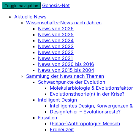
Skip
Genesis-Net
Toggle navigation
to
Aktuelle News
content
Wissenschafts-News nach Jahren
News von 2026
News von 2025
News von 2024
News von 2023
News von 2022
News von 2021
News von 2020 bis 2016
News von 2015 bis 2004
Sammlung der News nach Themen
Schwachpunkte der Evolution
Molekularbiologie & Evolutionsfakto
Evolutionstheorie(n) in der Krise?
Intelligent Design
Intelligentes Design, Konvergenzen 
Designfehler – Evolutionsreste?
Fossilien
(Paläo-)Anthropologie: Mensch
Erdneuzeit