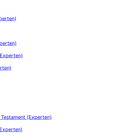
perten)
xperten)
(Experten)
rten)
 Testament (Experten)
Experten)