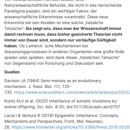
Naturwissenschaftliche Befunde, die nicht in das herrschende
Paradigma passen, sind ein wichtiger Faktor, der
wissenschaftliche Erkenntnisse vorantreibt. Diese neue
Erkenntnis bei den Korallen ist eine solche „hässliche
Tatsache“:
Sie zeigt uns, dass man der Wissenschaft immer
damit rechnen muss, dass bisher gesicherte Theorien nicht
immer von Dauer sind, sondern nur vorläufige Gültigkeit
haben.
Ob Lamarck´sche Mechanismen bei
Anpassungsprozessen in anderen Organismen eine große Rolle
spielen oder spielten, wird dank dieser „hässlichen Tatsache“
nun Gegenstand von Forschung und Diskussion sein.
Quellen
Davison JA (1984) Semi-meiosis as an evolutionary
mechanism. J. theor. Biol.
111
, 725–
735.
https://www.sciencedirect.com/science/article/abs/pii/S0
Kuntz KLV et al. (2022) Inheritance of somatic mutations by
animal offspring. Sci. Adv. 8:35; doi:10.1126/sciadv.abn0707
Lacal I & Ventura R (2018) Epigenetic Inheritance: Concepts,
Mechanisms and Perspectives. Front. Mol. Neurosci.
28,
https://www.frontiersin.org/articles/10.3389/fnmol.2018.00292