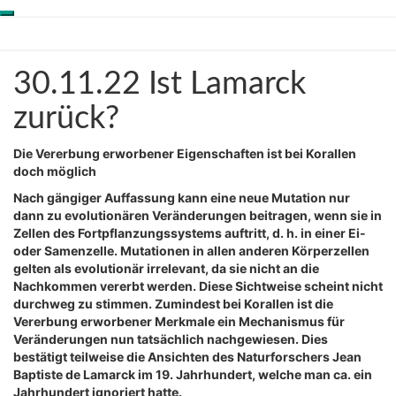
Toggle
Skip
Genesis-Net
navigation
to
content
30.11.22
30.11.22 Ist Lamarck
Wissenschaft aus
Ist
Schöpfungsperspektive
Lamarck
zurück?
zurück?
Die Vererbung erworbener Eigenschaften ist bei Korallen
doch möglich
Nach gängiger Auffassung kann eine neue Mutation nur
dann zu evolutionären Veränderungen beitragen, wenn sie in
Zellen des Fortpflanzungssystems auftritt, d. h. in einer Ei-
oder Samenzelle. Mutationen in allen anderen Körperzellen
gelten als evolutionär irrelevant, da sie nicht an die
Nachkommen vererbt werden. Diese Sichtweise scheint nicht
durchweg zu stimmen. Zumindest bei Korallen ist die
Vererbung erworbener Merkmale ein Mechanismus für
Veränderungen nun tatsächlich nachgewiesen. Dies
bestätigt teilweise die Ansichten des Naturforschers Jean
Baptiste de Lamarck im 19. Jahrhundert, welche man ca. ein
Jahrhundert ignoriert hatte.