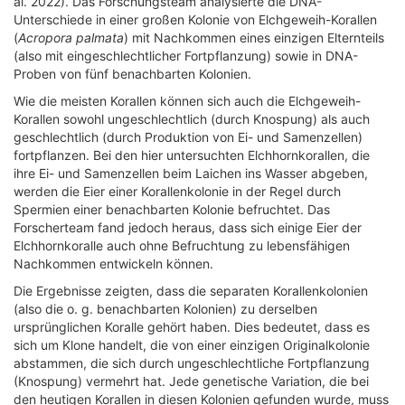
al. 2022). Das Forschungsteam analysierte die DNA-
Unterschiede in einer großen Kolonie von Elchgeweih-Korallen
(
Acropora palmata
) mit Nachkommen eines einzigen Elternteils
(also mit eingeschlechtlicher Fortpflanzung) sowie in DNA-
Proben von fünf benachbarten Kolonien.
Wie die meisten Korallen können sich auch die Elchgeweih-
Korallen sowohl ungeschlechtlich (durch Knospung) als auch
geschlechtlich (durch Produktion von Ei- und Samenzellen)
fortpflanzen. Bei den hier untersuchten Elchhornkorallen, die
ihre Ei- und Samenzellen beim Laichen ins Wasser abgeben,
werden die Eier einer Korallenkolonie in der Regel durch
Spermien einer benachbarten Kolonie befruchtet. Das
Forscherteam fand jedoch heraus, dass sich einige Eier der
Elchhornkoralle auch ohne Befruchtung zu lebensfähigen
Nachkommen entwickeln können.
Die Ergebnisse zeigten, dass die separaten Korallenkolonien
(also die o. g. benachbarten Kolonien) zu derselben
ursprünglichen Koralle gehört haben. Dies bedeutet, dass es
sich um Klone handelt, die von einer einzigen Originalkolonie
abstammen, die sich durch ungeschlechtliche Fortpflanzung
(Knospung) vermehrt hat. Jede genetische Variation, die bei
den heutigen Korallen in diesen Kolonien gefunden wurde, muss