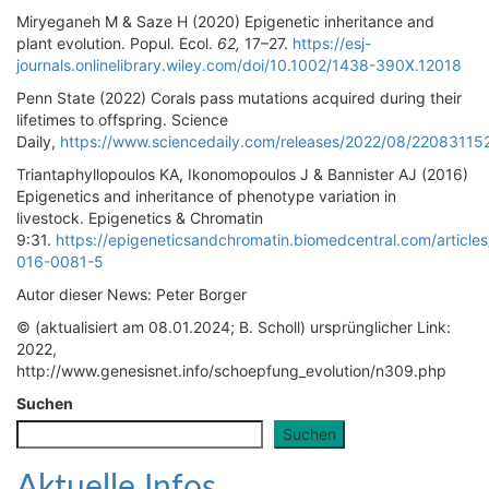
Miryeganeh M & Saze H (2020) Epigenetic inheritance and
plant evolution. Popul. Ecol.
62,
17–27.
https://esj-
journals.onlinelibrary.wiley.com/doi/10.1002/1438-390X.12018
Penn State (2022) Corals pass mutations acquired during their
lifetimes to offspring. Science
Daily,
https://www.sciencedaily.com/releases/2022/08/22083115
Triantaphyllopoulos KA, Ikonomopoulos J & Bannister AJ (2016)
Epigenetics and inheritance of phenotype variation in
livestock. Epigenetics & Chromatin
9:31.
https://epigeneticsandchromatin.biomedcentral.com/article
016-0081-5
Autor dieser News: Peter Borger
© (aktualisiert am 08.01.2024; B. Scholl) ursprünglicher Link:
2022,
http://www.genesisnet.info/schoepfung_evolution/n309.php
Suchen
Suchen
Aktuelle Infos