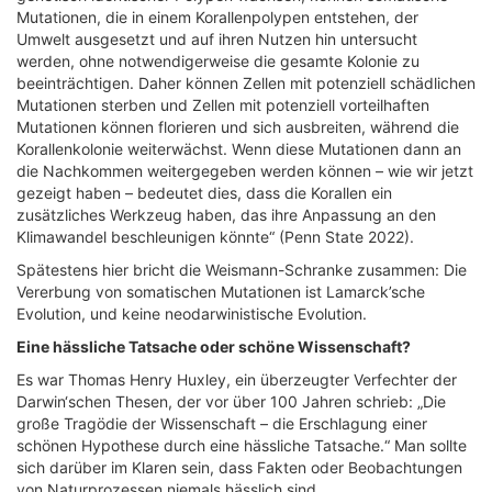
Mutationen, die in einem Korallenpolypen entstehen, der
Umwelt ausgesetzt und auf ihren Nutzen hin untersucht
werden, ohne notwendigerweise die gesamte Kolonie zu
beeinträchtigen. Daher können Zellen mit potenziell schädlichen
Mutationen sterben und Zellen mit potenziell vorteilhaften
Mutationen können florieren und sich ausbreiten, während die
Korallenkolonie weiterwächst. Wenn diese Mutationen dann an
die Nachkommen weitergegeben werden können – wie wir jetzt
gezeigt haben – bedeutet dies, dass die Korallen ein
zusätzliches Werkzeug haben, das ihre Anpassung an den
Klimawandel beschleunigen könnte“ (Penn State 2022).
Spätestens hier bricht die Weismann-Schranke zusammen: Die
Vererbung von somatischen Mutationen ist Lamarck’sche
Evolution, und keine neodarwinistische Evolution.
Eine hässliche Tatsache oder schöne Wissenschaft?
Es war Thomas Henry Huxley, ein überzeugter Verfechter der
Darwin‘schen Thesen, der vor über 100 Jahren schrieb: „Die
große Tragödie der Wissenschaft – die Erschlagung einer
schönen Hypothese durch eine hässliche Tatsache.“ Man sollte
sich darüber im Klaren sein, dass Fakten oder Beobachtungen
von Naturprozessen niemals hässlich sind.