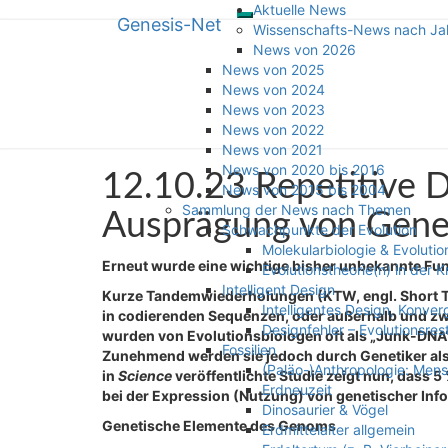
Aktuelle News
Genesis-Net
Toggle
Skip
Genesis-Net
Wissenschafts-News nach Ja
navigation
to
News von 2026
content
News von 2025
Wissenschaft aus Schöpfungspers
News von 2024
News von 2023
News von 2022
News von 2021
News von 2020 bis 2016
12.10.23
12.10.23 Repetitive 
News von 2015 bis 2004
Repetitive
Sammlung der News nach Themen
DNA-
Ausprägung von Gen
Schwachpunkte der Evolution
Sequenzen
Molekularbiologie & Evolutio
steuern
Erneut wurde eine wichtige bisher unbekannte Fun
Evolutionstheorie(n) in der K
die
Intelligent Design
Kurze Tandemwiederholungen (KTW, engl. Short 
Ausprägung
Intelligentes Design, Konve
in codierenden Sequenzen, oder außerhalb und zwi
von
Designfehler – Evolutionsres
wurden von Evolutionsbiologen oft als „Junk-DNA“ 
Genen
Fossilien
Zunehmend werden sie jedoch durch Genetiker als
(Paläo-)Anthropologie: Men
in
Science
veröffentlichte Studie zeigt nun, dass
Erdneuzeit
bei der Expression (Nutzung) von genetischer In
Dinosaurier & Vögel
Genetische Elemente des Genoms
Erdmittelalter allgemein