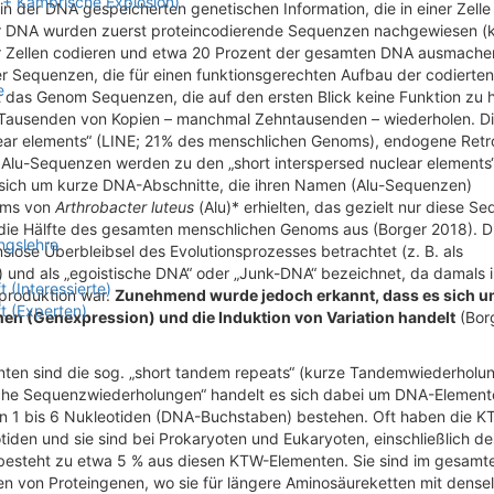
r + Kambrische Explosion)
n der DNA gespeicherten genetischen Information, die in einer Zelle
der DNA wurden zuerst proteincodierende Sequenzen nachgewiesen (
er Zellen codieren und etwa 20 Prozent der gesamten DNA ausmache
her Sequenzen, die für einen funktionsgerechten Aufbau der codierten
e
 das Genom Sequenzen, die auf den ersten Blick keine Funktion zu
in Tausenden von Kopien – manchmal Zehntausenden – wiederholen. D
clear elements“ (LINE; 21% des menschlichen Genoms), endogene Retr
lu-Sequenzen werden zu den „short interspersed nuclear elements“
sich um kurze DNA-Abschnitte, die ihren Namen (Alu-Sequenzen)
zyms von
Arthrobacter luteus
(Alu)* erhielten, das gezielt nur diese S
ie Hälfte des gesamten menschlichen Genoms aus (Borger 2018). D
ngslehre
slose Überbleibsel des Evolutionsprozesses betrachtet (z. B. als
n) und als „egoistische DNA“ oder „Junk-DNA“ bezeichnet, da damals i
(Interessierte)
eproduktion war.
Zunehmend wurde jedoch erkannt, dass es sich 
t (Experten)
en (Genexpression) und die Induktion von Variation handelt
(Bor
enten sind die sog. „short tandem repeats“ (kurze Tandemwiederholu
fache Sequenzwiederholungen“ handelt es sich dabei um DNA-Elemente
von 1 bis 6 Nukleotiden (DNA-Buchstaben) bestehen. Oft haben die K
den und sie sind bei Prokaryoten und Eukaryoten, einschließlich de
besteht zu etwa 5 % aus diesen KTW-Elementen. Sie sind im gesamt
n von Proteingenen, wo sie für längere Aminosäureketten mit dense