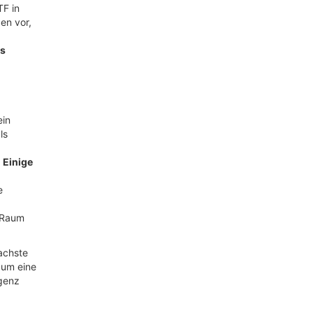
TF in
en vor,
as
ein
ls
.
Einige
e
 Raum
achste
 um eine
genz