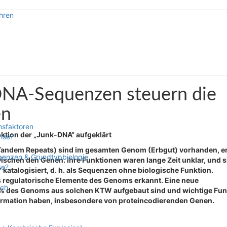
hren
pektive
DNA-Sequenzen steuern die
en
nsfaktoren
ktion der „Junk-DNA“ aufgeklärt
rise?
Tandem Repeats) sind im gesamten Genom (Erbgut) vorhanden, 
rgenzen & Grundtypbiologie
schen den Genen. Ihre Funktionen waren lange Zeit unklar, und s
te?
katalogisiert, d. h. als Sequenzen ohne biologische Funktion.
 regulatorische Elemente des Genoms erkannt. Eine neue
sch
 5 % des Genoms aus solchen KTW aufgebaut sind und wichtige Fu
formation haben, insbesondere von proteincodierenden Genen.