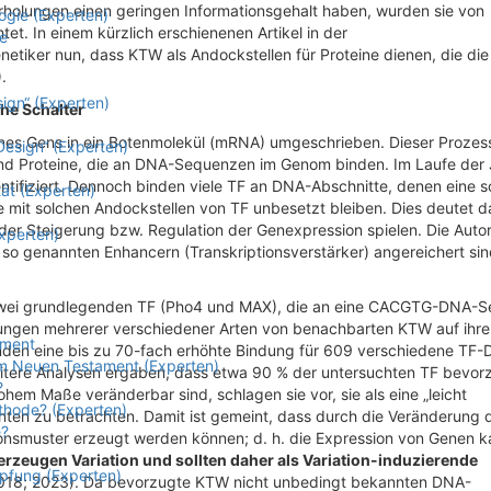
holungen einen geringen Informationsgehalt haben, wurden sie von
ogie (Experten)
tet. In einem kürzlich erschienenen Artikel in der
e
etiker nun, dass KTW als Andockstellen für Proteine dienen, die die
.
sign“ (Experten)
he Schalter
eines Gens in ein Botenmolekül (mRNA) umgeschrieben. Dieser Prozes
Design“ (Experten)
sind Proteine, die an DNA-Sequenzen im Genom binden. Im Laufe der
tifiziert. Dennoch binden viele TF an DNA-Abschnitte, denen eine s
ät (Experten)
 mit solchen Andockstellen von TF unbesetzt bleiben. Dies deutet d
der Steigerung bzw. Regulation der Genexpression spielen. Die Auto
xperten)
in so genannten Enhancern (Transkriptionsverstärker) angereichert sin
 zwei grundlegenden TF (Pho4 und MAX), die an eine CACGTG-DNA-
kungen mehrerer verschiedener Arten von benachbarten KTW auf ihre
ament
fanden eine bis zu 70-fach erhöhte Bindung für 609 verschiedene TF
 im Neuen Testament (Experten)
tere Analysen ergaben, dass etwa 90 % der untersuchten TF bevor
?
m Maße veränderbar sind, schlagen sie vor, sie als eine „leicht
thode? (Experten)
nten zu betrachten. Damit ist gemeint, dass durch die Veränderung 
e?
nsmuster erzeugt werden können; d. h. die Expression von Genen k
rzeugen Variation und sollten daher als Variation-induzierende
öpfung (Experten)
018; 2023). Da bevorzugte KTW nicht unbedingt bekannten DNA-