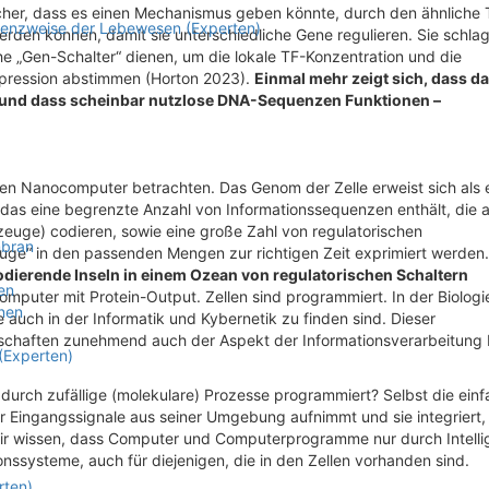
her, dass es einen Mechanismus geben könnte, durch den ähnliche 
stenzweise der Lebewesen (Experten)
erden können, damit sie unterschiedliche Gene regulieren. Sie schlag
e „Gen-Schalter“ dienen, um die lokale TF-Konzentration und die
pression abstimmen (Horton 2023).
Einmal mehr zeigt sich, dass d
 und dass scheinbar nutzlose DNA-Sequenzen Funktionen –
nen Nanocomputer betrachten. Das Genom der Zelle erweist sich als 
das eine begrenzte Anzahl von Informationssequenzen enthält, die a
kzeuge) codieren, sowie eine große Zahl von regulatorischen
mbran
euge“ in den passenden Mengen zur richtigen Zeit exprimiert werden
dierende Inseln in einem Ozean von regulatorischen Schaltern
en
uter mit Protein-Output. Zellen sind programmiert. In der Biologi
nen
ch in der Informatik und Kybernetik zu finden sind. Dieser
nschaften zunehmend auch der Aspekt der Informationsverarbeitung
 (Experten)
urch zufällige (molekulare) Prozesse programmiert? Selbst die einf
der Eingangssignale aus seiner Umgebung aufnimmt und sie integriert,
ir wissen, dass Computer und Computerprogramme nur durch Intelli
onssysteme, auch für diejenigen, die in den Zellen vorhanden sind.
rten)