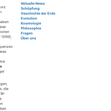
Aktuelle News
kurz
Schöpfung
n
Geschichte der Erde
Evolution
 haben
Kosmologie
iese
Philosophie
oviren
Fragen
 (SINE;
Über uns
equenzen
iese
hre
um
ger
ngen;
, die
TW-
s
en
lben