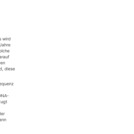
s wird
 Jahre
olche
arauf
ren
d, diese
Sequenz
-DNA-
zugt
der
ann