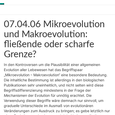
Toggle
Skip
Genesis-Net
navigation
to
content
07.04.06
07.04.06 Mikroevolution
Wissenschaft aus
Mikroevolution
Schöpfungsperspektive
und
und Makroevolution:
Makroevolution:
fließende oder scharfe
fließende
oder
Grenze?
scharfe
Grenze?
In den Kontroversen um die Plausibilität einer allgemeinen
Evolution aller Lebewesen hat das Begriffspaar
„Mikroevolution – Makroevolution“ eine besondere Bedeutung.
Die inhaltliche Bestimmung ist allerdings in den biologischen
Publikationen sehr uneinheitlich, und nicht selten wird diese
Begriffsdifferenzierung mindestens in der Frage der
Mechanismen
der Evolution für unnötig erachtet. Die
Verwendung dieser Begriffe wäre demnach nur sinnvoll, um
graduelle
Unterschiede im Ausmaß von evolutionären
Veränderungen zum Ausdruck zu bringen; es gebe letztlich nur