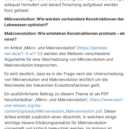
adäquat formuliert und darauf Forschung aufgebaut werden.
Kurz gefasst:
Mikroevolution:
Wie werden
vorhandene
Konstruktionen der
Lebewesen optimiert?
Makroevolution:
Wie entstehen Konstruktionen
erstmals
–
de
novo
?
Im Artikel „Mikro- und Makroevolution“ (
https://genesis-
net.de/e/1-3-a/1-3/
) werden des Weiteren verschiedene
Argumente für eine Gleichsetzung von Mikroevolution und
Makroevolution besprochen.
Es wird deutlich, dass es in der Frage nach der Unterscheidung
von Mikroevolution und Makroevolution letztlich um die
Reichweite der bekannten Evolutionsfaktoren geht.
Ein ausführlicherer Beitrag zu diesem Thema ist als PDF
herunterladbar: „Mikro- und Makroevolution“,
https://www.wort-
und-wissen.org/wp-
content/uploads/Mikroevolution_Makroevolution.pdf
. Dieser
Artikel enthält zusätzlich einen Abschnitt, in welchem einige
wichtige neuere Erklärungsansätze für Makroevolution
vorgestellt und kritisch beleuchtet werden. Im Anhang ist