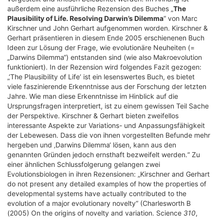
außerdem eine ausführliche Rezension des Buches „
The
Plausibility of Life. Resolving Darwin’s Dilemma
“ von Marc
Kirschner und John Gerhart aufgenommen worden. Kirschner &
Gerhart präsentieren in diesem Ende 2005 erschienenen Buch
Ideen zur Lösung der Frage, wie evolutionäre Neuheiten (=
„Darwins Dilemma“) entstanden sind (wie also Makroevolution
funktioniert). In der Rezension wird folgendes Fazit gezogen:
„‘The Plausibility of Life’ ist ein lesenswertes Buch, es bietet
viele faszinierende Erkenntnisse aus der Forschung der letzten
Jahre. Wie man diese Erkenntnisse im Hinblick auf die
Ursprungsfragen interpretiert, ist zu einem gewissen Teil Sache
der Perspektive. Kirschner & Gerhart bieten zweifellos
interessante Aspekte zur Variations- und Anpassungsfähigkeit
der Lebewesen. Dass die von ihnen vorgestellten Befunde mehr
hergeben und ‚Darwins Dilemma‘ lösen, kann aus den
genannten Gründen jedoch ernsthaft bezweifelt werden.“ Zu
einer ähnlichen Schlussfolgerung gelangen zwei
Evolutionsbiologen in ihren Rezensionen: „Kirschner and Gerhart
do not present any detailed examples of how the properties of
developmental systems have actually contributed to the
evolution of a major evolutionary novelty“ (Charlesworth B
(2005) On the origins of novelty and variation. Science
310
,