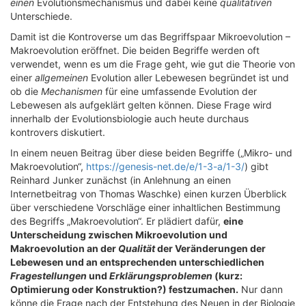
einen
Evolutionsmechanismus und dabei keine
qualitativen
Unterschiede.
Damit ist die Kontroverse um das Begriffspaar Mikroevolution –
Makroevolution eröffnet. Die beiden Begriffe werden oft
verwendet, wenn es um die Frage geht, wie gut die Theorie von
einer
allgemeinen
Evolution aller Lebewesen begründet ist und
ob die
Mechanismen
für eine umfassende Evolution der
Lebewesen als aufgeklärt gelten können. Diese Frage wird
innerhalb der Evolutionsbiologie auch heute durchaus
kontrovers diskutiert.
In einem neuen Beitrag über diese beiden Begriffe („Mikro- und
Makroevolution“,
https://genesis-net.de/e/1-3-a/1-3/
) gibt
Reinhard Junker zunächst (in Anlehnung an einen
Internetbeitrag von Thomas Waschke) einen kurzen Überblick
über verschiedene Vorschläge einer inhaltlichen Bestimmung
des Begriffs „Makroevolution“. Er plädiert dafür,
eine
Unterscheidung zwischen Mikroevolution und
Makroevolution an der
Qualität
der Veränderungen der
Lebewesen und an entsprechenden unterschiedlichen
Fragestellungen
und
Erklärungsproblemen
(kurz:
Optimierung oder Konstruktion?) festzumachen.
Nur dann
könne die Frage nach der Entstehung des Neuen in der Biologie