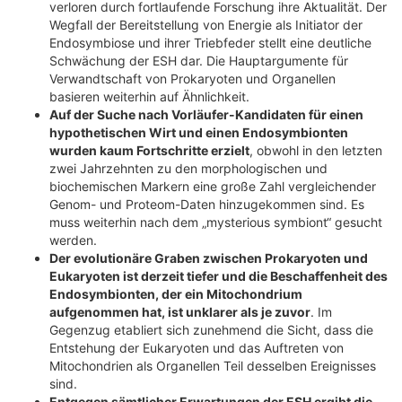
verloren durch fortlaufende Forschung ihre Aktualität. Der
Wegfall der Bereitstellung von Energie als Initiator der
Endosymbiose und ihrer Triebfeder stellt eine deutliche
Schwächung der ESH dar. Die Hauptargumente für
Verwandtschaft von Prokaryoten und Organellen
basieren weiterhin auf Ähnlichkeit.
Auf der Suche nach Vorläufer-Kandidaten für einen
hypothetischen Wirt und einen Endosymbionten
wurden kaum Fortschritte erzielt
, obwohl in den letzten
zwei Jahrzehnten zu den morphologischen und
biochemischen Markern eine große Zahl vergleichender
Genom- und Proteom-Daten hinzugekommen sind. Es
muss weiterhin nach dem „mysterious symbiont“ gesucht
werden.
Der evolutionäre Graben zwischen Prokaryoten und
Eukaryoten ist derzeit tiefer und die Beschaffenheit des
Endosymbionten, der ein Mitochondrium
aufgenommen hat, ist unklarer als je zuvor
. Im
Gegenzug etabliert sich zunehmend die Sicht, dass die
Entstehung der Eukaryoten und das Auftreten von
Mitochondrien als Organellen Teil desselben Ereignisses
sind.
Entgegen sämtlicher Erwartungen der ESH ergibt die