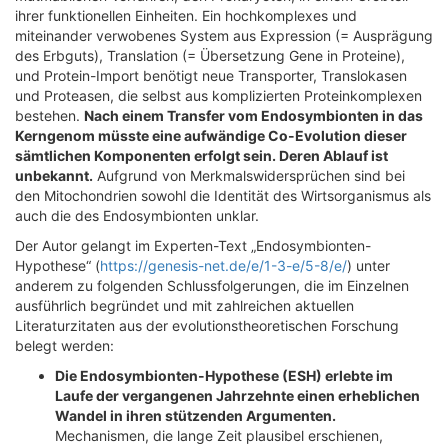
ihrer funktionellen Einheiten. Ein hochkomplexes und
miteinander verwobenes System aus Expression (= Ausprägung
des Erbguts), Translation (= Übersetzung Gene in Proteine),
und Protein-Import benötigt neue Transporter, Translokasen
und Proteasen, die selbst aus komplizierten Proteinkomplexen
bestehen.
Nach einem Transfer vom Endosymbionten in das
Kerngenom müsste eine aufwändige Co-Evolution dieser
sämtlichen Komponenten erfolgt sein. Deren Ablauf ist
unbekannt.
Aufgrund von Merkmalswidersprüchen sind bei
den Mitochondrien sowohl die Identität des Wirtsorganismus als
auch die des Endosymbionten unklar.
Der Autor gelangt im Experten-Text „Endosymbionten-
Hypothese“ (
https://genesis-net.de/e/1-3-e/5-8/e/
) unter
anderem zu folgenden Schlussfolgerungen, die im Einzelnen
ausführlich begründet und mit zahlreichen aktuellen
Literaturzitaten aus der evolutionstheoretischen Forschung
belegt werden:
Die Endosymbionten-Hypothese (ESH) erlebte im
Laufe der vergangenen Jahrzehnte einen erheblichen
Wandel in ihren stützenden Argumenten.
Mechanismen, die lange Zeit plausibel erschienen,