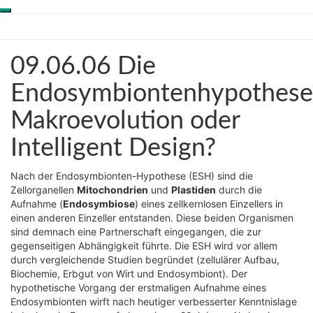
Toggle
Skip
Genesis-Net
navigation
to
content
09.06.06
09.06.06 Die
Wissenschaft aus
Die
Schöpfungsperspektive
Endosymbiontenhypothese:
Endosymbiontenhypothese
Makroevolution
Makroevolution oder
oder
Intelligent
Intelligent Design?
Design?
Nach der Endosymbionten-Hypothese (ESH) sind die
Zellorganellen
Mitochondrien
und
Plastiden
durch die
Aufnahme (
Endosymbiose
) eines zellkernlosen Einzellers in
einen anderen Einzeller entstanden. Diese beiden Organismen
sind demnach eine Partnerschaft eingegangen, die zur
gegenseitigen Abhängigkeit führte. Die ESH wird vor allem
durch vergleichende Studien begründet (zellulärer Aufbau,
Biochemie, Erbgut von Wirt und Endosymbiont). Der
hypothetische Vorgang der erstmaligen Aufnahme eines
Endosymbionten wirft nach heutiger verbesserter Kenntnislage