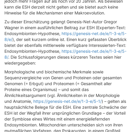
jedoch mehr Fragen auf als noch vor 20 Jahren. Als bewiesen
kann die ESH derzeit nicht gelten und sie bietet auch keine
Hinweise für die
Mechanismen
einer Makroevolution.
Zu dieser Einschätzung gelangt Genesis-Net-Autor Gregor
Wagner in einem ausführlichen Beitrag zur ESH (Experten-Text:
Endosymbionten-Hypothese,
https://genesis-net.de/e/1-3-e/5-
8/e/
), der seit kurzem online ist. Einen kurz gefassten Überblick
bietet der ebenfalls mittlerweile verfügbare Interessierten-Text:
Endosymbionten-Hypothese,
https://genesis-net.de/e/1-3-e/5-
8/
. Die Schlussfolgerungen dieses kürzeren Textes seien hier
wiedergegeben:
Morphologische und biochemische Merkmale sowie
Sequenzvergleiche von Genen und Proteinen oder gesamten
Genomen (= Erbgut) und Proteomen (= Gesamtheit aller
Proteine eines Organismus) – und somit das
Ähnlichkeitsargument (vgl. Ähnlichkeiten in der Morphologie
und Anatomie,
https://genesis-net.de/e/1-3-e/5-1/
) – gelten als
hauptsächliche Belege für die ESH. Eine zentrale Schwäche der
ESH ist der Wegfall ihrer ursprünglichen Grundlage – der Vorteil
der Symbiose eines Wirtes mit einem energieliefernden
Endosymbionten. Mitochondrien unterscheiden sich von ihren
mutmaßlichen Vorfahren, den Prokaryoten, in einem Großteil