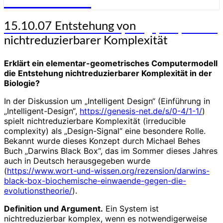
Genesis-Net
15.10.07
15.10.07 Entstehung von
Wissenschaft aus Schöpfungsperspektive
Entstehung
nichtreduzierbarer Komplexität
von
nichtreduzierbarer
Erklärt ein elementar-geometrisches Computermodell
Komplexität
die Entstehung nichtreduzierbarer Komplexität in der
Biologie?
In der Diskussion um „Intelligent Design“ (Einführung in
„Intelligent-Design“,
https://genesis-net.de/s/0-4/1-1/
)
spielt nichtreduzierbare Komplexität (irreducible
complexity) als „Design-Signal“ eine besondere Rolle.
Bekannt wurde dieses Konzept durch Michael Behes
Buch „Darwins Black Box“, das im Sommer dieses Jahres
auch in Deutsch herausgegeben wurde
(
https://www.wort-und-wissen.org/rezension/darwins-
black-box-biochemische-einwaende-gegen-die-
evolutionstheorie/
).
Definition und Argument.
Ein System ist
nichtreduzierbar komplex, wenn es notwendigerweise