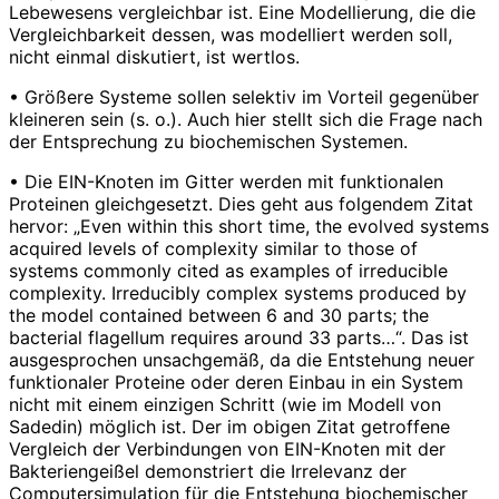
Lebewesens vergleichbar ist. Eine Modellierung, die die
Vergleichbarkeit dessen, was modelliert werden soll,
nicht einmal diskutiert, ist wertlos.
• Größere Systeme sollen selektiv im Vorteil gegenüber
kleineren sein (s. o.). Auch hier stellt sich die Frage nach
der Entsprechung zu biochemischen Systemen.
• Die EIN-Knoten im Gitter werden mit funktionalen
Proteinen gleichgesetzt. Dies geht aus folgendem Zitat
hervor: „Even within this short time, the evolved systems
acquired levels of complexity similar to those of
systems commonly cited as examples of irreducible
complexity. Irreducibly complex systems produced by
the model contained between 6 and 30 parts; the
bacterial flagellum requires around 33 parts…“. Das ist
ausgesprochen unsachgemäß, da die Entstehung neuer
funktionaler Proteine oder deren Einbau in ein System
nicht mit einem einzigen Schritt (wie im Modell von
Sadedin) möglich ist. Der im obigen Zitat getroffene
Vergleich der Verbindungen von EIN-Knoten mit der
Bakteriengeißel demonstriert die Irrelevanz der
Computersimulation für die Entstehung biochemischer