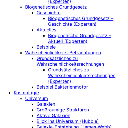
(Experten)
Biogenetisches Grundgesetz
Geschichte
Biogenetisches Grundgesetz –
Geschichte (Experten)
Aktuelles
Biogenetische Grundgesetz –
Aktuell (Experten)
Beispiele
Wahrscheinlichkeits-Betrachtungen
Grundsätzliches zu
Wahrscheinlichkeitsrechnungen
Grundsätzliches zu
Wahrscheinlichkeitsrechnungen
(Experten)
Beispiel Bakterienmotor
Kosmologie
Universum
Galaxien
Großräumige Strukturen
Aktive Galaxien
Blick ins Universum (Hubble)
Galaxie-Entstehung (James-Webb)