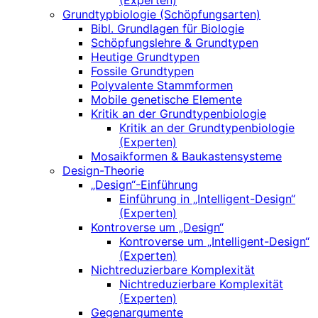
(Experten)
Grundtypbiologie (Schöpfungsarten)
Bibl. Grundlagen für Biologie
Schöpfungslehre & Grundtypen
Heutige Grundtypen
Fossile Grundtypen
Polyvalente Stammformen
Mobile genetische Elemente
Kritik an der Grundtypenbiologie
Kritik an der Grundtypenbiologie
(Experten)
Mosaikformen & Baukastensysteme
Design-Theorie
„Design“-Einführung
Einführung in „Intelligent-Design“
(Experten)
Kontroverse um „Design“
Kontroverse um „Intelligent-Design“
(Experten)
Nichtreduzierbare Komplexität
Nichtreduzierbare Komplexität
(Experten)
Gegenargumente