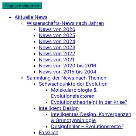
Skip
Toggle navigation
to
Aktuelle News
content
Wissenschafts-News nach Jahren
News von 2026
News von 2025
News von 2024
News von 2023
News von 2022
News von 2021
News von 2020 bis 2016
News von 2015 bis 2004
Sammlung der News nach Themen
Schwachpunkte der Evolution
Molekularbiologie &
Evolutionsfaktoren
Evolutionstheorie(n) in der Krise?
Intelligent Design
Intelligentes Design, Konvergenzen
& Grundtypbiologie
Designfehler – Evolutionsreste?
Fossilien