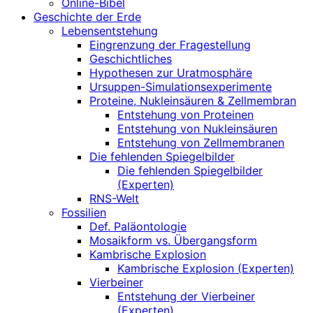
Online-Bibel
Geschichte der Erde
Lebensentstehung
Eingrenzung der Fragestellung
Geschichtliches
Hypothesen zur Uratmosphäre
Ursuppen-Simulationsexperimente
Proteine, Nukleinsäuren & Zellmembran
Entstehung von Proteinen
Entstehung von Nukleinsäuren
Entstehung von Zellmembranen
Die fehlenden Spiegelbilder
Die fehlenden Spiegelbilder
(Experten)
RNS-Welt
Fossilien
Def. Paläontologie
Mosaikform vs. Übergangsform
Kambrische Explosion
Kambrische Explosion (Experten)
Vierbeiner
Entstehung der Vierbeiner
(Experten)