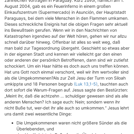
zahlreichen Vorträgen in Paraguay. Kurz zuvor, nämlich am 1.
August 2004, gab es ein Feuerinferno in einem großen
Einkaufszentrum (Supermercado) in Asunción, der Hauptstadt
Paraguays, bei dem viele Menschen in den Flammen umkamen.
Dieses schreckliche Ereignis hat die obigen Fragen sehr aktuell
ins Bewußtsein gerufen. Wenn wir in den Nachrichten von
Katastrophen irgendwo auf der Welt hören, gehen wir nur allzu
schnell darüber hinweg. Offenbar ist alles so weit weg, daß
man bald zur Tagesordnung übergeht. Geschieht so etwas aber
in der eigenen Stadt und kennen wir vielleicht gar den einen
oder anderen der persönlich Betroffenen, dann sind wir zutiefst
schockiert. Um ein Haar hätte es doch auch uns treffen können.
Hat uns Gott noch einmal verschont, weil wir ihm wertvoller sind
als die Umgekommenen?Als zur Zeit Jesu der Turm von Siloah
umkippte und 18 Personen begrub
(Luk 13,1-5)
, tauchten auch
dort sofort die Warum-Fragen auf. Jesus sagte den Bestürzten:
„Meint ihr, daß die achtzehn … schuldiger gewesen sind als alle
anderen Menschen? Ich sage euch: Nein; sondern wenn ihr
nicht Buße tut, wer-det ihr alle auch so umkommen.“ Jesus lehrt
uns damit zwei wesentliche Dinge:
Die Umgekommenen waren nicht größere Sünder als die
Überlebenden, und