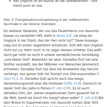
das Unglück ist ein Bußruf an die Überlebenden – und
damit auch an uns.
Abb. 2: Evangelisationsversammlung in der vollbesetzten
Sporthalle in der Kolonie Volendam.
Ein weiterer Gedanke, der uns das Feuerinferno von Asunción
besser zu verstehen hilft, steht in
Amos 3,6
: „Ist etwa ein
Unglück in der Stadt, das der Herr nicht tut?“ Diese Aussage
mag uns im ersten Augenblick entsetzen: Gott läßt das Unglück
nicht nur zu; mehr noch: er ist sogar dessen Urheber. Das paßt
doch gar nicht so recht in unsere verniedlichende Vorstellung
„vom lieben Gott“. Bedenken wir aber: Derselbe Gott hat eine
Sintflut veranlaßt, bei der Millionen von Menschen jämmerlich
ertranken. Derselbe Gott hat über die Amalekiter das Gericht
verhängt, das ganze Volk mit Stumpf und Stiel auszurotten (
1
Sam 15,2-3
). Derselbe Gott spricht auch das ewige
Verdammungsurteil über die Gottlosen (
Offb 21,8
). Dennoch ist
dieser Gott die Liebe in Person (
1 Joh 4,16
). Es ist auch
derselbe Gott, der „seinen eingeborenen Sohn gesandt hat in
die Welt, damit wir durch ihn (ewig!) leben sollen“ (
1 Joh 4,9
).Bei
dem Brand im Supermercado von Asunción kamen über 400