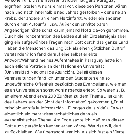
Personen um. Das Entsetzen darüber hat ganz Paraguay
ergriffen. Stellen wir uns einmal vor, dieselben Personen wären
nach und nach innerhalb eines Jahres gestorben – der eine an
Krebs, der andere an einem Herzinfarkt, wieder ein anderer
durch einen Autounfall usw. Außer den unmittelbaren
Angehörigen hätte sonst kaum jemand Notiz davon genommen.
Durch die Konzentration des Leides auf ein Einzelereignis aber
ging ein aufgewühltes Fragen nach Gott durch das ganze Land.
Haben die Menschen das Unglück als einen göttlichen Bußruf
verstanden? Ich fand darauf eine selbst erlebte
Antwort:Während meines Aufenthaltes in Paraguay hatte ich
auch etliche Vorträge an der Nationalen Universität
(Universidad Nacional de Asunción). Bei all diesen
Veranstaltungen fand ich unter den Studenten eine so
ungewöhnliche Offenheit bezüglich des Evangeliums, wie man
es an Universitäten sonst wohl nirgends erlebt. So waren z. B.
an einem Abend etwa 200 Zuhörer zu dem Thema „Herkunft
des Lebens aus der Sicht der Information“ gekommen („En el
principio existía la Información – El origen de la vida“). Es war
eigentlich ein mehr wissenschaftliches denn ein
evangelistisches Thema. Am Ende sagte ich, daß man diesen
Gott auch persönlich kennenlernen könne. Wer das will, darf
zurückbleiben. Wie überrascht war ich, als sich fast ein Viertel