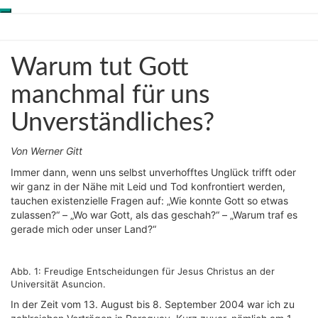
Toggle
Skip
Genesis-Net
navigation
to
content
Warum
Warum tut Gott
Wissenschaft aus
tut
Schöpfungsperspektive
Gott
manchmal für uns
manchmal
Unverständliches?
für
uns
Unverständliches?
Von Werner Gitt
Immer dann, wenn uns selbst unverhofftes Unglück trifft oder
wir ganz in der Nähe mit Leid und Tod konfrontiert werden,
tauchen existenzielle Fragen auf: „Wie konnte Gott so etwas
zulassen?“ – „Wo war Gott, als das geschah?“ – „Warum traf es
gerade mich oder unser Land?“
Abb. 1: Freudige Entscheidungen für Jesus Christus an der
Universität Asuncion.
In der Zeit vom 13. August bis 8. September 2004 war ich zu